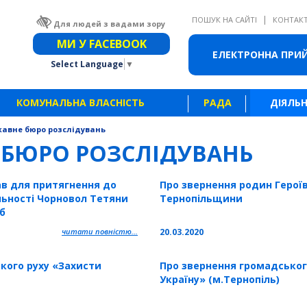
|
ПОШУК НА САЙТІ
КОНТАК
Для людей з вадами зору
Звичайна версія сайту
МИ У FACEBOOK
ЕЛЕКТРОННА ПРИ
Select Language
▼
КОМУНАЛЬНА ВЛАСНІСТЬ
РАДА
ДІЯЛЬН
авне бюро розслідувань
 БЮРО РОЗСЛІДУВАНЬ
ав для притягнення до
Про звернення родин Героїв
льності Чорновол Тетяни
Тернопільщини
б
читати повністю...
20.03.2020
кого руху «Захисти
Про звернення громадськог
Україну» (м.Тернопіль)