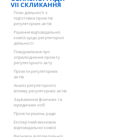
VII СКЛИКАННЯ
План діяльності з
підготовки проєктів
регуляторних актів
Рішення відповідальної
комісії щодо регуляторної
діяльності
Повідомлення про
оприлюднення проєкту
регуляторного акту
Проєкти регуляторних
актів
Аналіз регуляторного
впливу регуляторних актів
Зауваження фізичних та
юридичних осіб
Проєкти рішень ради
Експертний висновок
відповідальної комісії
Висновок відповідальної