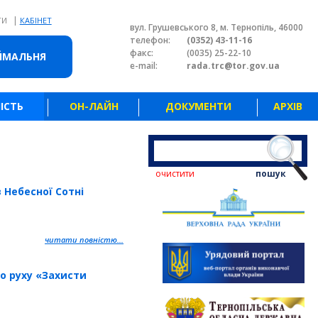
|
ТИ
КАБІНЕТ
вул. Грушевського 8, м. Тернопіль, 46000
телефон:
(0352) 43-11-16
факс:
(0035) 25-22-10
ЙМАЛЬНЯ
e-mail:
rada.trc@tor.gov.ua
ІСТЬ
ОН-ЛАЙН
ДОКУМЕНТИ
АРХІВ
очистити
пошук
 Небесної Сотні
читати повністю...
о руху «Захисти