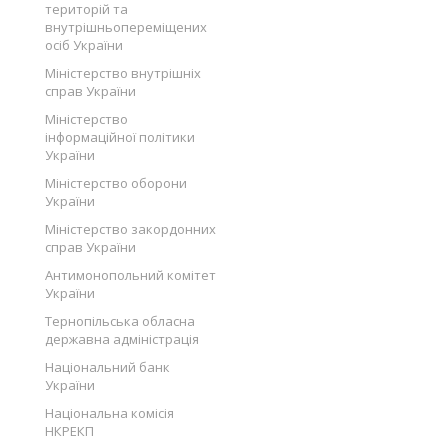
територій та
внутрішньопереміщених
осіб України
Міністерство внутрішніх
справ України
Міністерство
інформаційної політики
України
Міністерство оборони
України
Міністерство закордонних
справ України
Антимонопольний комітет
України
Тернопільська обласна
державна адміністрація
Національний банк
України
Національна комісія
НКРЕКП