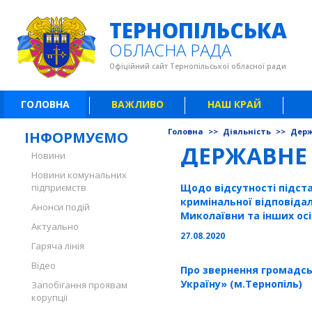
ТЕРНОПІЛЬСЬКА
ОБЛАСНА РАДА
Офіційний сайт Тернопільської обласної ради
ГОЛОВНА
ВАЖЛИВО
НАШ КРАЙ
Головна
>>
Діяльність
>>
Держ
ІНФОРМУЄМО
ДЕРЖАВНЕ
Новини
Новини комунальних
підприємств
Щодо відсутності підст
кримінальної відповіда
Анонси подій
Миколаївни та інших осі
Актуально
27.08.2020
Гаряча лінія
Відео
Про звернення громадсь
Україну» (м.Тернопіль)
Запобігання проявам
корупції