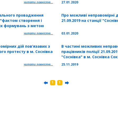
читати повністю...
27.01.2020
ального провадження
Про можливі неправомірні ді
 "фактом створення і
21.09.2019 на станції "Соснів
их формувань з метою
дів 2.05.2014 року на
читати повністю...
03.01.2020
мірних дій пов’язавих з
В частині можливих неправ
го протесту в м. Соснівка
працівників поліції 21.09.201
"Соснівка" в м. Соснівка Со
Львівської області
читати повністю...
25.11.2019
1
1