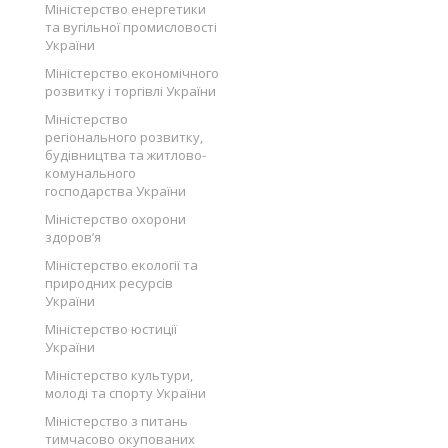
Міністерство енергетики
та вугільної промисловості
України
Міністерство економічного
розвитку і торгівлі України
Міністерство
регіонального розвитку,
будівництва та житлово-
комунального
господарства України
Міністерство охорони
здоров’я
Міністерство екології та
природних ресурсів
України
Міністерство юстиції
України
Міністерство культури,
молоді та спорту України
Міністерство з питань
тимчасово окупованих