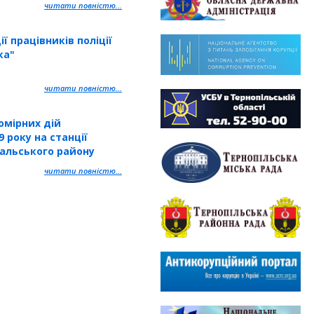
читати повністю...
ї працівників поліції
ка"
читати повністю...
омірних дій
9 року на станції
кальського району
читати повністю...