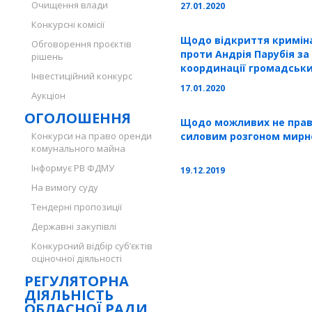
Очищення влади
27.01.2020
Конкурсні комісії
Щодо відкриття кримін
Обговорення проєктів
проти Андрія Парубія за
рішень
координації громадськ
Інвестиційний конкурс
створення масових безла
17.01.2020
Аукціон
території міста Одеса"
ОГОЛОШЕННЯ
Щодо можливих не право
Конкурси на право оренди
силовим розгоном мирно
комунального майна
Інформує РВ ФДМУ
19.12.2019
На вимогу суду
Тендерні пропозиції
Державні закупівлі
Конкурсний відбір суб’єктів
оціночної діяльності
РЕГУЛЯТОРНА
ДІЯЛЬНІСТЬ
ОБЛАСНОЇ РАДИ