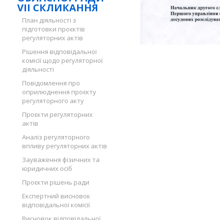
VII СКЛИКАННЯ
План діяльності з
підготовки проєктів
регуляторних актів
Рішення відповідальної
комісії щодо регуляторної
діяльності
Повідомлення про
оприлюднення проєкту
регуляторного акту
Проєкти регуляторних
актів
Аналіз регуляторного
впливу регуляторних актів
Зауваження фізичних та
юридичних осіб
Проєкти рішень ради
Експертний висновок
відповідальної комісії
Висновок відповідальної