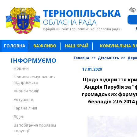
ТЕРНОПІЛЬСЬКА
ОБЛАСНА РАДА
Офіційний сайт Тернопільської обласної ради
ГОЛОВНА
ВАЖЛИВО
НАШ КРАЙ
КОМУНАЛЬНА В
Головна
>>
Діяльність
>>
Держ
ІНФОРМУЄМО
Новини
17.01.2020
Новини комунальних
Щодо відкриття кр
підприємств
Андрія Парубія за 
Анонси подій
громадських формув
Актуально
безладів 2.05.2014
Гаряча лінія
Відео
Запобігання проявам
корупції