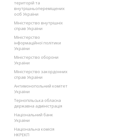
територій та
внутрішньопереміщених
осіб України
Міністерство внутрішніх
справ України
Міністерство
інформаційної політики
України
Міністерство оборони
України
Міністерство закордонних
справ України
Антимонопольний комітет
України
Тернопільська обласна
державна адміністрація
Національний банк
України
Національна комісія
НКРЕКП