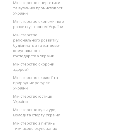
Міністерство енергетики
та вугільної промисловості
України
Міністерство економічного
розвитку і торгівлі України
Міністерство
регіонального розвитку,
будівництва та житлово-
комунального
господарства України
Міністерство охорони
здоров’я
Міністерство екології та
природних ресурсів
України
Міністерство юстиції
України
Міністерство культури,
молоді та спорту України
Міністерство з питань
тимчасово окупованих