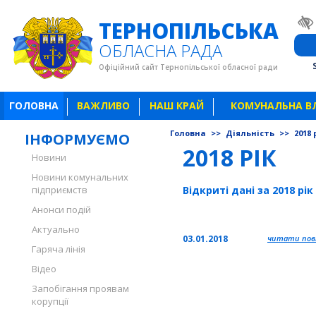
ТЕРНОПІЛЬСЬКА
ОБЛАСНА РАДА
Офіційний сайт Тернопільської обласної ради
ГОЛОВНА
ВАЖЛИВО
НАШ КРАЙ
КОМУНАЛЬНА В
Головна
>>
Діяльність
>>
2018 
ІНФОРМУЄМО
2018 РІК
Новини
Новини комунальних
підприємств
Відкриті дані за 2018 рік
Анонси подій
Актуально
03.01.2018
читати повн
Гаряча лінія
Відео
Запобігання проявам
корупції