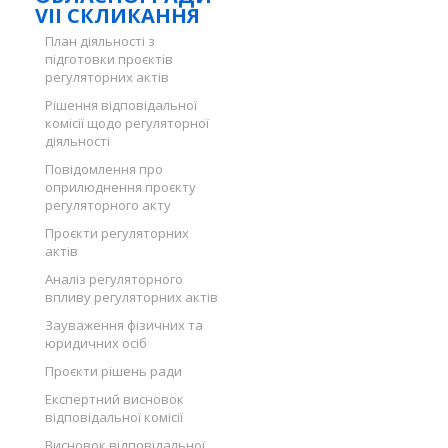
VII СКЛИКАННЯ
План діяльності з
підготовки проєктів
регуляторних актів
Рішення відповідальної
комісії щодо регуляторної
діяльності
Повідомлення про
оприлюднення проєкту
регуляторного акту
Проєкти регуляторних
актів
Аналіз регуляторного
впливу регуляторних актів
Зауваження фізичних та
юридичних осіб
Проєкти рішень ради
Експертний висновок
відповідальної комісії
Висновок відповідальної