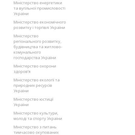
Міністерство енергетики
та вугільної промисловості
України
Міністерство економічного
розвитку і торгівлі України
Міністерство
регіонального розвитку,
будівництва та житлово-
комунального
господарства України
Міністерство охорони
здоров’я
Міністерство екології та
природних ресурсів
України
Міністерство юстиції
України
Міністерство культури,
молоді та спорту України
Міністерство з питань
тимчасово окупованих