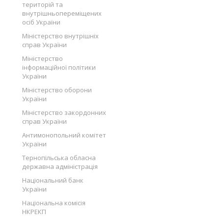
територій та
внутрішньопереміщених
осіб України
Міністерство внутрішніх
справ України
Міністерство
інформаційної політики
України
Міністерство оборони
України
Міністерство закордонних
справ України
Антимонопольний комітет
України
Тернопільська обласна
державна адміністрація
Національний банк
України
Національна комісія
НКРЕКП