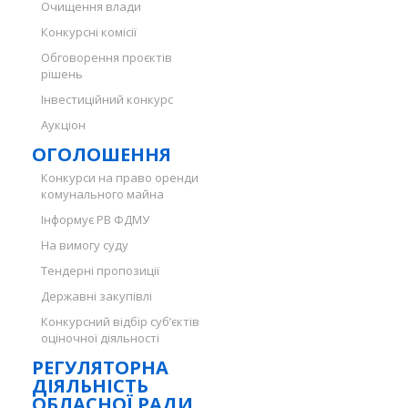
Очищення влади
Конкурсні комісії
Обговорення проєктів
рішень
Інвестиційний конкурс
Аукціон
ОГОЛОШЕННЯ
Конкурси на право оренди
комунального майна
Інформує РВ ФДМУ
На вимогу суду
Тендерні пропозиції
Державні закупівлі
Конкурсний відбір суб’єктів
оціночної діяльності
РЕГУЛЯТОРНА
ДІЯЛЬНІСТЬ
ОБЛАСНОЇ РАДИ