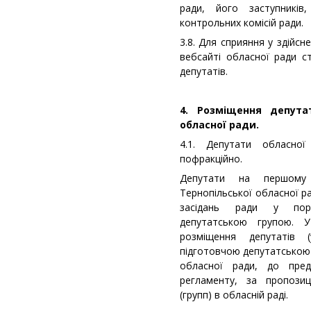
ради, його заступників
контрольних комісій ради.
3.8. Для сприяння у здійсн
вебсайті обласної ради с
депутатів.
4. Розміщення депута
обласної ради.
4.1. Депутати обласно
пофракційно.
Депутати на першому 
Тернопільської обласної р
засідань ради у поря
депутатською групою. У
розміщення депутатів 
підготовчою депутатською 
обласної ради, до пре
регламенту, за пропозиц
(групп) в обласній раді.