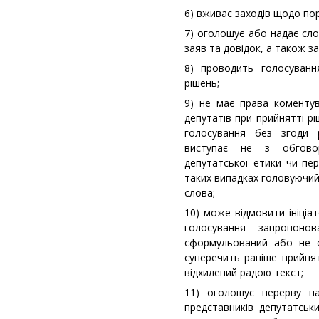
6) вживає заходів щодо по
7) оголошує або надає сло
заяв та довідок, а також з
8) проводить голосуван
рішень;
9) не має права коментув
депутатів при прийнятті р
голосування без згоди 
виступає не з обгово
депутатської етики чи пе
таких випадках головуючи
слова;
10) може відмовити ініціа
голосування запропоно
сформульований або не с
суперечить раніше прийня
відхилений радою текст;
11) оголошує перерву н
представників депутатськи