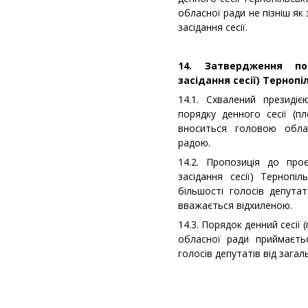
обласної ради не пізніш як
засідання сесії.
14. Затвердження по
засідання сесії) Тернопі
14.1. Схвалений президі
порядку денного сесії (пл
вноситься головою обл
радою.
14.2. Пропозиція до про
засідання сесії) Тернопі
більшості голосів депутат
вважається відхиленою.
14.3. Порядок денний сесії 
обласної ради приймаєтьс
голосів депутатів від загал