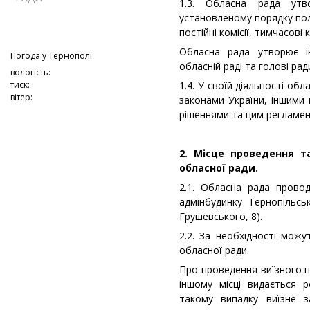
1.3. Обласна рада ут
установленому порядку пол
постійні комісії, тимчасові 
Обласна рада утворює ін
Погода у
Тернополі
обласній раді та голові рад
вологість:
тиск:
1.4. У своїй діяльності об
вітер:
законами України, іншими
рішеннями та цим регламе
2. Місце проведення т
обласної ради.
2.1. Обласна рада провод
адмінбудинку Тернопільськ
Грушевського, 8).
2.2. За необхідності можу
обласної ради.
Про проведення виїзного п
іншому місці видається 
такому випадку виїзне з