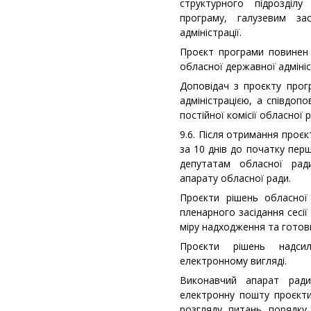
структурного підрозділу
програму, галузевим за
адміністрації.
Проєкт програми повинен 
обласної державної адмініст
Доповідач з проєкту про
адміністрацією, а співдоп
постійної комісії обласної р
9.6. Після отримання проєк
за 10 днів до початку пер
депутатам обласної ради
апарату обласної ради.
Проєкти рішень обласної
пленарного засідання сесі
міру надходження та готовн
Проєкти рішень надси
електронному вигляді.
Виконавчий апарат рад
електронну пошту проєкти 
розгляду питань порядку 