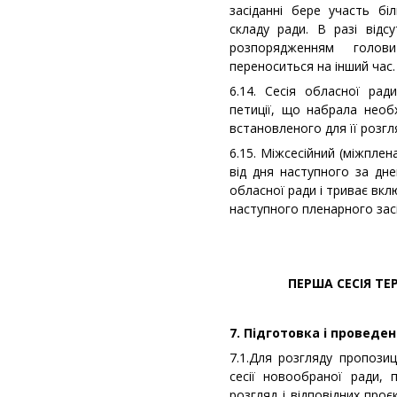
засіданні бере участь бі
складу ради. В разі відсу
розпорядженням голов
переноситься на інший час.
6.14. Сесія обласної рад
петиції, що набрала необх
встановленого для її розгл
6.15. Міжсесійний (міжплен
від дня наступного за дне
обласної ради і триває вк
наступного пленарного засі
ПЕРША СЕСІЯ ТЕ
7. Підготовка і проведен
7.1.Для розгляду пропози
сесії новообраної ради, 
розгляд і відповідних проє