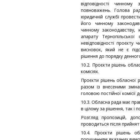
відповідності чинному 
повноважень. Голова рад
юридичній службі провести
його чинному законодав
чинному законодавству, 
апарату Тернопільської 
невідповідності проєкту 
висновок, який не є під
рішення до порядку денного
10.2. Проєкти рішень обла
комісіях.
Проєкти рішень обласної ра
разом із внесеними змін
головою постійної комісії 
10.3. Обласна рада має пр
в цілому за рішення, так і 
Розгляд пропозицій, доп
проводиться після прийнят
10.4. Проєкти рішень об
порушенням вказаних вимо