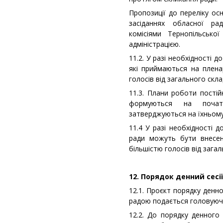
Пропозиції до переліку ос
засіданнях обласної ра
комісіями Тернопільськ
адміністрацією.
11.2. У разі необхідності 
які приймаються на плена
голосів від загального скла
11.3. Плани роботи постій
формуються на почат
затверджуються на їхньому 
11.4 У разі необхідності д
ради можуть бути внесені
більшістю голосів від загал
12. Порядок денний сесі
12.1. Проєкт порядку денн
радою подається головуючи
12.2. До порядку денного