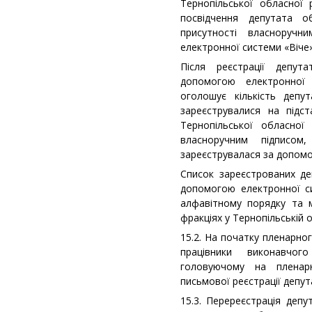
Тернопільської обласної 
посвідчення депутата о
присутності власноруч
електронної системи «Віче»
Після реєстрації депут
допомогою електронної
оголошує кількість депут
зареєструвалися на підст
Тернопільської обласної
власноручним підписом
зареєструвалася за допомо
Список зареєстрованих де
допомогою електронної с
алфавітному порядку та 
фракціях у Тернопільській о
15.2. На початку пленарно
працівники виконавчо
головуючому на пленарн
письмової реєстрації депут
15.3. Перереєстрація депу