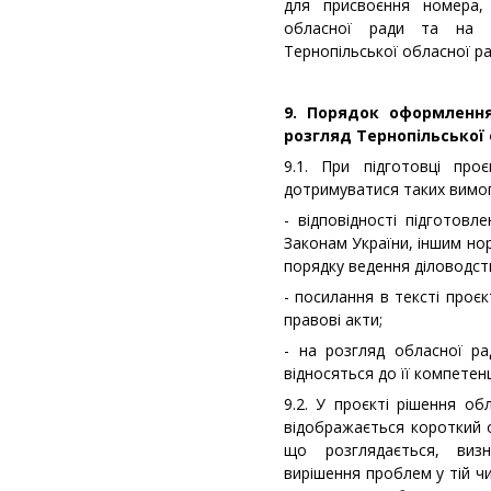
для присвоєння номера,
обласної ради та на р
Тернопільської обласної ра
9. Порядок оформлення
розгляд Тернопільської 
9.1. При підготовці проє
дотримуватися таких вимог
- відповідності підготовл
Законам України, іншим н
порядку ведення діловодст
- посилання в тексті проє
правові акти;
- на розгляд обласної ра
відносяться до її компетенц
9.2. У проєкті рішення об
відображається короткий о
що розглядається, виз
вирішення проблем у тій чи