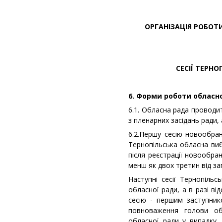
ОРГАНІЗАЦІЯ РОБОТ
СЕСІЇ ТЕРН
6. Форми роботи обласно
6.1. Обласна рада проводи
з пленарних засідань ради, 
6.2.Першу сесію новообран
Тернопільська обласна виб
після реєстрації новообран
менш як двох третин від за
Наступні сесії Тернопіль
обласної ради, а в разі в
сесію - першим заступник
повноваження голови об
обласної ради у випадку,