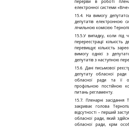
перерви в роботі плен
електронної системи «Віче»
15.4. На вимогу депутатс
депутатів електронною с
лічильною комісією Тернопі
15.5.У випадку, коли під 
перереєстрації кількість д
перевищує кількість заре
вимогу однієї з депутат
депутатів з наступною пере
15.6. Дані письмової реєс
депутату обласної ради 
обласної ради та її ор
профільною постійною ко
питань регламенту.
15.7. Пленарні засідання 
закриває голова Тернопі
відсутності – перший заст
обласної ради, який здій
обласної ради, крім осо