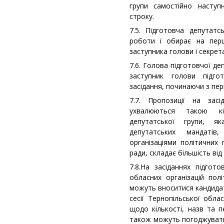
групи самостійно наступ
строку.
7.5. Підготовча депутат
роботи і обирає на перш
заступника голови і секрет
7.6. Голова підготовчої деп
заступник голови підго
засідання, починаючи з пер
7.7. Пропозиції на засі
ухвалюються такою кіл
депутатської групи, я
депутатських мандатів
організаціями політичних 
ради, складає більшість від
7.8.На засіданнях підгот
обласних організацій полі
можуть вноситися кандидат
сесії Тернопільської обла
щодо кількості, назв та п
також можуть погоджуват