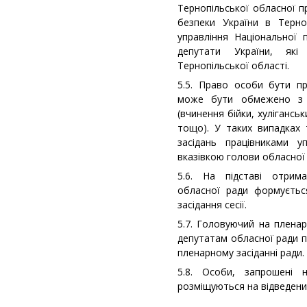
Тернопільської обласної п
безпеки України в Терно
управління Національної п
депутати України, які
Тернопільської області.
5.5. Право особи бути п
може бути обмежено з 
(вчинення бійки, хуліганськ
тощо). У таких випадках
засідань працівниками у
вказівкою голови обласної 
5.6. На підставі отрим
обласної ради формуєтьс
засідання сесії.
5.7. Головуючий на пленар
депутатам обласної ради п
пленарному засіданні ради.
5.8. Особи, запрошені 
розміщуються на відведених