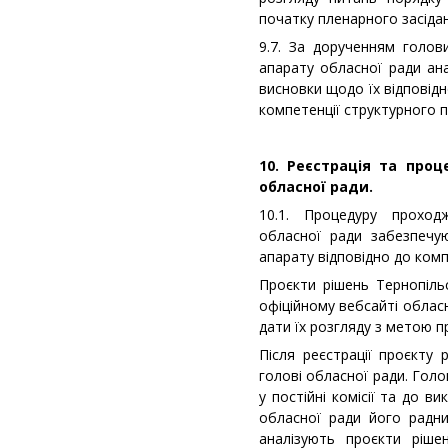
початку пленарного засідан
9.7. За дорученням голов
апарату обласної ради ан
висновки щодо їх відповід
компетенції структурного п
10. Реєстрація та про
обласної ради.
10.1. Процедуру проход
обласної ради забезпечую
апарату відповідно до комп
Проєкти рішень Тернопіл
офіційному вебсайті обласн
дати їх розгляду з метою п
Після реєстрації проєкту
голові обласної ради. Гол
у постійні комісії та до 
обласної ради його радн
аналізують проєкти ріш