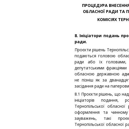
ПРОЦЕДУРА ВНЕСЕННЯ
ОБЛАСНОЇ РАДИ ТА П
КОМІСІЯХ ТЕР
8. Ініціатори подань пр
ради.
Проєкти рішень Тернопільсь
подаються головою обласн
ради або їх головами, 
депутатськими фракціями 
обласною державною адмін
не пізніш як за дванадц
засідання ради на паперови
8.1 Проєкти рішень, що над
ініціаторів подання, 
Тернопільської обласної
оформлення та чинному з
зауважень, такі проє
Тернопільської обласної р