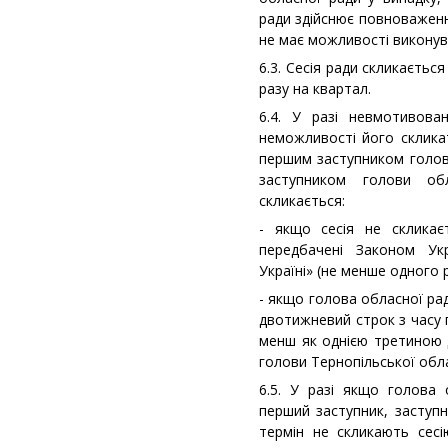
ради здійснює повноваження
не має можливості виконува
6.3. Сесія ради скликаєтьс
разу на квартал.
6.4. У разі невмотивова
неможливості його скликат
першим заступником голови
заступником голови об
скликається:
- якщо сесія не скликає
передбачені Законом Ук
Україні» (не менше одного р
- якщо голова обласної ра
двотижневий строк з часу 
менш як однією третиною д
голови Тернопільської обл
6.5. У разі якщо голова 
перший заступник, заступ
термін не скликають сес