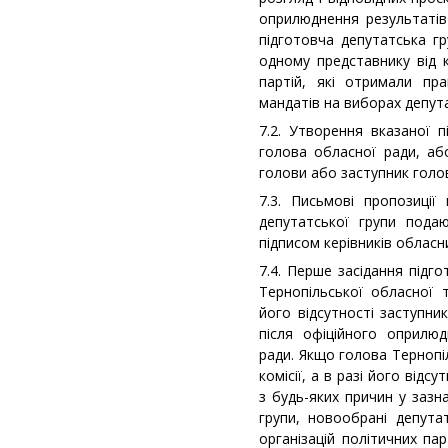
оприлюднення результатів
підготовча депутатська г
одному представнику від к
партій, які отримали пр
мандатів на виборах депута
7.2. Утворення вказаної п
голова обласної ради, або
голови або заступник голо
7.3. Письмові пропозиці
депутатської групи пода
підписом керівників обласни
7.4. Перше засідання підг
Тернопільської обласної т
його відсутності заступник
після офіційного оприлю
ради. Якщо голова Тернопі
комісії, а в разі його відсу
з будь-яких причин у зазн
групи, новообрані депутат
організацій політичних па