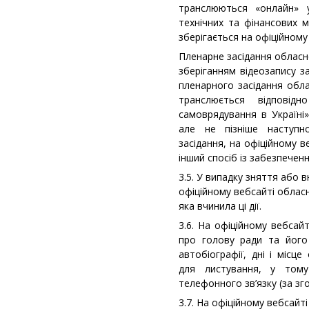
транслюються «онлайн» 
технічних та фінансових м
зберігається на офіційному
Пленарне засідання обласно
зберіганням відеозапису з
пленарного засідання обл
транслюється відповід
самоврядування в Україні»
але не пізніше наступн
засідання, на офіційному в
інший спосіб із забезпечен
3.5. У випадку зняття або 
офіційному вебсайті обласн
яка вчинила ці дії.
3.6. На офіційному вебсай
про голову ради та його 
автобіографії, дні і місц
для листування, у том
телефонного зв’язку (за зг
3.7. На офіційному вебсайт