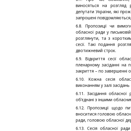
виносяться на розгляд р
депутати України, які прож
запрошені повідомляються,
6.8. Пропозиції чи вимог
обласної ради у письмовій
розглянути, та з коротки
сесії. Такі подання розг
двотижневий строк.
6.9. Відкриття сесії об
пленарному засіданні на п
закриття – по завершенні 
6.10. Кожна сесія обла
виконанням у залі засідань
6.11. Засідання обласної
об’єднані з іншими обласни
6.12. Пропозиції щодо п
вноситися головою обласно
ради, головою обласної дер
6.13. Сесія обласної ра