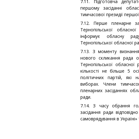
7.11. Підготовча депут
першому засіданні обл
тимчасової президії першої 
7.12. Перше пленарне за
Тернопільської обласної
інформує обласну рад
Тернопільської обласної ра
7.13. З моменту визнанн
нового скликання рада о
Тернопільської обласної 
кількості не більше 5 ос
політичних партій, які 
виборах. Члени тимчасо
пленарних засіданнях об
ради.
7.14. З часу обрання го
засідання ради відповідн
самоврядування в Україні» 