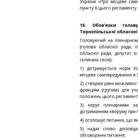
України «Про місцеве само
пункту 6 цього регламенту.
16. Обов’язки голов
Тернопільської обласної
Головуючий на пленарному
(голова обласної ради, 
обласної ради, депутат із 
скликана сесія):
1) дотримується норм Ко
місцеве самоврядування в У
2) створює рівні можливос
фракціям (групам) для уч
положень цього регламент
3) керує пленарними за
дотриманням кворуму при п
4) оголошує питання, що в
5) надає слово доповіда
обговоренні питання;