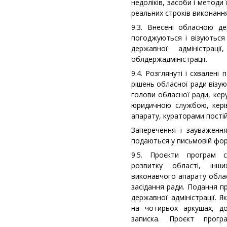
недоліків, засоби і методи
реальних строків виконання
9.3. Внесені обласною д
погоджуються і візуються
державної адміністрації
облдержадміністрації.
9.4. Розглянуті і схвалені
рішень обласної ради візу
голови обласної ради, кер
юридичною службою, керів
апарату, кураторами постій
Заперечення і зауваження 
подаються у письмовій фор
9.5. Проєкти програм с
розвитку області, ін
виконавчого апарату облас
засідання ради. Подання п
державної адміністрації. 
на чотирьох аркушах, д
записка. Проєкт прогр