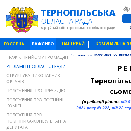
ТЕРНОПІЛЬСЬКА
ОБЛАСНА РАДА
Офіційний сайт Тернопільської обласної ради
ГОЛОВНА
ВАЖЛИВО
НАШ КРАЙ
КОМУНАЛЬНА В
Головна
>>
ВАЖЛИВО
>>
РЕГЛА
ГРАФІК ПРИЙОМУ ГРОМАДЯН
Р Е 
РЕГЛАМЕНТ ОБЛАСНОЇ РАДИ
СТРУКТУРА ВИКОНАВЧИХ
Тернопільс
ОРГАНІВ
сьом
ПОЛОЖЕННЯ ПРО ПРЕЗИДІЮ
ПОЛОЖЕННЯ ПРО ПОСТІЙНІ
(в редакції рішень
від 
КОМІСІЇ
2021 року № 222
,
від 22 се
ПОЛОЖЕННЯ ПРО
ПОМІЧНИКА-КОНСУЛЬТАНТА
ДЕПУТАТА