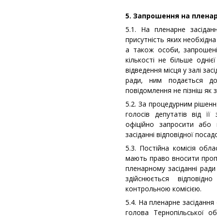
5. Запрошення на пленар
5.1. На пленарне засіда
присутність яких необхідна
а також особи, запрошені 
кількості не більше одні
відведення місця у залі за
ради, ним подається д
повідомлення не пізніш як 
5.2. За процедурним рішен
голосів депутатів від ї
офіційно запросити або 
засіданні відповідної поса
5.3. Постійна комісія обл
мають право вносити пропо
пленарному засіданні ради
здійснюється відповід
контрольною комісією.
5.4. На пленарне засіданн
голова Тернопільської обл