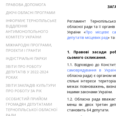
ПРАВОВА ДОПОМОГА
ЗАГ
ДІЮЧІ ОБЛАСНІ ПРОГРАМИ
ІНФОРМУЄ ТЕРНОПІЛЬСЬКЕ
Регламент Тернопільськ
ВІДДІЛЕННЯ
обласної ради та її органів
АНТИМОНОПОЛЬНОГО
України «
Про місцеве са
КОМІТЕТУ УКРАЇНИ
депутатів місцевих рад
» та
МІЖНАРОДНІ ПРОГРАМИ,
ПРОЕКТИ І ГРАНТИ
1. Правові засади ро
сьомого скликання.
ІНДУСТРІАЛЬНІ ПАРКИ
1.1. Відповідно до Констит
ЗВІТИ ПРО РОБОТУ
самоврядування в Україн
ДЕПУТАТІВ У 2022-2024
обласна рада) є органом м
РОКАХ
спільні інтереси територі
ЗВІТИ ЗАКЛАДІВ КУЛЬТУРИ
межах повноважень, визна
ПРО РОБОТУ ЗА РІК
іншими законами України.
ОСОБИСТИЙ ПРИЙОМ
1.2. Обласна рада вважа
ГРОМАДЯН ДЕПУТАТАМИ
менш як двох третин депу
ТЕРНОПІЛЬСЬКОЇ ОБЛАСНОЇ
становить 64 депутати.
РАДИ