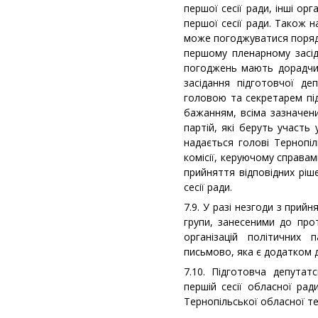
першої сесії ради, інші орг
першої сесії ради. Також н
може погоджуватися порядо
першому пленарному засіда
погоджень мають дорадчи
засідання підготовчої де
головою та секретарем під
бажанням, всіма зазначен
партій, які беруть участь
надається голові Тернопіл
комісії, керуючому справа
прийняття відповідних ріш
сесії ради.
7.9. У разі незгоди з прий
групи, занесеними до про
організацій політичних
письмово, яка є додатком д
7.10. Підготовча депутат
першій сесії обласної рад
Тернопільської обласної те