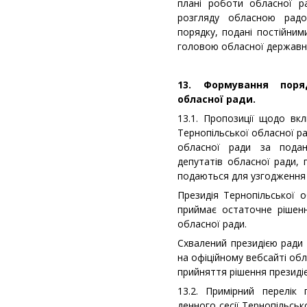
плані роботи обласної р
розгляду обласною рад
порядку, подані постійним
головою обласної державної
13. Формування поряд
обласної ради.
13.1. Пропозиції щодо вк
Тернопільської обласної 
обласної ради за подан
депутатів обласної ради, 
подаються для узгодження 
Президія Тернопільської о
приймає остаточне рішенн
обласної ради.
Схвалений президією ради
на офіційному вебсайті обл
прийняття рішення президі
13.2. Примірний перелік
денного сесії Тернопільсь