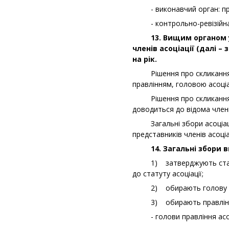
- виконавчий орган: правл
- контрольно-ревізійна ко
13. Вищим органом упр
членів асоціації (далі –
на рік.
Рішення про скликання чер
правлінням, головою асоціац
Рішення про скликання че
доводиться до відома членів
Загальні збори асоціації
представників членів асоціац
14. Загальні збори ви
1) затверджують статут а
до статуту асоціації;
2) обирають голову ас
3) обирають правління а
- голови правління асоц