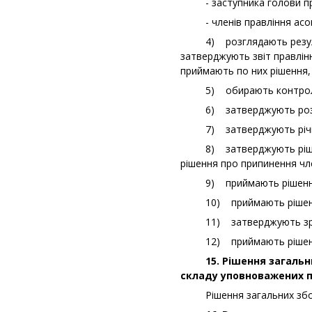
- заступника голови прав
- членів правління асоці
4) розглядають результат
затверджують звіт правлінн
приймають по них рішення, 
5) обирають контрольно-р
6) затверджують розміри
7) затверджують річний
8) затверджують рішення 
рішення про припинення чле
9) приймають рішення про 
10) приймають рішення п
11) затверджують зразки 
12) приймають рішення пр
15. Рішення загальних 
складу уповноважених пр
Рішення загальних зборів