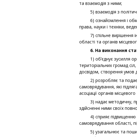
та взаємодія з ними;
5) взаємодія з політични
6) ознайомлення і обмін д
права, науки і техніки, вед
7) спільне вирішення інши
області та органів місцево
6. На виконання стату
1) об’єднує зусилля орган
територіальних громад сіл,
досвідом, створення умов 
2) розробляє та подає ор
самоврядування, які підля
асоціації органів місцевог
3) надає методичну, прав
здійсненні ними своїх повн
4) сприяє підвищенню ефе
самоврядування області, пі
5) узагальнює та поширює