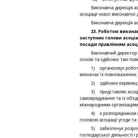
Виконавча дирекція асоці
асоціації нової виконавчої д
Виконавча дирекція асоціа
23. Роботою виконавчої
заступник голови асоціа
посади правлінням асоці
Виконавчий директор асоці
основі та здійснює такі по
1) організовує роботу вик
визначає їх повноваження;
2) здійснює керівництво 
3) представляє асоціацію
самоврядування та їх об’є
міжнародними організаціям
4) є розпорядником майна 
головою асоціації угоди та
5) забезпечує розроблен
господарської діяльності і р