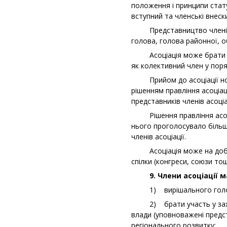
положення і принципи стату
вступний та членські внески
Представництво членів асо
голова, голова районної, 
Асоціація може брати учас
як колективний член у поря
Прийом до асоціації нових
рішенням правління асоціа
представників членів асоціац
Рішення правління асоціа
нього проголосувало більш
членів асоціації.
Асоціація може на добров
спілки (конгреси, союзи т
9. Члени асоціації ма
1) вирішального голосу н
2) брати участь у захода
влади (уповноважені предст
регіонального розвитку;