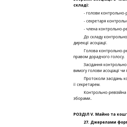
складі:
- голови контрольно-ревіз
- секретаря контрольно-ре
- члена контрольно-ревізі
До складу контрольно-реві
дирекції асоціації.
Голова контрольно-ревізій
правом дорадчого голосу.
Засідання контрольно-ревіз
вимогу голови асоціації чи 
Протоколи засідань контро
її секретарем.
Контрольно-ревізійна комі
зборами..
РОЗДІЛ
V
. Майно та кошт
27. Джерелами формув