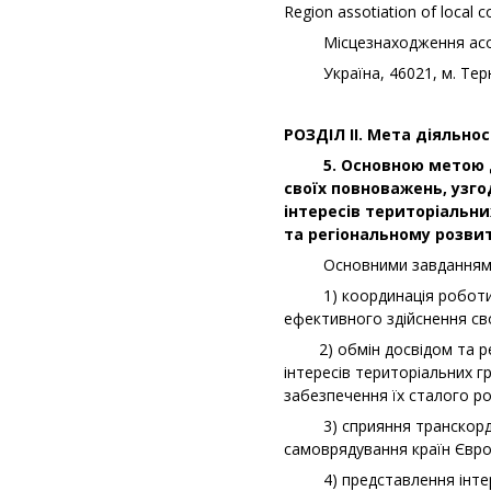
Region аssotiation of local c
Місцезнаходження асоці
Україна, 46021, м. Терноп
РОЗДІЛ ІІ. Мета діяльнос
5. Основною метою дія
своїх повноважень, узг
інтересів територіальни
та регіональному розвит
Основними завданнями а
1) координація роботи ор
ефективного здійснення св
2) обмін досвідом та рек
інтересів територіальних г
забезпечення їх сталого ро
3) сприяння транскордонн
самоврядування країн Євр
4) представлення інтересі