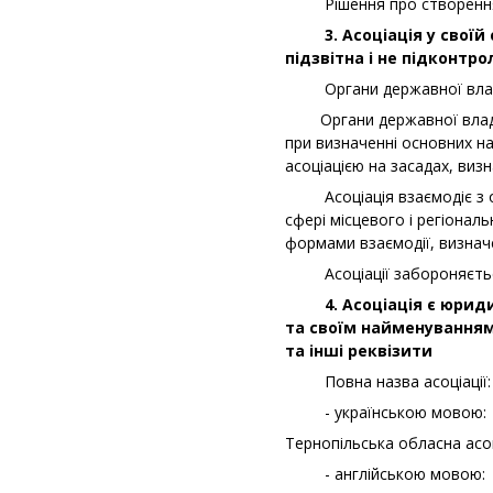
Рішення про створення ас
3. Асоціація у своїй ст
підзвітна і не підконтр
Органи державної влади с
Органи державної влади п
при визначенні основних н
асоціацією на засадах, виз
Асоціація взаємодіє з орг
сфері місцевого і регіонал
формами взаємодії, визнач
Асоціації забороняється 
4. Асоціація є юридичн
та своїм найменуванням,
та інші реквізити
Повна назва асоціації:
- українською мовою:
Тернопільська обласна асо
- англійською мовою: