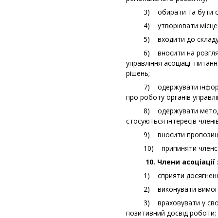
3) обирати та бути обран
4) утворювати місцеві ві
5) входити до складу офі
6) вносити на розгляд за
управління асоціації питанн
рішень;
7) одержувати інформацію
про роботу органів управлін
8) одержувати методичну,
стосуються інтересів членів
9) вносити пропозиції що
10) припиняти членство
10. Члени асоціації 
1) сприяти досягненню м
2) виконувати вимоги ст
3) враховувати у своїй ді
позитивний досвід роботи;