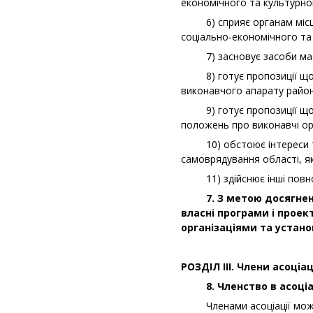
економічного та культурно
6) сприяє органам місцево
соціально-економічного та 
7) засновує засоби масово
8) готує пропозиції щодо 
виконавчого апарату районн
9) готує пропозиції щодо 
положень про виконавчі орг
10) обстоює інтереси тери
самоврядування області, які
11) здійснює інші повн
7. З метою досягнення 
власні програми і проек
організаціями та устан
РОЗДІЛ ІІІ. Члени асоціац
8. Членство в асоціаці
Членами асоціації можуть б