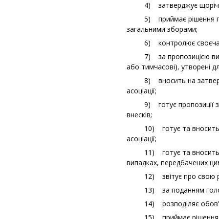
4) затверджує щорічний 
5) приймає рішення про п
загальними зборами;
6) контролює своєчасне
7) за пропозицією виконав
або тимчасові), утворені для
8) вносить на затверджен
асоціації;
9) готує пропозиції зага
внесків;
10) готує та вносить на 
асоціації;
11) готує та вносить на 
випадках, передбачених ци
12) звітує про свою роб
13) за поданням голови а
14) розподіляє обов’язк
15) приймає рішення про