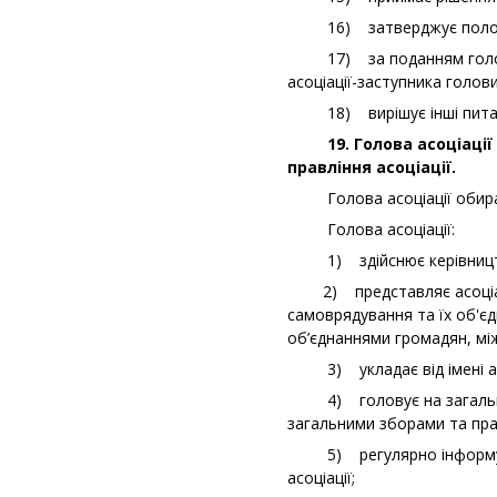
16) затверджує положен
17) за поданням голови а
асоціації-заступника голови
18) вирішує інші питання
19. Голова асоціації 
правління асоціації.
Голова асоціації обираєт
Голова асоціації:
1) здійснює керівництво д
2) представляє асоціацію
самоврядування та їх об'єд
об’єднаннями громадян, мі
3) укладає від імені асоц
4) головує на загальних з
загальними зборами та прав
5) регулярно інформує за
асоціації;