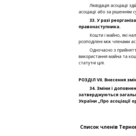
Ліквідація асоціації здій
асоціації або за рішенням с
33. У разі реорганізаці
правонаступника.
Кошти і майно, які належат
розподілені між членами асо
Одночасно з прийняттям р
використання майна та кошт
статутні цілі.
РОЗДІЛ
V
ІІ. Внесення зм
34. Зміни і доповнення
затверджуються загальн
України „Про асоціації 
Список членів Терноп