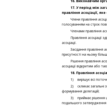
16. Виконавчим органом
17. У період між загал
правління асоціації, яке 
Члени правління асоціаці
голосуванням на строк пов
Членами правління асоціац
Правління асоціації здійс
асоціації.
Засідання правління асоці
присутності на ньому більш
Рішення правління асоціа
асоціації відкритим або та
18. Правління асоціац
1) вирішує всі поточні п
2) скликає загальні збор
формування делегацій;
3) приймає рішення щодо 
подальшого затвердження 