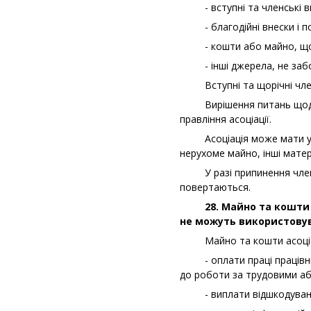
- вступні та членські вн
- благодійні внески і пож
- кошти або майно, що н
- інші джерела, не забо
Вступні та щорічні членс
Вирішення питань щодо р
правління асоціації.
Асоціація може мати у вла
нерухоме майно, інші матері
У разі припинення членства
повертаються.
28. Майно та кошти ви
не можуть використовув
Майно та кошти асоціаці
- оплати праці працівників
до роботи за трудовими а
- виплати відшкодування,