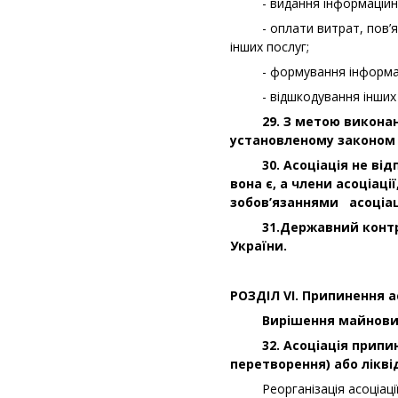
- видання інформаційної т
- оплати витрат, пов’яза
інших послуг;
- формування інформацій
- відшкодування інших вит
29. З метою виконання
установленому законом п
30. Асоціація не відпо
вона є, а члени асоціаці
зобов’язаннями асоціац
31.Державний контроль
України.
РОЗДІЛ
V
І. Припинення а
Вирішення майнових пит
32. Асоціація припиняє
перетворення) або ліквід
Реорганізація асоціації з