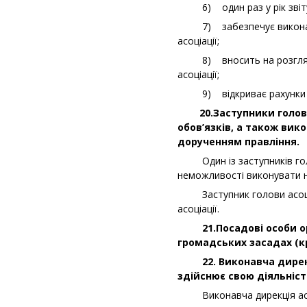
6) один раз у рік звітує н
7) забезпечує виконання 
асоціації;
8) вносить на розгляд за
асоціації;
9) відкриває рахунки в у
20.Заступники голови а
обов’язків, а також вик
дорученням правління.
Один із заступників голови
неможливості виконувати н
Заступник голови асоціаці
асоціації.
21.Посадові особи орга
громадських засадах (кр
22. Виконавча дирекція
здійснює свою діяльніст
Виконавча дирекція асоц