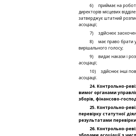
6) приймає на роботу і зв
директорів місцевих відділ
затверджує штатний розпис
асоціації;
7) здійснює заохочення пр
8) має право брати участ
вирішального голосу;
9) видає накази і розпор
асоціації;
10) здійснює інші повнов
асоціації.
24. Контрольно-ревізій
вимог органами управлі
зборів, фінансово-госпо
25. Контрольно-ревізій
перевірку статутної діял
результатами перевірки
26. Контрольно-ревізій
зборами асоціації з чис