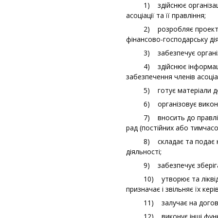
1) здійснює організаційн
асоціації та її правління;
2) розробляє проект річн
фінансово-господарську діял
3) забезпечує організацію
4) здійснює інформаційне
забезпечення членів асоціа
5) готує матеріали до роз
6) організовує виконання 
7) вносить до правління 
рад (постійних або тимчасов
8) складає та подає на за
діяльності;
9) забезпечує зберігання
10) утворює та ліквідовує
призначає і звільняє їх керів
11) залучає на договірни
12) виконує інші функції