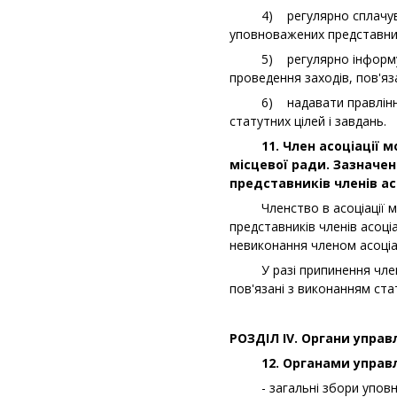
4) регулярно сплачувати 
уповноважених представникі
5) регулярно інформувати
проведення заходів, пов'яз
6) надавати правлінню, і
статутних цілей і завдань.
11. Член асоціації мож
місцевої ради. Зазначе
представників членів асо
Членство в асоціації мож
представників членів асоціа
невиконання членом асоціац
У разі припинення членств
пов'язані з виконанням ста
РОЗДІЛ
IV
. Органи управл
12. Органами управлін
- загальні збори уповнов