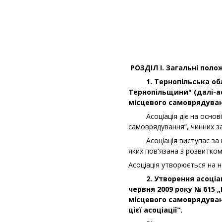
РОЗДІЛ І. Загальні поло
1. Тернопільська обла
Тернопільщини" (далі-ас
місцевого самоврядуван
Асоціація діє на основі Ко
самоврядування”, чинних з
Асоціація виступає за вза
яких пов'язана з розвитком 
Асоціація утворюється на н
2. Утворення асоціації 
червня 2009 року № 615 „
місцевого самоврядуван
цієї асоціації”.