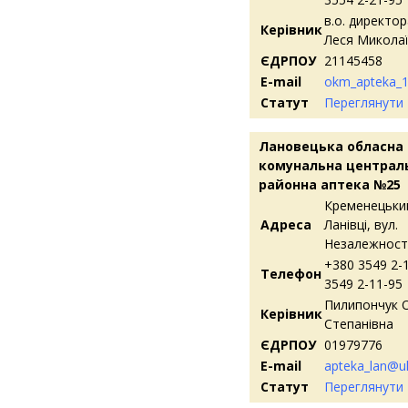
в.о. директо
Керівник
Леся Микола
ЄДРПОУ
21145458
E-mail
okm_apteka_1
Статут
Переглянути
Лановецька обласна
комунальна централ
районна аптека №25
Кременецький
Адреса
Ланівці, вул.
Незалежності
+380 3549 2-
Телефон
3549 2-11-95
Пилипончук 
Керівник
Степанівна
ЄДРПОУ
01979776
E-mail
apteka_lan@uk
Статут
Переглянути