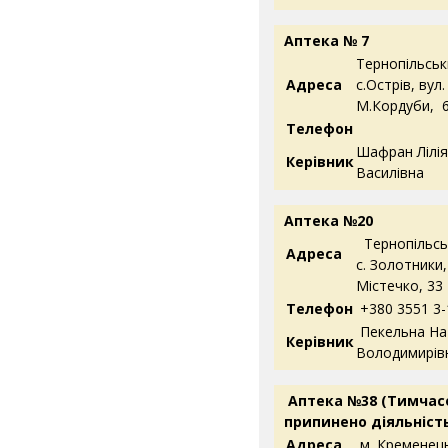
Аптека № 7
Тернопільськ
Адреса
с.Острів, вул.
М.Кордуби, 
Телефон
Шафран Лілія
Керівник
Василівна
Аптека №20
Тернопільськ
Адреса
с. Золотники,
Містечко, 33
Телефон
+380 3551 3-
Пекельна На
Керівник
Володимирів
Аптека №38 (
Тимчас
припинено діяльніст
Адреса
м. Кременець