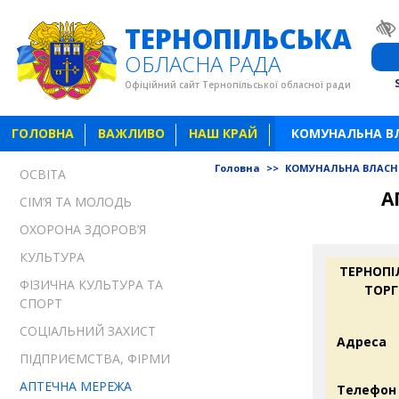
ТЕРНОПІЛЬСЬКА
ОБЛАСНА РАДА
Офіційний сайт Тернопільської обласної ради
ГОЛОВНА
ВАЖЛИВО
НАШ КРАЙ
КОМУНАЛЬНА В
Головна
>>
КОМУНАЛЬНА ВЛАСН
ОСВІТА
А
СІМ’Я ТА МОЛОДЬ
ОХОРОНА ЗДОРОВ’Я
КУЛЬТУРА
ТЕРНОПІ
ФІЗИЧНА КУЛЬТУРА ТА
ТОРГ
СПОРТ
СОЦІАЛЬНИЙ ЗАХИСТ
Адреса
ПІДПРИЄМСТВА, ФІРМИ
АПТЕЧНА МЕРЕЖА
Телефон