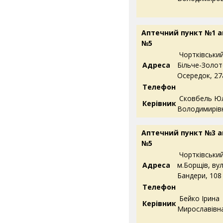
Аптечний пункт №1 
№5
Чортківський 
Адреса
Більче-Золоте
Осередок, 27
Телефон
Сковбель Юл
Керівник
Володимирів
Аптечний пункт №3 
№5
Чортківський
Адреса
м.Борщів, вул
Бандери, 108
Телефон
Бейко Ірина
Керівник
Мирославівн