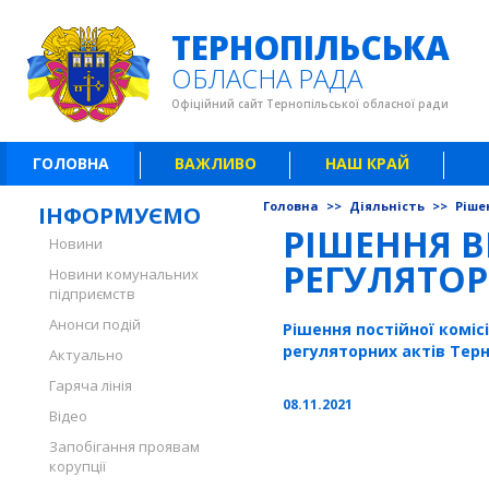
ТЕРНОПІЛЬСЬКА
ОБЛАСНА РАДА
Офіційний сайт Тернопільської обласної ради
ГОЛОВНА
ВАЖЛИВО
НАШ КРАЙ
Головна
>>
Діяльність
>>
Ріше
ІНФОРМУЄМО
РІШЕННЯ В
Новини
РЕГУЛЯТОР
Новини комунальних
підприємств
Анонси подій
Рішення постійної коміс
регуляторних актів Терн
Актуально
Гаряча лінія
08.11.2021
Відео
Запобігання проявам
корупції