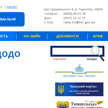
|
ТИ
КАБІНЕТ
вул. Грушевського 8, м. Тернопіль, 46000
телефон:
(0352) 43-11-16
факс:
(0035) 25-22-10
ЙМАЛЬНЯ
e-mail:
rada.trc@tor.gov.ua
ІСТЬ
ОН-ЛАЙН
ДОКУМЕНТИ
АРХІВ
 ЩОДО
очистити
пошук