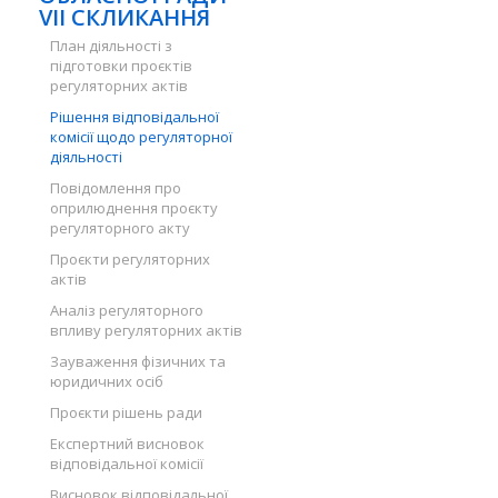
VII СКЛИКАННЯ
План діяльності з
підготовки проєктів
регуляторних актів
Рішення відповідальної
комісії щодо регуляторної
діяльності
Повідомлення про
оприлюднення проєкту
регуляторного акту
Проєкти регуляторних
актів
Аналіз регуляторного
впливу регуляторних актів
Зауваження фізичних та
юридичних осіб
Проєкти рішень ради
Експертний висновок
відповідальної комісії
Висновок відповідальної