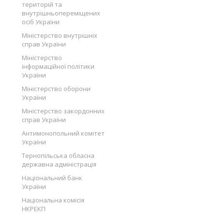
територій та
внутрішньопереміщених
осіб України
Міністерство внутрішніх
справ України
Міністерство
інформаційної політики
України
Міністерство оборони
України
Міністерство закордонних
справ України
Антимонопольний комітет
України
Тернопільська обласна
державна адміністрація
Національний банк
України
Національна комісія
НКРЕКП