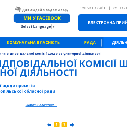
|
ПОШУК НА САЙТІ
КОНТАК
Для людей з вадами зору
Звичайна версія сайту
МИ У FACEBOOK
ЕЛЕКТРОННА ПРИ
Select Language
▼
КОМУНАЛЬНА ВЛАСНІСТЬ
РАДА
ДІЯЛЬН
ння відповідальної комісії щодо регуляторної діяльності
ІДПОВІДАЛЬНОЇ КОМІСІЇ
НОЇ ДІЯЛЬНОСТІ
ії щодо проєктів
опільської обласної ради
читати повністю...
1
1