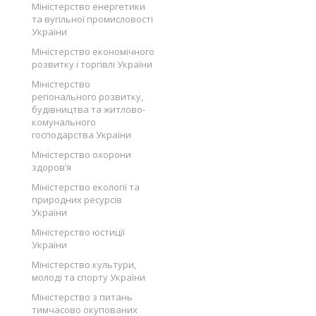
Міністерство енергетики
та вугільної промисловості
України
Міністерство економічного
розвитку і торгівлі України
Міністерство
регіонального розвитку,
будівництва та житлово-
комунального
господарства України
Міністерство охорони
здоров’я
Міністерство екології та
природних ресурсів
України
Міністерство юстиції
України
Міністерство культури,
молоді та спорту України
Міністерство з питань
тимчасово окупованих