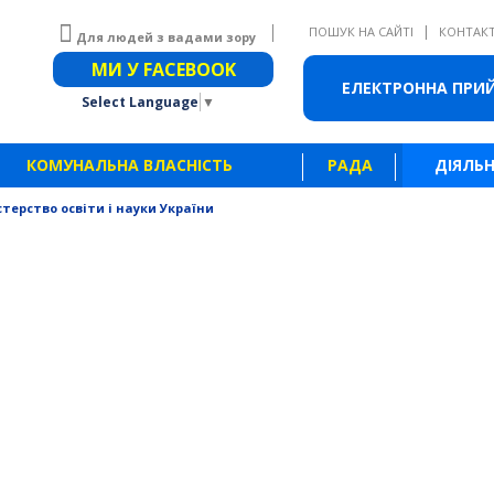
|
ПОШУК НА САЙТІ
КОНТАК
Для людей з вадами зору
Звичайна версія сайту
МИ У FACEBOOK
ЕЛЕКТРОННА ПРИ
Select Language
▼
КОМУНАЛЬНА ВЛАСНІСТЬ
РАДА
ДІЯЛЬН
стерство освіти і науки України