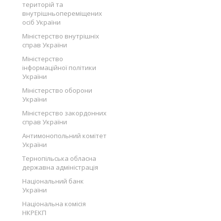
територій та
внутрішньопереміщених
осіб України
Міністерство внутрішніх
справ України
Міністерство
інформаційної політики
України
Міністерство оборони
України
Міністерство закордонних
справ України
Антимонопольний комітет
України
Тернопільська обласна
державна адміністрація
Національний банк
України
Національна комісія
НКРЕКП