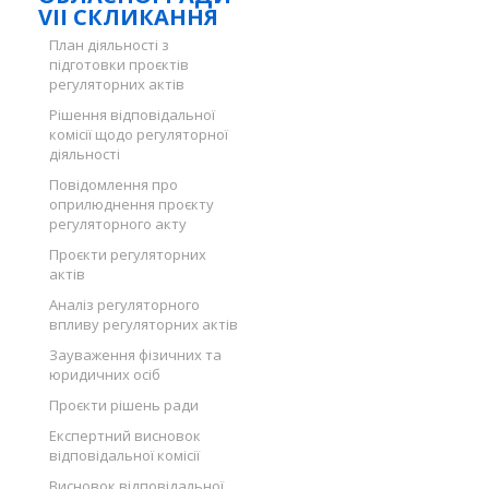
VII СКЛИКАННЯ
План діяльності з
підготовки проєктів
регуляторних актів
Рішення відповідальної
комісії щодо регуляторної
діяльності
Повідомлення про
оприлюднення проєкту
регуляторного акту
Проєкти регуляторних
актів
Аналіз регуляторного
впливу регуляторних актів
Зауваження фізичних та
юридичних осіб
Проєкти рішень ради
Експертний висновок
відповідальної комісії
Висновок відповідальної