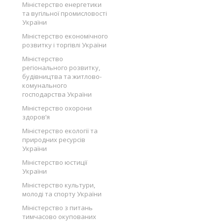
Міністерство енергетики
та вугільної промисловості
України
Міністерство економічного
розвитку і торгівлі України
Міністерство
регіонального розвитку,
будівництва та житлово-
комунального
господарства України
Міністерство охорони
здоров’я
Міністерство екології та
природних ресурсів
України
Міністерство юстиції
України
Міністерство культури,
молоді та спорту України
Міністерство з питань
тимчасово окупованих