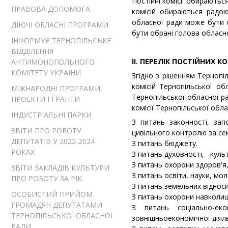
Постійні комісії обираються
ПРАВОВА ДОПОМОГА
комісій обираються радою
обласної ради може бути об
ДІЮЧІ ОБЛАСНІ ПРОГРАМИ
бути обрані голова обласно
ІНФОРМУЄ ТЕРНОПІЛЬСЬКЕ
ВІДДІЛЕННЯ
ІІ. ПЕРЕЛІК ПОСТІЙНИХ К
АНТИМОНОПОЛЬНОГО
КОМІТЕТУ УКРАЇНИ
Згідно з рішенням Тернопі
комісій Тернопільської об
МІЖНАРОДНІ ПРОГРАМИ,
Тернопільської обласної ра
ПРОЕКТИ І ГРАНТИ
комісії Тернопі
ІНДУСТРІАЛЬНІ ПАРКИ
З питань законності, зап
ЗВІТИ ПРО РОБОТУ
цивільного контролю за се
ДЕПУТАТІВ У 2022-2024
З питань бюджету.
РОКАХ
З питань духовності, куль
З питань охорони здоров'я,
ЗВІТИ ЗАКЛАДІВ КУЛЬТУРИ
З питань освіти, науки, мол
ПРО РОБОТУ ЗА РІК
З питань земельних віднос
ОСОБИСТИЙ ПРИЙОМ
З питань охорони навколи
ГРОМАДЯН ДЕПУТАТАМИ
З питань соціально-екон
ТЕРНОПІЛЬСЬКОЇ ОБЛАСНОЇ
зовнішньоекономічної діяль
РАДИ