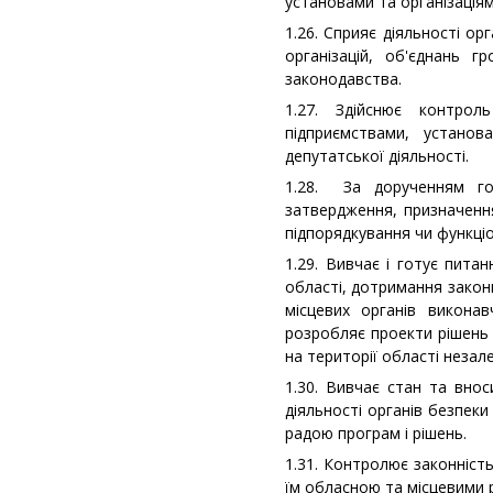
установами та організаціям
1.26. Сприяє діяльності орг
організацій, об'єднань 
законодавства.
1.27. Здійснює контро
підприємствами, установ
депутатської діяльності.
1.28. За дорученням го
затвердження, призначенн
підпорядкування чи функціо
1.29. Вивчає і готує пита
області, дотримання законн
місцевих органів виконав
розробляє проекти рішень о
на території області незал
1.30. Вивчає стан та вно
діяльності органів безпек
радою програм і рішень.
1.31. Контролює законніст
їм обласною та місцевими р