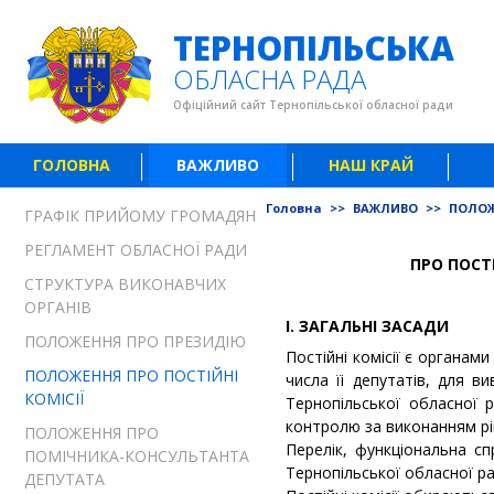
ТЕРНОПІЛЬСЬКА
ОБЛАСНА РАДА
Офіційний сайт Тернопільської обласної ради
ГОЛОВНА
ВАЖЛИВО
НАШ КРАЙ
Головна
>>
ВАЖЛИВО
>>
ПОЛОЖ
ГРАФІК ПРИЙОМУ ГРОМАДЯН
РЕГЛАМЕНТ ОБЛАСНОЇ РАДИ
ПРО ПОСТ
СТРУКТУРА ВИКОНАВЧИХ
ОРГАНІВ
І. ЗАГАЛЬНІ ЗАСАДИ
ПОЛОЖЕННЯ ПРО ПРЕЗИДІЮ
Постійні комісії є органам
ПОЛОЖЕННЯ ПРО ПОСТІЙНІ
числа їі депутатів, для в
КОМІСІЇ
Тернопільської обласної р
контролю за виконанням рі
ПОЛОЖЕННЯ ПРО
Перелік, функціональна сп
ПОМІЧНИКА-КОНСУЛЬТАНТА
Тернопільської обласної р
ДЕПУТАТА