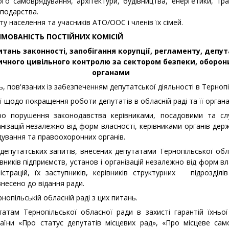
ого самоврядування, архітектури, будівництва, енергетики, тр
подарства.
ту населення та учасників АТО/ООС і членів їх сімей.
РЯМОВАНІСТЬ ПОСТІЙНИХ КОМІСІЙ
итань законності, запобігання корупції, регламенту, депут
чного цивільного контролю за сектором безпеки, оборон
органами
ь, пов'язаних із забезпеченням депутатської діяльності в Тернопі
ї щодо покращення роботи депутатів в обласній раді та її органа
 про порушення законодавства керівниками, посадовими 
анізацій незалежно від форм власності, керівниками органів дер
дування та правоохоронних органів.
депутатських запитів, внесених депутатами Тернопільської об
рівників підприємств, установ і організацій незалежно від форм в
ністрацій, їх заступників, керівників структурних підрозд
 внесено до відання ради.
нопільській обласній раді з цих питань.
атам Тернопільської обласної ради в захисті гарантій їхньої
раїни «Про статус депутатів місцевих рад», «Про місцеве само