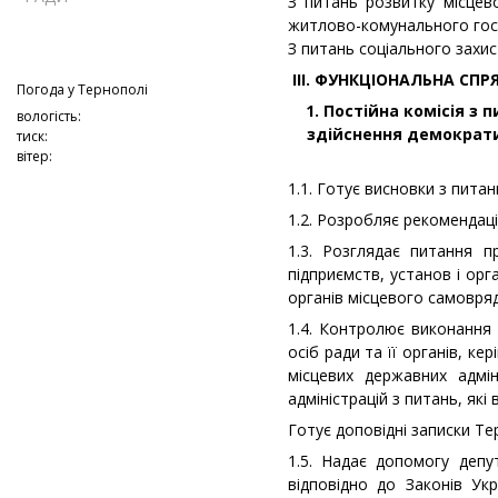
З питань розвитку місцев
житлово-комунального гос
З питань соціального захис
ІІІ. ФУНКЦІОНАЛЬНА СП
Погода у
Тернополі
1.
Постійна комісія з п
вологість:
здійснення демократи
тиск:
вітер:
1.1. Готує висновки з питан
1.2. Розробляє рекомендаці
1.3. Розглядає питання
підприємств, установ і орг
органів місцевого самовря
1.4. Контролює виконання 
осіб ради та її органів, ке
місцевих державних адмі
адміністрацій з питань, які
Готує доповідні записки Тер
1.5. Надає допомогу депут
відповідно до Законів Ук