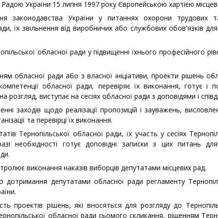
Радою України 15 липня 1997 року Європейською хартією місце
ня законодавства України у питаннях охорони трудових т
ади, їх звільнення від виробничих або службових обов'язків дл
опільської обласної ради у підвищенні їхнього професійного рів
ням обласної ради або з власної ініціативи, проекти рішень обл
компетенції обласної ради, перевіряє їх виконання, готує і п
 на розгляд, виступає на сесіях обласної ради з доповідями і спів
ленні заходів щодо реалізації пропозицій і зауважень, висловле
анізації та перевірці їх виконання.
татів Тернопільської обласної ради, їх участь у сесіях Терноп
 разі необхідності готує доповідні записки з цих питань дл
ди.
нтролює виконання наказів виборців депутатами місцевих рад.
до дотримання депутатами обласної ради регламенту Тернопіл
аїни.
ість проектів рішень, які вносяться для розгляду до Тернопіл
Тернопільської обласної ради сьомого скликання, рішенням Терн