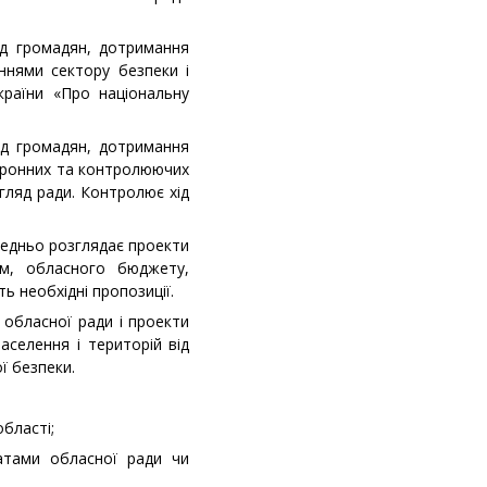
од громадян, дотримання
ннями сектору безпеки і
раїни «Про національну
од громадян, дотримання
хоронних та контролюючих
гляд ради. Контролює хід
редньо розглядає проекти
ам, обласного бюджету,
ь необхідні пропозиції.
 обласної ради і проекти
аселення і територій від
ї безпеки.
області;
татами обласної ради чи