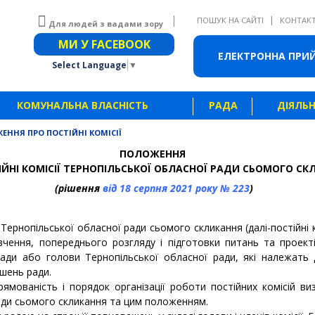
|
ПОШУК НА САЙТІ
КОНТАК
Для людей з вадами зору
Звичайна версія сайту
МИ У FACEBOOK
ЕЛЕКТРОННА ПРИ
Select Language
▼
КОМУНАЛЬНА ВЛАСНІСТЬ
РАДА
ДІЯЛЬН
ЕННЯ ПРО ПОСТІЙНІ КОМІСІЇ
ПОЛОЖЕННЯ
ІЙНІ КОМІСІЇ ТЕРНОПІЛЬСЬКОЇ ОБЛАСНОЇ РАДИ СЬОМОГО С
(рішення
від 18 серпня 2021 року № 223
)
и Тернопільської обласної ради сьомого скликання (далі-постійні 
ивчення, попереднього розгляду і підготовки питань та проек
ади або голови Тернопільської обласної ради, які належать д
шень ради.
рямованість і порядок організації роботи постійних комісій 
ади сьомого скликання та цим положенням.