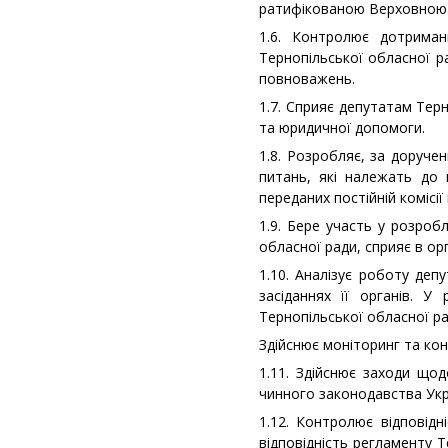
ратифікованою Верховною 
1.6. Контролює дотриман
Тернопільської обласної р
повноважень.
1.7. Сприяє депутатам Терн
та юридичної допомоги.
1.8. Розробляє, за доручен
питань, які належать до 
переданих постійній комісії
1.9. Бере участь у розроб
обласної ради, сприяє в орг
1.10. Аналізує роботу депу
засіданнях її органів. У
Тернопільської обласної ра
Здійснює моніторинг та ко
1.11. Здійснює заходи що
чинного законодавства Укр
1.12. Контролює відповідн
відповідність регламенту 