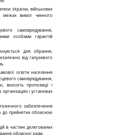
ня.
зпеки України, військових
 в межах вимог чинного
евого самоврядування,
овими особами гарантій
понуються для обрання,
езалежно від галузевого
ь.
равової освіти населення
місцевого самоврядування,
н, вносить пропозиції і
 організаціях і установах
технічного забезпечення
но до прийнятих обласною
ій в частині делегованих
ідання обласної ради.