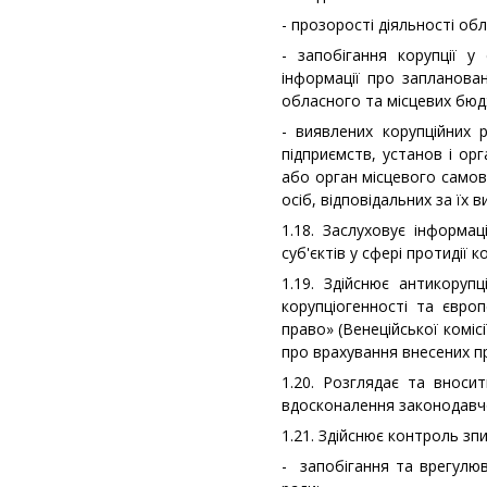
- прозорості діяльності обл
- запобігання корупції 
інформації про запланован
обласного та місцевих бюд
- виявлених корупційних р
підприємств, установ і орг
або орган місцевого самов
осіб, відповідальних за їх 
1.18. Заслуховує інформа
суб'єктів у сфері протидії к
1.19. Здійснює антикоруп
корупціогенності та євро
право» (Венеційської комісі
про врахування внесених п
1.20. Розглядає та вноси
вдосконалення законодавчо
1.21. Здійснює контроль зп
- запобігання та врегулю