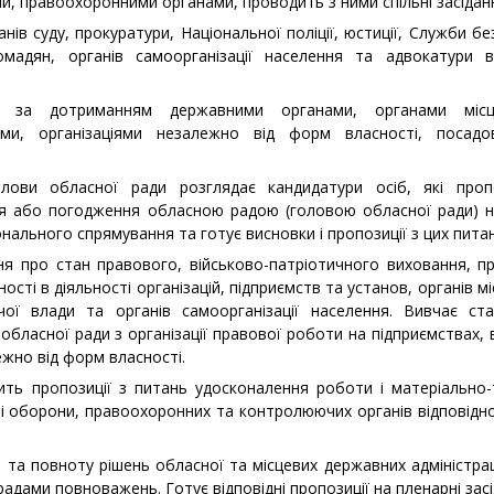
и, правоохоронними органами, проводить з ними спільні засідан
анів суду, прокуратури, Національної поліції, юстиції, Служби бе
громадян, органів самоорганізації населення та адвокатури
ль за дотриманням державними органами, органами місц
ами, організаціями незалежно від форм власності, посад
лови обласної ради розглядає кандидатури осіб, які про
я або погодження обласною радою (головою обласної ради) н
нального спрямування та готує висновки і пропозиції з цих питан
ння про стан правового, військово­-патріотичного виховання, п
ості в діяльності організацій, підприємств та установ, органів 
чої влади та органів самоорганізації населення. Вивчає ста
бласної ради з організації правової роботи на підприємствах, в
ежно від форм власності.
сить пропозиції з питань удосконалення роботи і матеріально-
и і оборони, правоохоронних та контролюючих органів відповід
ь та повноту рішень обласної та місцевих державних адміністрац
адами повноважень. Готує відповідні пропозиції на пленарні зас