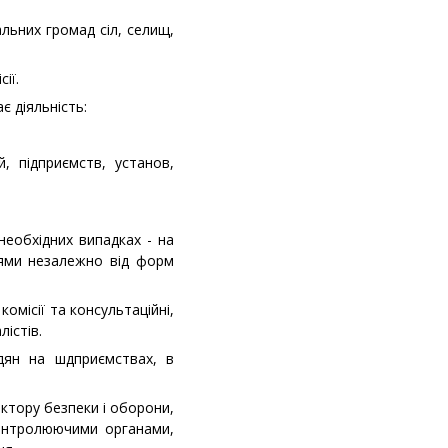
альних громад сіл, селищ,
ії.
є діяльність:
, підприємств, установ,
необхідних випадках - на
іями незалежно від форм
омісії та консультаційні,
лістів.
адян на шдприємствах, в
ектору безпеки і оборони,
контролюючими органами,