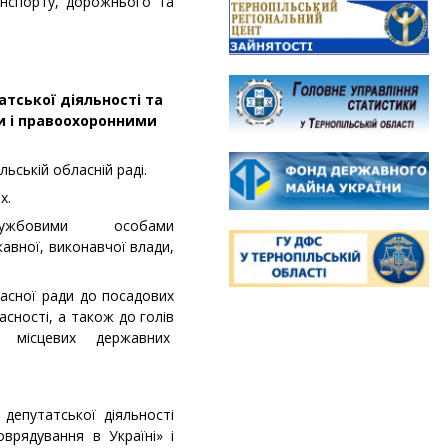
анспорту, дорожнього та
атської діяльності та
и і
правоохоронними
льській обласній раді.
х.
та службовими особами
жавної, виконавчої влади,
ласної ради до посадових
ласності, а також до голів
ілів місцевих державних
 депутатської діяльності
врядування в Україні» і