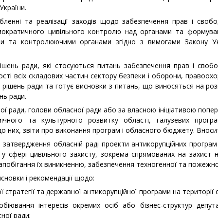
України.
обленні та реалізації заходів щодо забезпечення прав і своб
емократичного цивільного контролю над органами та формува
и та контролюючими органами згідно з вимогами Закону Ук
рішень ради, які стосуються питань забезпечення прав і своб
ності всіх складових частин сектору безпеки і оборони, правоо
и рішень ради та готує висновки з питань, що виносяться на роз
нь ради.
ної ради, голови обласної ради або за власною ініціативою попе
омічного та культурного розвитку області, галузевих прогр
до них, звіти про виконання програм і обласного бюджету. Вносит
а затвердження обласній раді проекти антикорупційних програм
 у сфері цивільного захисту, зокрема спрямованих на захист н
запобігання їх виникненню, забезпечення техногенної та пожежно
исновки і рекомендації щодо:
ї стратегії та державної антикорупційної програми на території 
біювання інтересів окремих осіб або бізнес­-структур депу
ної ради;