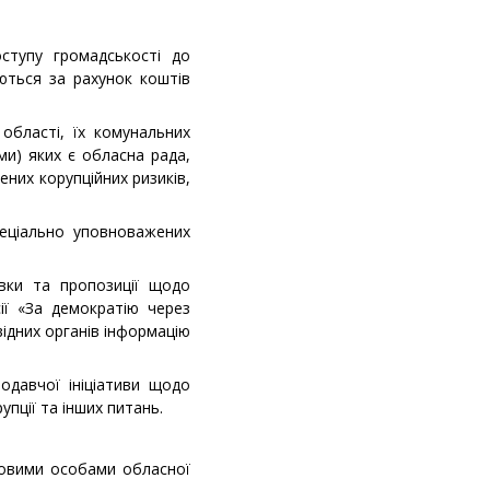
ступу громадськості до
юються за рахунок коштів
 області, їх комунальних
ами) яких є обласна рада,
них корупційних ризиків,
пеціально уповноважених
овки та пропозиції щодо
ії «За демократію через
відних органів інформацію
одавчої ініціативи щодо
пції та інших питань.
довими особами обласної