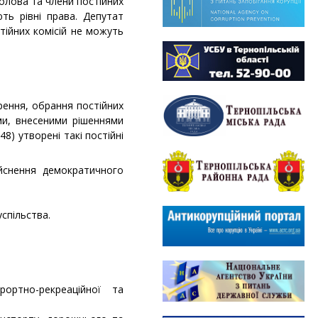
 Голова та члени постійних
ть рівні права. Депутат
стійних комісій не можуть
рення, обрання постійних
ами, внесеними рішеннями
8) утворені такі постійні
я:
ійснення демократичного
спільства.
рортно-рекреаційної та