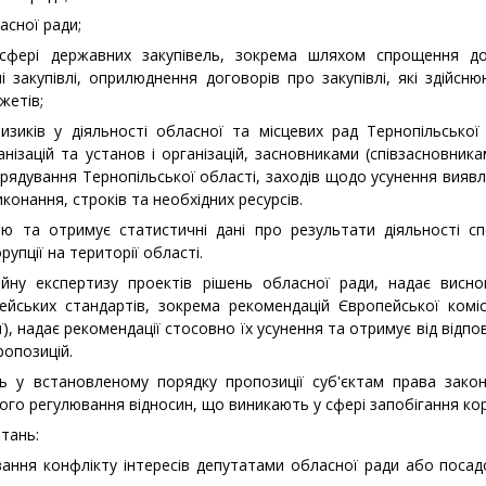
асної ради;
у сфері державних закупівель, зокрема шляхом спрощення до
і закупівлі, оприлюднення договорів про закупівлі, які здійсн
жетів;
изиків у діяльності обласної та місцевих рад Тернопільської
анізацій та установ і організацій, засновниками (співзасновник
рядування Тернопільської області, заходів щодо усунення виявле
виконання, строків та необхідних ресурсів.
цію та отримує статистичні дані про результати діяльності с
орупції на території області.
ційну експертизу проектів рішень обласної ради, надає висн
пейських стандартів, зокрема рекомендацій Європейської коміс
ї), надає рекомендації стосовно їх усунення та отримує від відпо
ропозицій.
ть у встановленому порядку пропозиції суб'єктам права закон
го регулювання відносин, що виникають у сфері запобігання кору
итань:
вання конфлікту інтересів депутатами обласної ради або поса