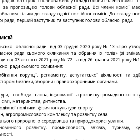
 радою на строк її повноважень у складі голови і членів комісії.
 за пропозицією голови обласної ради. Всі члени комісії маю
раним тільки до складу однієї постійної комісії. До складу по
ї ради, перший заступник та заступник голови обласної ради.
ОМІСІЙ
льської обласної ради від 03 грудня 2020 року № 13 «Про утво
ласної ради сьомого скликання та обрання їх голів» (зі змін
ди від 03 лютого 2021 року № 72 та від 26 травня 2021 року №14
льської обласної ради сьомого скликанн
обігання корупції, регламенту, депутатської діяльності та зд
ктором безпеки,оборони і правоохоронними органами.
тури, свободи слова, інформації та розвитку громадянського су
 сім'ї, материнства, дитинства.
одіжної політики, фізичної культури спорту.
ин, агропромислового комплексу та розвитку села.
шнього природного середовища та природокористування.
омічного розвитку, промисловості, зв'язку, туризму, ку
ності.