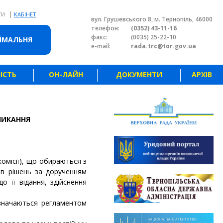
|
ТИ
КАБІНЕТ
вул. Грушевського 8, м. Тернопіль, 46000
телефон:
(0352) 43-11-16
факс:
(0035) 25-22-10
ЙМАЛЬНЯ
e-mail:
rada.trc@tor.gov.ua
ІСТЬ
ОН-ЛАЙН
ДОКУМЕНТИ
АРХІВ
КЛИКАННЯ
комісії), що обираються з
тів рішень за дорученням
о її відання, здійснення
визначаються регламентом