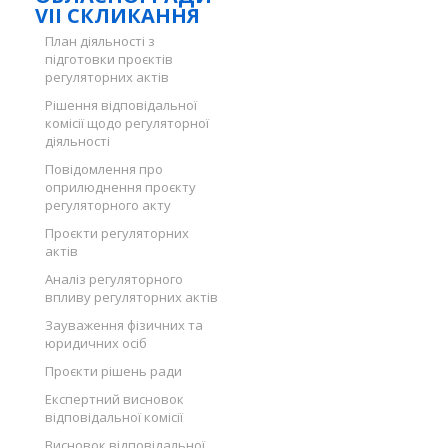
VII СКЛИКАННЯ
План діяльності з
підготовки проєктів
регуляторних актів
Рішення відповідальної
комісії щодо регуляторної
діяльності
Повідомлення про
оприлюднення проєкту
регуляторного акту
Проєкти регуляторних
актів
Аналіз регуляторного
впливу регуляторних актів
Зауваження фізичних та
юридичних осіб
Проєкти рішень ради
Експертний висновок
відповідальної комісії
Висновок відповідальної