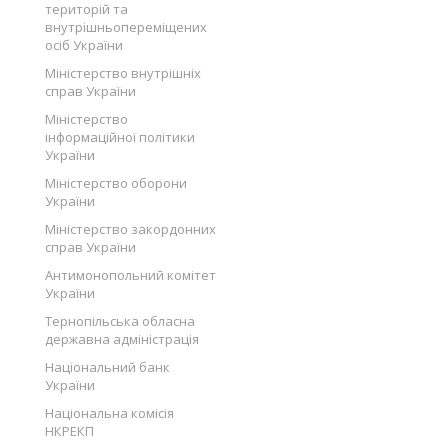
територій та
внутрішньопереміщених
осіб України
Міністерство внутрішніх
справ України
Міністерство
інформаційної політики
України
Міністерство оборони
України
Міністерство закордонних
справ України
Антимонопольний комітет
України
Тернопільська обласна
державна адміністрація
Національний банк
України
Національна комісія
НКРЕКП