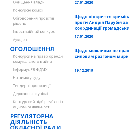
Очищення влади
27.01.2020
Конкурсні комісії
Щодо відкриття кримін
Обговорення проєктів
проти Андрія Парубія за
рішень
координації громадськ
Інвестиційний конкурс
створення масових безла
17.01.2020
Аукціон
території міста Одеса"
ОГОЛОШЕННЯ
Щодо можливих не право
Конкурси на право оренди
силовим розгоном мирно
комунального майна
Інформує РВ ФДМУ
19.12.2019
На вимогу суду
Тендерні пропозиції
Державні закупівлі
Конкурсний відбір суб’єктів
оціночної діяльності
РЕГУЛЯТОРНА
ДІЯЛЬНІСТЬ
ОБЛАСНОЇ РАДИ