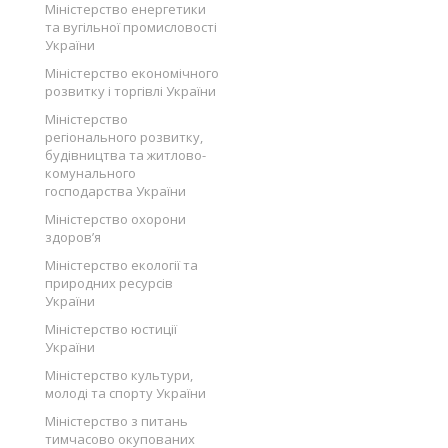
Міністерство енергетики
та вугільної промисловості
України
Міністерство економічного
розвитку і торгівлі України
Міністерство
регіонального розвитку,
будівництва та житлово-
комунального
господарства України
Міністерство охорони
здоров’я
Міністерство екології та
природних ресурсів
України
Міністерство юстиції
України
Міністерство культури,
молоді та спорту України
Міністерство з питань
тимчасово окупованих