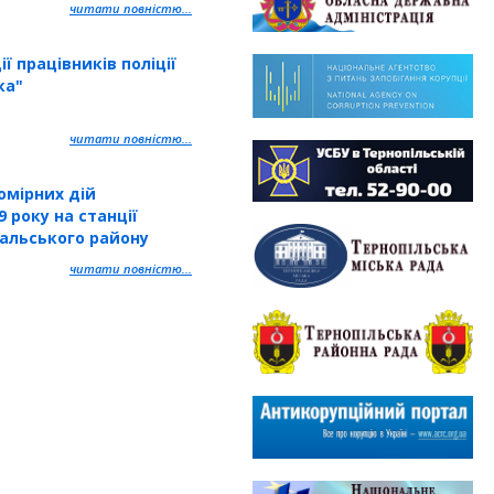
читати повністю...
ї працівників поліції
ка"
читати повністю...
омірних дій
9 року на станції
кальського району
читати повністю...