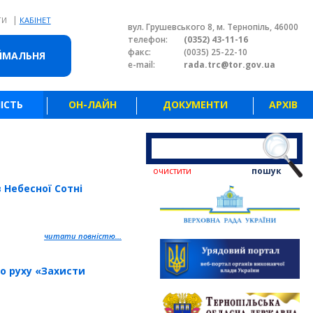
|
ТИ
КАБІНЕТ
вул. Грушевського 8, м. Тернопіль, 46000
телефон:
(0352) 43-11-16
факс:
(0035) 25-22-10
ЙМАЛЬНЯ
e-mail:
rada.trc@tor.gov.ua
ІСТЬ
ОН-ЛАЙН
ДОКУМЕНТИ
АРХІВ
очистити
пошук
 Небесної Сотні
читати повністю...
о руху «Захисти