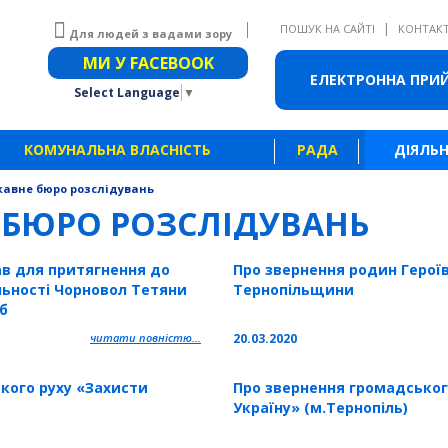
|
ПОШУК НА САЙТІ
КОНТАК
Для людей з вадами зору
Звичайна версія сайту
МИ У FACEBOOK
ЕЛЕКТРОННА ПРИ
Select Language
▼
КОМУНАЛЬНА ВЛАСНІСТЬ
РАДА
ДІЯЛЬН
авне бюро розслідувань
 БЮРО РОЗСЛІДУВАНЬ
ав для притягнення до
Про звернення родин Героїв
льності Чорновол Тетяни
Тернопільщини
б
читати повністю...
20.03.2020
кого руху «Захисти
Про звернення громадськог
Україну» (м.Тернопіль)