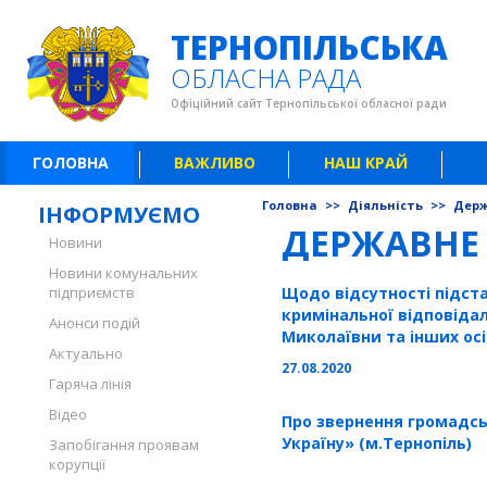
ТЕРНОПІЛЬСЬКА
ОБЛАСНА РАДА
Офіційний сайт Тернопільської обласної ради
ГОЛОВНА
ВАЖЛИВО
НАШ КРАЙ
Головна
>>
Діяльність
>>
Держ
ІНФОРМУЄМО
ДЕРЖАВНЕ
Новини
Новини комунальних
підприємств
Щодо відсутності підст
кримінальної відповіда
Анонси подій
Миколаївни та інших осі
Актуально
27.08.2020
Гаряча лінія
Відео
Про звернення громадсь
Україну» (м.Тернопіль)
Запобігання проявам
корупції