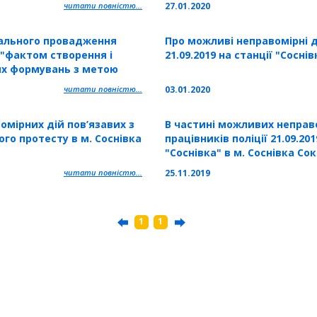
читати повністю...
27.01.2020
ального провадження
Про можливі неправомірні ді
 "фактом створення і
21.09.2019 на станції "Соснів
их формувань з метою
дів 2.05.2014 року на
читати повністю...
03.01.2020
мірних дій пов’язавих з
В частині можливих неправ
го протесту в м. Соснівка
працівників поліції 21.09.201
"Соснівка" в м. Соснівка Со
Львівської області
читати повністю...
25.11.2019
1
1