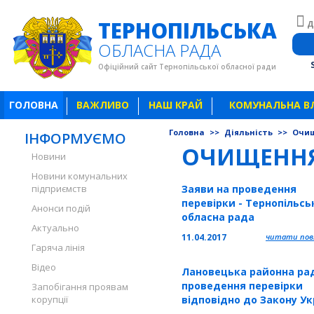
ТЕРНОПІЛЬСЬКА
Д
ОБЛАСНА РАДА
Офіційний сайт Тернопільської обласної ради
ГОЛОВНА
ВАЖЛИВО
НАШ КРАЙ
КОМУНАЛЬНА В
Головна
>>
Діяльність
>>
Очи
ІНФОРМУЄМО
ОЧИЩЕННЯ
Новини
Новини комунальних
підприємств
Заяви на проведення
перевірки - Тернопільсь
Анонси подій
обласна рада
Актуально
11.04.2017
читати повн
Гаряча лінія
Відео
Лановецька районна рад
проведення перевірки
Запобігання проявам
корупції
відповідно до Закону Ук
"Про очищення влади"