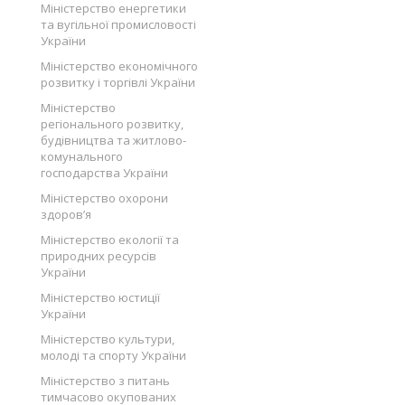
Міністерство енергетики
та вугільної промисловості
України
Міністерство економічного
розвитку і торгівлі України
Міністерство
регіонального розвитку,
будівництва та житлово-
комунального
господарства України
Міністерство охорони
здоров’я
Міністерство екології та
природних ресурсів
України
Міністерство юстиції
України
Міністерство культури,
молоді та спорту України
Міністерство з питань
тимчасово окупованих