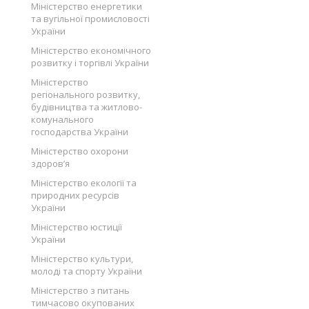
Міністерство енергетики
та вугільної промисловості
України
Міністерство економічного
розвитку і торгівлі України
Міністерство
регіонального розвитку,
будівництва та житлово-
комунального
господарства України
Міністерство охорони
здоров’я
Міністерство екології та
природних ресурсів
України
Міністерство юстиції
України
Міністерство культури,
молоді та спорту України
Міністерство з питань
тимчасово окупованих