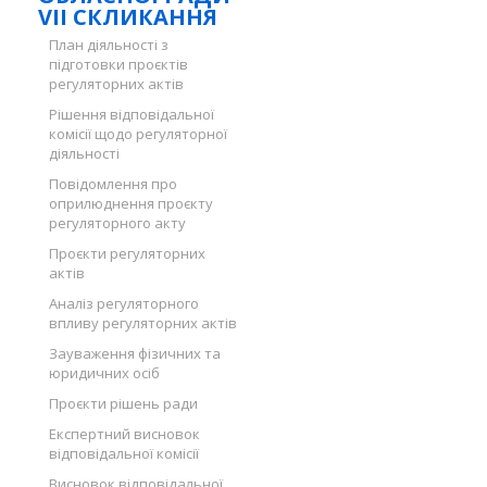
VII СКЛИКАННЯ
План діяльності з
підготовки проєктів
регуляторних актів
Рішення відповідальної
комісії щодо регуляторної
діяльності
Повідомлення про
оприлюднення проєкту
регуляторного акту
Проєкти регуляторних
актів
Аналіз регуляторного
впливу регуляторних актів
Зауваження фізичних та
юридичних осіб
Проєкти рішень ради
Експертний висновок
відповідальної комісії
Висновок відповідальної