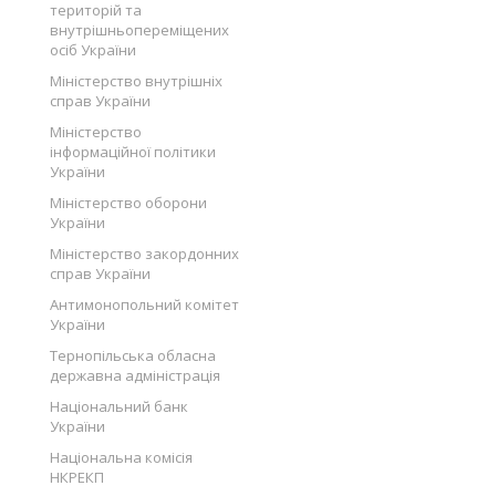
територій та
внутрішньопереміщених
осіб України
Міністерство внутрішніх
справ України
Міністерство
інформаційної політики
України
Міністерство оборони
України
Міністерство закордонних
справ України
Антимонопольний комітет
України
Тернопільська обласна
державна адміністрація
Національний банк
України
Національна комісія
НКРЕКП