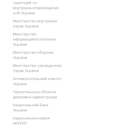
територій та
внутрішньопереміщених
осіб України
Міністерство внутрішніх
справ України
Міністерство
інформаційної політики
України
Міністерство оборони
України
Міністерство закордонних
справ України
Антимонопольний комітет
України
Тернопільська обласна
державна адміністрація
Національний банк
України
Національна комісія
НКРЕКП