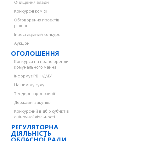
Очищення влади
Конкурсні комісії
Обговорення проєктів
рішень
Інвестиційний конкурс
Аукціон
ОГОЛОШЕННЯ
Конкурси на право оренди
комунального майна
Інформує РВ ФДМУ
На вимогу суду
Тендерні пропозиції
Державні закупівлі
Конкурсний відбір суб’єктів
оціночної діяльності
РЕГУЛЯТОРНА
ДІЯЛЬНІСТЬ
ОБЛАСНОЇ РАДИ