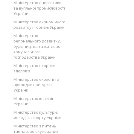
Міністерство енергетики
та вугільної промисловості
України
Міністерство економічного
розвитку і торгівлі України
Міністерство
регіонального розвитку,
будівництва та житлово-
комунального
господарства України
Міністерство охорони
здоров’я
Міністерство екології та
природних ресурсів
України
Міністерство юстиції
України
Міністерство культури,
молоді та спорту України
Міністерство з питань
тимчасово окупованих