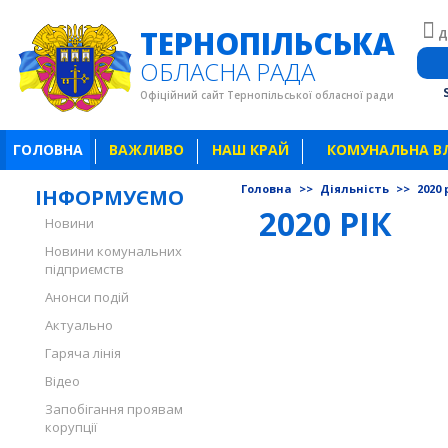
ТЕРНОПІЛЬСЬКА
Д
ОБЛАСНА РАДА
Офіційний сайт Тернопільської обласної ради
ГОЛОВНА
ВАЖЛИВО
НАШ КРАЙ
КОМУНАЛЬНА В
Головна
>>
Діяльність
>>
2020 
ІНФОРМУЄМО
2020 РІК
Новини
Новини комунальних
підприємств
Анонси подій
Актуально
Гаряча лінія
Відео
Запобігання проявам
корупції