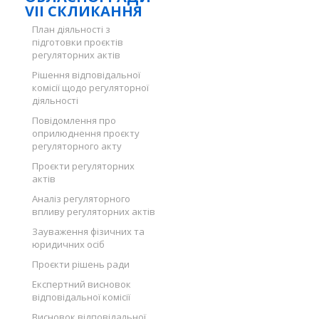
VII СКЛИКАННЯ
План діяльності з
підготовки проєктів
регуляторних актів
Рішення відповідальної
комісії щодо регуляторної
діяльності
Повідомлення про
оприлюднення проєкту
регуляторного акту
Проєкти регуляторних
актів
Аналіз регуляторного
впливу регуляторних актів
Зауваження фізичних та
юридичних осіб
Проєкти рішень ради
Експертний висновок
відповідальної комісії
Висновок відповідальної