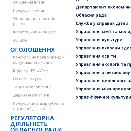
Очищення влади
Департамент економічно
Конкурсні комісії
Обласна рада
Обговорення проєктів
Служба у справах дітей
рішень
Управління сім’ї та моло
Інвестиційний конкурс
Управління культури
Аукціон
Управління охорони здо
ОГОЛОШЕННЯ
Управління освіти
Конкурси на право оренди
комунального майна
Управління екології та 
Інформує РВ ФДМУ
Управління з питань вну
На вимогу суду
Управління цивільного 
Тендерні пропозиції
Управління міжнародног
Державні закупівлі
Управ фізичної культури
Конкурсний відбір суб’єктів
оціночної діяльності
РЕГУЛЯТОРНА
ДІЯЛЬНІСТЬ
ОБЛАСНОЇ РАДИ