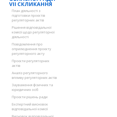
VII СКЛИКАННЯ
План діяльності з
підготовки проєктів
регуляторних актів
Рішення відповідальної
комісії щодо регуляторної
діяльності
Повідомлення про
оприлюднення проєкту
регуляторного акту
Проєкти регуляторних
актів
Аналіз регуляторного
впливу регуляторних актів
Зауваження фізичних та
юридичних осіб
Проєкти рішень ради
Експертний висновок
відповідальної комісії
Висновок відповідальної