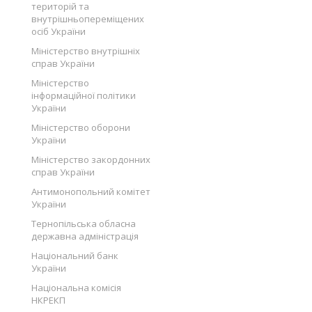
територій та
внутрішньопереміщених
осіб України
Міністерство внутрішніх
справ України
Міністерство
інформаційної політики
України
Міністерство оборони
України
Міністерство закордонних
справ України
Антимонопольний комітет
України
Тернопільська обласна
державна адміністрація
Національний банк
України
Національна комісія
НКРЕКП