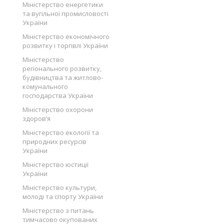
Міністерство енергетики
та вугільної промисловості
України
Міністерство економічного
розвитку і торгівлі України
Міністерство
регіонального розвитку,
будівництва та житлово-
комунального
господарства України
Міністерство охорони
здоров’я
Міністерство екології та
природних ресурсів
України
Міністерство юстиції
України
Міністерство культури,
молоді та спорту України
Міністерство з питань
тимчасово окупованих