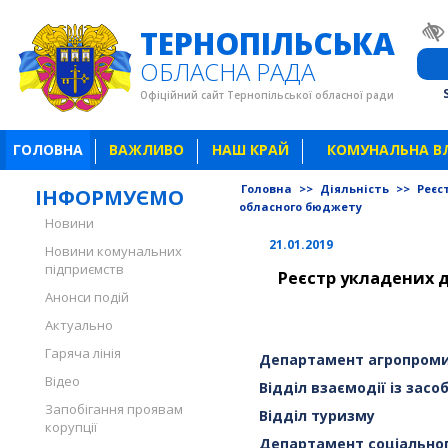
ТЕРНОПІЛЬСЬКА
ОБЛАСНА РАДА
Офіційний сайт Тернопільської обласної ради
ГОЛОВНА
ВАЖЛИВО
НАШ КРАЙ
КОМУНАЛЬНА В
Головна
>>
Діяльність
>>
Реєс
ІНФОРМУЄМО
обласного бюджету
Новини
21.01.2019
Новини комунальних
підприємств
Реєстр укладених до
Анонси подій
Актуально
Гаряча лінія
Департамент агропроми
Відео
Відділ взаємодії із зас
Запобігання проявам
Відділ туризму
корупції
Департамент соціальног