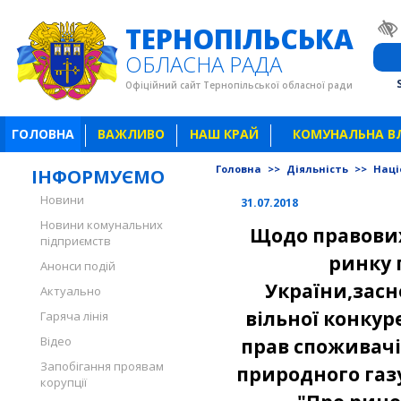
ТЕРНОПІЛЬСЬКА
ОБЛАСНА РАДА
Офіційний сайт Тернопільської обласної ради
ГОЛОВНА
ВАЖЛИВО
НАШ КРАЙ
КОМУНАЛЬНА В
Головна
>>
Діяльність
>>
Наці
ІНФОРМУЄМО
Новини
31.07.2018
Новини комунальних
Щодо правових
підприємств
ринку 
Анонси подій
України,зас
Актуально
вільної конкур
Гаряча лінія
Відео
прав споживачі
Запобігання проявам
природного газ
корупції