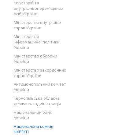
територій та
внутрішньопереміщених
осіб України
Міністерство внутрішніх
справ України
Міністерство
інформаційної політики
України
Міністерство оборони
України
Міністерство закордонних
справ України
Антимонопольний комітет
України
Тернопільська обласна
державна адміністрація
Національний банк
України
Національна комісія
НКРЕКП