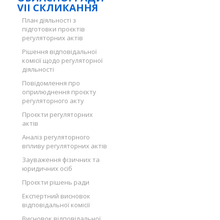
VII СКЛИКАННЯ
План діяльності з
підготовки проєктів
регуляторних актів
Рішення відповідальної
комісії щодо регуляторної
діяльності
Повідомлення про
оприлюднення проєкту
регуляторного акту
Проєкти регуляторних
актів
Аналіз регуляторного
впливу регуляторних актів
Зауваження фізичних та
юридичних осіб
Проєкти рішень ради
Експертний висновок
відповідальної комісії
Висновок відповідальної