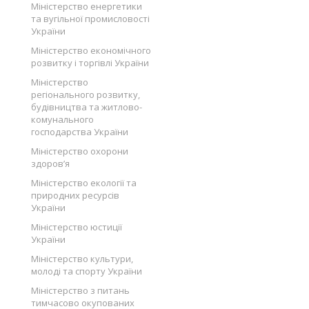
Міністерство енергетики
та вугільної промисловості
України
Міністерство економічного
розвитку і торгівлі України
Міністерство
регіонального розвитку,
будівництва та житлово-
комунального
господарства України
Міністерство охорони
здоров’я
Міністерство екології та
природних ресурсів
України
Міністерство юстиції
України
Міністерство культури,
молоді та спорту України
Міністерство з питань
тимчасово окупованих