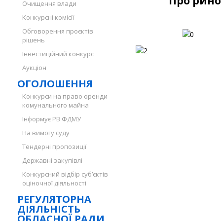
"Про рино
Очищення влади
Конкурсні комісії
Обговорення проєктів
рішень
Інвестиційний конкурс
Аукціон
ОГОЛОШЕННЯ
Конкурси на право оренди
комунального майна
Інформує РВ ФДМУ
На вимогу суду
Тендерні пропозиції
Державні закупівлі
Конкурсний відбір суб’єктів
оціночної діяльності
РЕГУЛЯТОРНА
ДІЯЛЬНІСТЬ
ОБЛАСНОЇ РАДИ