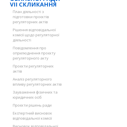
VII СКЛИКАННЯ
План діяльності з
підготовки проєктів
регуляторних актів
Рішення відповідальної
комісії щодо регуляторної
діяльності
Повідомлення про
оприлюднення проєкту
регуляторного акту
Проєкти регуляторних
актів
Аналіз регуляторного
впливу регуляторних актів
Зауваження фізичних та
юридичних осіб
Проєкти рішень ради
Експертний висновок
відповідальної комісії
Висновок відповідальної