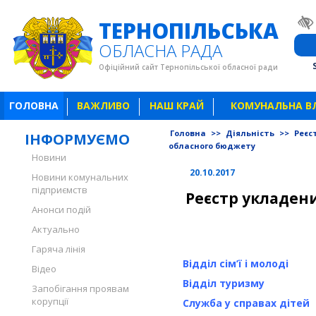
ТЕРНОПІЛЬСЬКА
ОБЛАСНА РАДА
Офіційний сайт Тернопільської обласної ради
ГОЛОВНА
ВАЖЛИВО
НАШ КРАЙ
КОМУНАЛЬНА В
Головна
>>
Діяльність
>>
Реєс
ІНФОРМУЄМО
обласного бюджету
Новини
20.10.2017
Новини комунальних
підприємств
Реєстр укладених
Анонси подій
Актуально
Гаряча лінія
Відділ сім’ї і молоді
Відео
Відділ туризму
Запобігання проявам
корупції
Служба у справах дітей