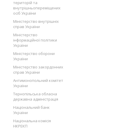
територій та
внутрішньопереміщених
осіб України
Міністерство внутрішніх
справ України
Міністерство
інформаційної політики
України
Міністерство оборони
України
Міністерство закордонних
справ України
Антимонопольний комітет
України
Тернопільська обласна
державна адміністрація
Національний банк
України
Національна комісія
НКРЕКП