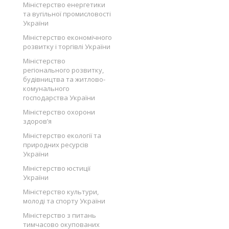
Міністерство енергетики
та вугільної промисловості
України
Міністерство економічного
розвитку і торгівлі України
Міністерство
регіонального розвитку,
будівництва та житлово-
комунального
господарства України
Міністерство охорони
здоров’я
Міністерство екології та
природних ресурсів
України
Міністерство юстиції
України
Міністерство культури,
молоді та спорту України
Міністерство з питань
тимчасово окупованих