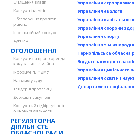
Очищення влади
Управління агропромис
Конкурсні комісії
Управління екології
Обговорення проєктів
Управління капітальног
рішень
Управління охорони здо
Інвестиційний конкурс
Управління спорту
Аукціон
Управління з міжнародн
ОГОЛОШЕННЯ
Тернопільська обласна 
Конкурси на право оренди
Відділ взаємодії із зас
комунального майна
Управління цивільного 
Інформує РВ ФДМУ
Управління освіти і наук
На вимогу суду
Департамент соціальног
Тендерні пропозиції
Державні закупівлі
Конкурсний відбір суб’єктів
оціночної діяльності
РЕГУЛЯТОРНА
ДІЯЛЬНІСТЬ
ОБЛАСНОЇ РАДИ