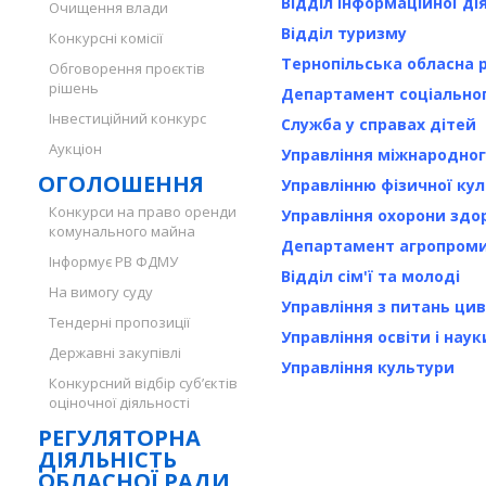
Відділ інформаційної ді
Очищення влади
Відділ туризму
Конкурсні комісії
Тернопільська обласна 
Обговорення проєктів
рішень
Департамент соціальног
Інвестиційний конкурс
Служба у справах дітей
Аукціон
Управління міжнародног
ОГОЛОШЕННЯ
Управлінню фізичної кул
Конкурси на право оренди
Управління охорони здо
комунального майна
Департамент агропроми
Інформує РВ ФДМУ
Відділ сім'ї та молоді
На вимогу суду
Управління з питань цив
Тендерні пропозиції
Управління освіти і наук
Державні закупівлі
Управління культури
Конкурсний відбір суб’єктів
оціночної діяльності
РЕГУЛЯТОРНА
ДІЯЛЬНІСТЬ
ОБЛАСНОЇ РАДИ