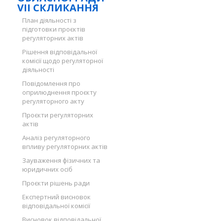
VII СКЛИКАННЯ
План діяльності з
підготовки проєктів
регуляторних актів
Рішення відповідальної
комісії щодо регуляторної
діяльності
Повідомлення про
оприлюднення проєкту
регуляторного акту
Проєкти регуляторних
актів
Аналіз регуляторного
впливу регуляторних актів
Зауваження фізичних та
юридичних осіб
Проєкти рішень ради
Експертний висновок
відповідальної комісії
Висновок відповідальної