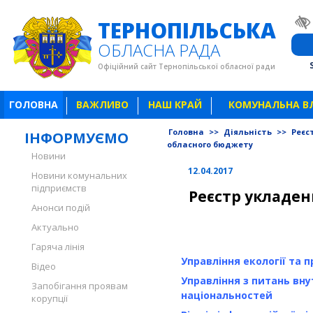
ТЕРНОПІЛЬСЬКА
ОБЛАСНА РАДА
Офіційний сайт Тернопільської обласної ради
ГОЛОВНА
ВАЖЛИВО
НАШ КРАЙ
КОМУНАЛЬНА В
Головна
>>
Діяльність
>>
Реєс
ІНФОРМУЄМО
обласного бюджету
Новини
12.04.2017
Новини комунальних
підприємств
Реєстр укладени
Анонси подій
Актуально
Гаряча лінія
Управління екології та 
Відео
Управління з питань внут
Запобігання проявам
національностей
корупції