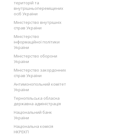
територій та
внутрішньопереміщених
осіб України
Міністерство внутрішніх
справ України
Міністерство
інформаційної політики
України
Міністерство оборони
України
Міністерство закордонних
справ України
Антимонопольний комітет
України
Тернопільська обласна
державна адміністрація
Національний банк
України
Національна комісія
НКРЕКП