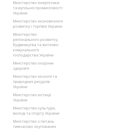
Міністерство енергетики
та вугільної промисловості
України
Міністерство економічного
розвитку і торгівлі України
Міністерство
регіонального розвитку,
будівництва та житлово-
комунального
господарства України
Міністерство охорони
здоров’я
Міністерство екології та
природних ресурсів
України
Міністерство юстиції
України
Міністерство культури,
молоді та спорту України
Міністерство з питань
тимчасово окупованих