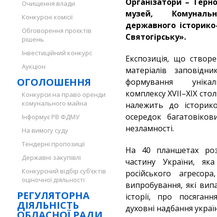
Організатори – Терн
Очищення влади
музей, Комуналь
Конкурсні комісії
державного історико-
Обговорення проєктів
Святогірську».
рішень
Інвестиційний конкурс
Експозиція, що створ
Аукціон
матеріалів заповідни
ОГОЛОШЕННЯ
формування унікаль
комплексу XVII–XIX стол
Конкурси на право оренди
комунального майна
належить до історико
осередок багатовіков
Інформує РВ ФДМУ
незламності.
На вимогу суду
Тендерні пропозиції
На 40 планшетах роз
Державні закупівлі
частину України, як
Конкурсний відбір суб’єктів
російського агресор
оціночної діяльності
випробування, які вип
РЕГУЛЯТОРНА
історії, про посяган
ДІЯЛЬНІСТЬ
духовні надбання украї
ОБЛАСНОЇ РАДИ