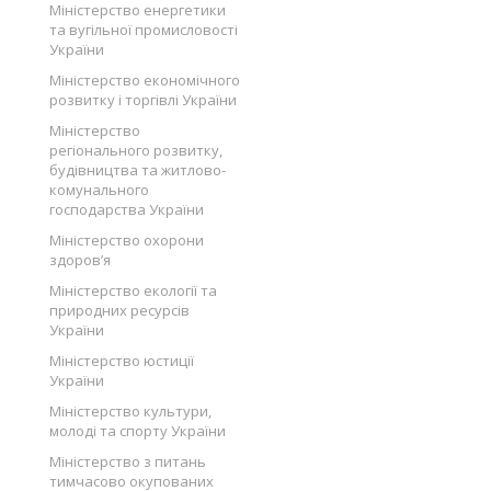
Міністерство енергетики
та вугільної промисловості
України
Міністерство економічного
розвитку і торгівлі України
Міністерство
регіонального розвитку,
будівництва та житлово-
комунального
господарства України
Міністерство охорони
здоров’я
Міністерство екології та
природних ресурсів
України
Міністерство юстиції
України
Міністерство культури,
молоді та спорту України
Міністерство з питань
тимчасово окупованих