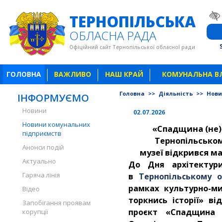
ТЕРНОПІЛЬСЬКА
ОБЛАСНА РАДА
Офіційний сайт Тернопільської обласної ради
ГОЛОВНА
ВАЖЛИВО
НАШ КРАЙ
КОМУНАЛЬНА В
Головна
>>
Діяльність
>>
Нови
ІНФОРМУЄМО
Новини
02.07.2026
Новини комунальних
«Спадщина (не)
підприємств
Тернопільсько
Анонси подій
музеї відкрився м
Актуально
До Дня архітектури
Гаряча лінія
в
Тернопільському 
рамках культурно-ми
Відео
торкнись історії» в
Запобігання проявам
проєкт «Спадщина 
корупції