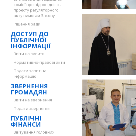
комісії про відповідність
проєкту регуляторного
акту вимогам Закону
Рішення ради
ДОСТУП ДО
ПУБЛІЧНОЇ
ІНФОРМАЦІЇ
Звіти на запити
Нормативно-правові акти
Подати запит на
інформацію
ЗВЕРНЕННЯ
ГРОМАДЯН
Звіти на звернення
Подати звернення
ПУБЛІЧНІ
ФІНАНСИ
Звітування головних