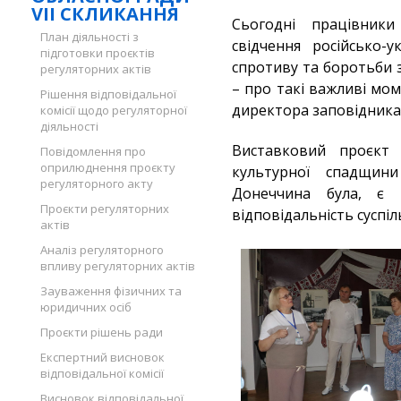
VII СКЛИКАННЯ
Сьогодні працівник
План діяльності з
свідчення російсько-у
підготовки проєктів
спротиву та боротьби з
регуляторних актів
– про такі важливі мом
Рішення відповідальної
директора заповідника 
комісії щодо регуляторної
діяльності
Виставковий проєкт 
Повідомлення про
оприлюднення проєкту
культурної спадщин
регуляторного акту
Донеччина була, є 
Проєкти регуляторних
відповідальність суспіль
актів
Аналіз регуляторного
впливу регуляторних актів
Зауваження фізичних та
юридичних осіб
Проєкти рішень ради
Експертний висновок
відповідальної комісії
Висновок відповідальної