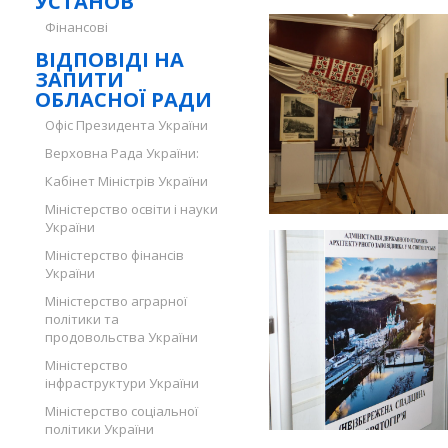
УСТАНОВ
Фінансові
ВІДПОВІДІ НА
ЗАПИТИ
ОБЛАСНОЇ РАДИ
Офіс Президента України
Верховна Рада України:
Кабінет Міністрів України
Міністерство освіти і науки
України
Міністерство фінансів
України
Міністерство аграрної
політики та
продовольства України
Міністерство
інфраструктури України
Міністерство соціальної
політики України