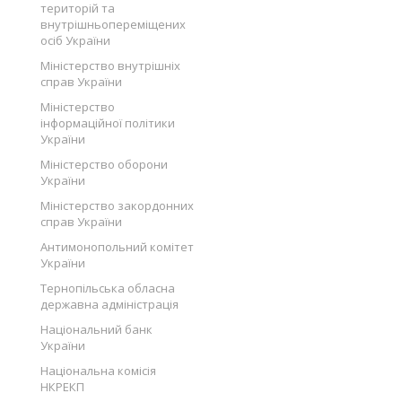
територій та
внутрішньопереміщених
осіб України
Міністерство внутрішніх
справ України
Міністерство
інформаційної політики
України
Міністерство оборони
України
Міністерство закордонних
справ України
Антимонопольний комітет
України
Тернопільська обласна
державна адміністрація
Національний банк
України
Національна комісія
НКРЕКП