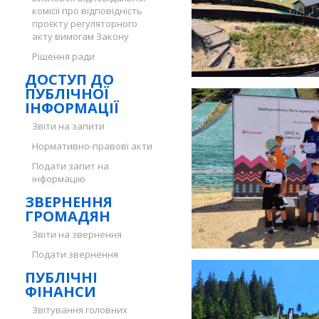
комісії про відповідність
проєкту регуляторного
акту вимогам Закону
Рішення ради
ДОСТУП ДО
ПУБЛІЧНОЇ
ІНФОРМАЦІЇ
Звіти на запити
Нормативно-правові акти
Подати запит на
інформацію
ЗВЕРНЕННЯ
ГРОМАДЯН
Звіти на звернення
Подати звернення
ПУБЛІЧНІ
ФІНАНСИ
Звітування головних