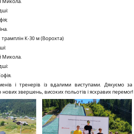
й Микола.
дші:
фія;
іна.
 трамплін К-30 м (Ворохта)
ші:
й Микола.
дші:
офія.
енів і тренерів із вдалими виступами. Дякуємо за
 нових звершень, високих польотів і яскравих перемог!