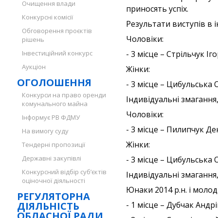
Очищення влади
приносять успіх.
Конкурсні комісії
Результати виступів в і
Обговорення проєктів
Чоловіки:
рішень
Інвестиційний конкурс
- 3 місце – Стрільчук Іго
Аукціон
Жінки:
ОГОЛОШЕННЯ
- 3 місце – Цибульська 
Конкурси на право оренди
Індивідуальні змагання,
комунального майна
Чоловіки:
Інформує РВ ФДМУ
- 3 місце – Пилипчук Де
На вимогу суду
Жінки:
Тендерні пропозиції
Державні закупівлі
- 3 місце – Цибульська 
Конкурсний відбір суб’єктів
Індивідуальні змагання
оціночної діяльності
Юнаки 2014 р.н. і молод
РЕГУЛЯТОРНА
ДІЯЛЬНІСТЬ
- 1 місце – Дубчак Андрі
ОБЛАСНОЇ РАДИ