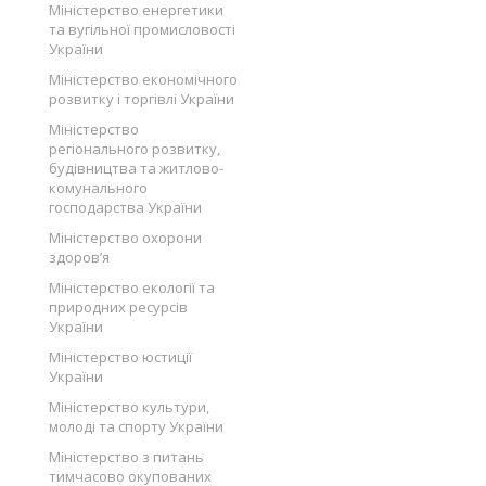
Міністерство енергетики
та вугільної промисловості
України
Міністерство економічного
розвитку і торгівлі України
Міністерство
регіонального розвитку,
будівництва та житлово-
комунального
господарства України
Міністерство охорони
здоров’я
Міністерство екології та
природних ресурсів
України
Міністерство юстиції
України
Міністерство культури,
молоді та спорту України
Міністерство з питань
тимчасово окупованих