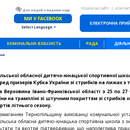
|
ПОШУК НА САЙТІ
КОНТАК
Для людей з вадами зору
Звичайна версія сайту
МИ У FACEBOOK
ЕЛЕКТРОННА ПРИ
Select Language
▼
КОМУНАЛЬНА ВЛАСНІСТЬ
РАДА
ДІЯЛЬН
ини
льської обласної дитячо-юнацької спортивної шко
еред призерів Кубка України зі стрибків на лижах з
 Верховина Івано-Франківської області з 25 по 27
їни на трампліні зі штучним покриттям зі стрибків 
ртів літнього сезону.
 змаганнях Тернопільщину вихованці комунальної уст
ільська обласна дитячо-юнацька спортивна школа з зи
ьтати та вкотре підтвердивши, що наполеглива праця 