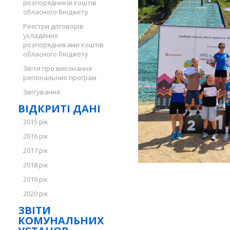
розпорядників коштів
обласного бюджету
Реєстри договорів
укладених
розпорядниками коштів
обласного бюджету
Звіти про виконання
регіональних програм
Звітування
ВІДКРИТІ ДАНІ
2015 рік
2016 рік
2017 рік
2018 рік
2019 рік
2020 рік
ЗВІТИ
КОМУНАЛЬНИХ