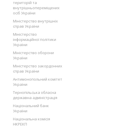
територій та
внутрішньопереміщених
осіб України
Міністерство внутрішніх
справ України
Міністерство
інформаційної політики
України
Міністерство оборони
України
Міністерство закордонних
справ України
Антимонопольний комітет
України
Тернопільська обласна
державна адміністрація
Національний банк
України
Національна комісія
НКРЕКП