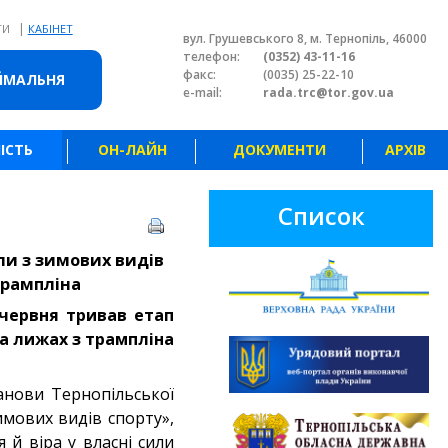
|
ТИ
КАБІНЕТ
вул. Грушевського 8, м. Тернопіль, 46000
телефон:
(0352) 43-11-16
факс:
(0035) 25-22-10
ЙМАЛЬНЯ
e-mail:
rada.trc@tor.gov.ua
ІСТЬ
ОН-ЛАЙН
ДОКУМЕНТИ
АРХІВ
Список
ли з зимових видів
 трампліна
 червня тривав етап
на лижах з трампліна
анови Тернопільської
мових видів спорту»,
й віра у власні сили