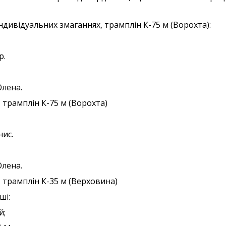
ндивідуальних змаганнях, трамплін К-75 м (Ворохта):
р.
Олена.
 трамплін К-75 м (Ворохта)
нис.
Олена.
, трамплін К-35 м (Верховина)
ші:
й;