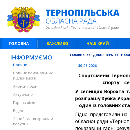
ТЕРНОПІЛЬСЬКА
ОБЛАСНА РАДА
Офіційний сайт Тернопільської обласної ради
ГОЛОВНА
ВАЖЛИВО
НАШ КРАЙ
Головна
>>
Діяльність
>>
Нов
ІНФОРМУЄМО
Новини
30.06.2026
Новини комунальних
Спортсмени Тернопі
підприємств
спорту – с
Анонси подій
У селищах Ворохта та
Актуально
розіграшу Кубка Укра
Гаряча лінія
– один із головних ста
Відео
Гідно представили на
Запобігання проявам
обласної ради «Терноп
корупції
показавши гарні резул