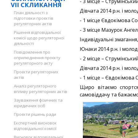
- 3 місце – Струмінськи
VII СКЛИКАННЯ
Дівчата 2014 р.н. і моло
План діяльності з
підготовки проєктів
- 1 місце Євдокімова Со
регуляторних актів
- 3 місце Мазурок Ангел
Рішення відповідальної
комісії щодо регуляторної
Індивідуальні змагання,
діяльності
Юнаки 2014 р.н. і молод
Повідомлення про
оприлюднення проєкту
- 2 місце – Струмінськи
регуляторного акту
Дівчата 2014 р.н. і моло
Проєкти регуляторних
- 1 місце – Євдокімова С
актів
Аналіз регуляторного
Щиро вітаємо спортсм
впливу регуляторних актів
самовіддачу та бажаємо
Зауваження фізичних та
юридичних осіб
Проєкти рішень ради
Експертний висновок
відповідальної комісії
Висновок відповідальної