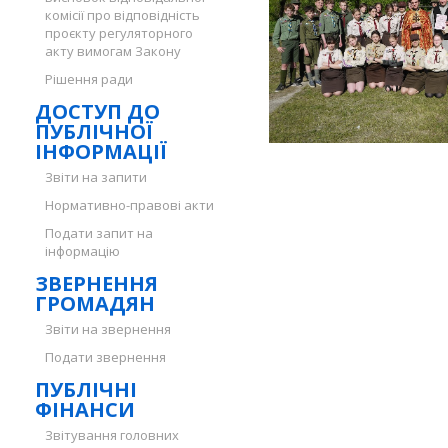
комісії про відповідність
проєкту регуляторного
акту вимогам Закону
Рішення ради
ДОСТУП ДО
ПУБЛІЧНОЇ
ІНФОРМАЦІЇ
Звіти на запити
Нормативно-правові акти
Подати запит на
інформацію
ЗВЕРНЕННЯ
ГРОМАДЯН
Звіти на звернення
Подати звернення
ПУБЛІЧНІ
ФІНАНСИ
Звітування головних