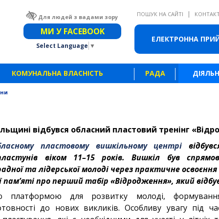
|
ПОШУК НА САЙТІ
КОНТАК
Для людей з вадами зору
Звичайна версія сайту
МИ У FACEBOOK
ЕЛЕКТРОННА ПРИ
Select Language
▼
КОМУНАЛЬНА ВЛАСНІСТЬ
РАДА
ДІЯЛЬН
ини
ільщині відбувся обласний пластовий тренінг «Від
обласному пластовому вишкільному центрі
відбувс
ластунів віком 11–15 років. Вишкіл був спрямо
адної та лідерської молоді через практичне освоєння 
пам’яті про перший табір «Відродження», який відбувс
ю платформою для розвитку молоді, формування
отовності до нових викликів. Особливу увагу під ча