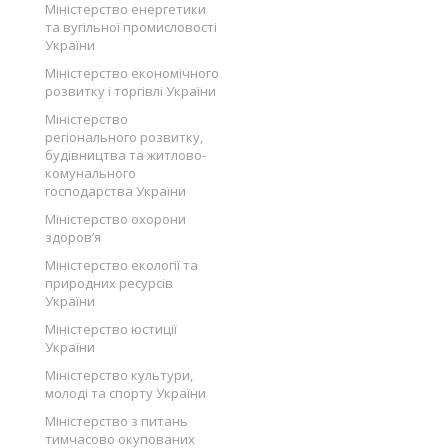
Міністерство енергетики
та вугільної промисловості
України
Міністерство економічного
розвитку і торгівлі України
Міністерство
регіонального розвитку,
будівництва та житлово-
комунального
господарства України
Міністерство охорони
здоров’я
Міністерство екології та
природних ресурсів
України
Міністерство юстиції
України
Міністерство культури,
молоді та спорту України
Міністерство з питань
тимчасово окупованих