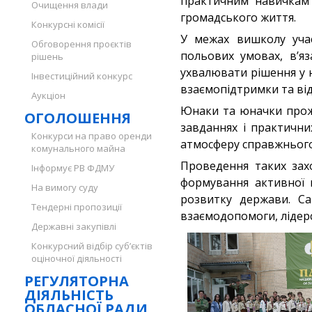
практичним навичкам п
Очищення влади
громадського життя.
Конкурсні комісії
У межах вишколу учас
Обговорення проєктів
польових умовах, в’я
рішень
ухвалювати рішення у н
Інвестиційний конкурс
взаємопідтримки та від
Аукціон
Юнаки та юначки прожи
ОГОЛОШЕННЯ
завданнях і практични
Конкурси на право оренди
атмосферу справжнього 
комунального майна
Проведення таких зах
Інформує РВ ФДМУ
формування активної 
На вимогу суду
розвитку держави. Са
Тендерні пропозиції
взаємодопомоги, лідерс
Державні закупівлі
Конкурсний відбір суб’єктів
оціночної діяльності
РЕГУЛЯТОРНА
ДІЯЛЬНІСТЬ
ОБЛАСНОЇ РАДИ