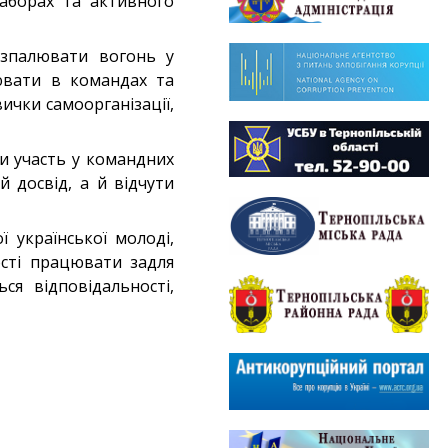
таборах та активного
озпалювати вогонь у
ювати в командах та
ички самоорганізації,
и участь у командних
 досвід, а й відчути
 української молоді,
ості працювати задля
ся відповідальності,