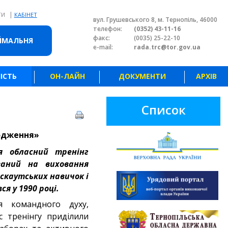
|
ТИ
КАБІНЕТ
вул. Грушевського 8, м. Тернопіль, 46000
телефон:
(0352) 43-11-16
факс:
(0035) 25-22-10
ЙМАЛЬНЯ
e-mail:
rada.trc@tor.gov.ua
ІСТЬ
ОН-ЛАЙН
ДОКУМЕНТИ
АРХІВ
Список
родження»
я обласний тренінг
ваний на виховання
скаутських навичок і
я у 1990 році.
 командного духу,
с тренінгу приділили