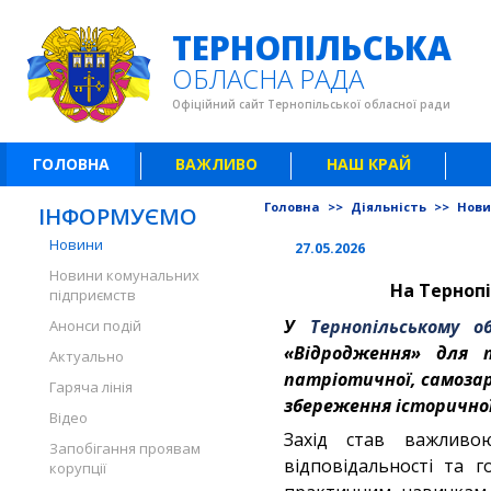
ТЕРНОПІЛЬСЬКА
ОБЛАСНА РАДА
Офіційний сайт Тернопільської обласної ради
ГОЛОВНА
ВАЖЛИВО
НАШ КРАЙ
Головна
>>
Діяльність
>>
Нов
ІНФОРМУЄМО
Новини
27.05.2026
Новини комунальних
На Терноп
підприємств
У
Тернопільському 
Анонси подій
«Відродження» для п
Актуально
патріотичної, самозар
Гаряча лінія
збереження історичної 
Відео
Захід став важливо
Запобігання проявам
відповідальності та г
корупції