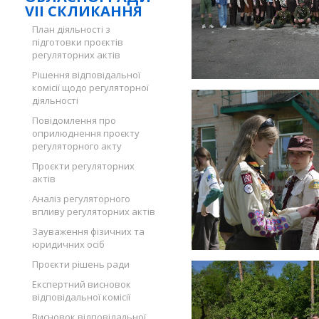
VII СКЛИКАННЯ
План діяльності з
підготовки проєктів
регуляторних актів
Рішення відповідальної
комісії щодо регуляторної
діяльності
Повідомлення про
оприлюднення проєкту
регуляторного акту
Проєкти регуляторних
актів
Аналіз регуляторного
впливу регуляторних актів
Зауваження фізичних та
юридичних осіб
Проєкти рішень ради
Експертний висновок
відповідальної комісії
Висновок відповідальної