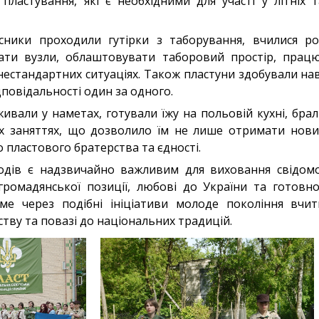
ластування, які є необхідними для участі у літніх 
ники проходили гутірки з таборування, вчилися р
зати вузли, облаштовувати таборовий простір, прац
естандартних ситуаціях. Також пластуни здобували нав
повідальності один за одного.
вали у наметах, готували їжу на польовій кухні, брал
х заняттях, що дозволило їм не лише отримати новий
пластового братерства та єдності.
одів є надзвичайно важливим для виховання свідомої
громадянської позиції, любові до України та готовн
ме через подібні ініціативи молоде покоління вчить
тву та повазі до національних традицій.