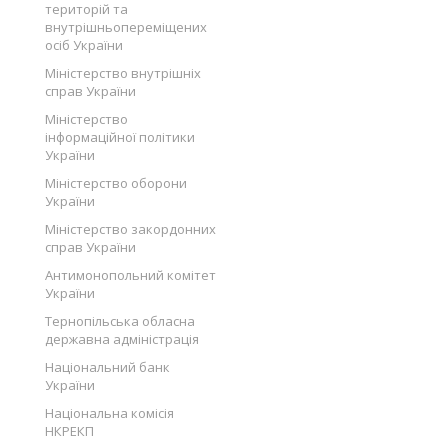
територій та
внутрішньопереміщених
осіб України
Міністерство внутрішніх
справ України
Міністерство
інформаційної політики
України
Міністерство оборони
України
Міністерство закордонних
справ України
Антимонопольний комітет
України
Тернопільська обласна
державна адміністрація
Національний банк
України
Національна комісія
НКРЕКП