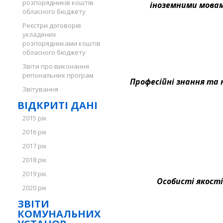
розпорядників коштів
іноземними мова
обласного бюджету
Реєстри договорів
укладених
розпорядниками коштів
обласного бюджету
Звіти про виконання
регіональних програм
Професійні знання та 
Звітування
ВІДКРИТІ ДАНІ
2015 рік
2016 рік
2017 рік
2018 рік
2019 рік
Особисті якості
2020 рік
ЗВІТИ
КОМУНАЛЬНИХ