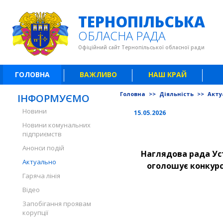
ТЕРНОПІЛЬСЬКА
ОБЛАСНА РАДА
Офіційний сайт Тернопільської обласної ради
ГОЛОВНА
ВАЖЛИВО
НАШ КРАЙ
Головна
>>
Діяльність
>>
Акту
ІНФОРМУЄМО
Новини
15.05.2026
Новини комунальних
підприємств
Анонси подій
Наглядова рада Уст
Актуально
оголошує конкурс
Гаряча лінія
Відео
Запобігання проявам
корупції