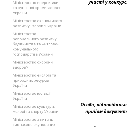
участі у конкурс
Міністерство енергетики
та вугільної промисловості
України
Міністерство економічного
розвитку і торгівлі України
Міністерство
регіонального розвитку,
будівництва та житлово-
комунального
господарства України
Міністерство охорони
здоров’я
Міністерство екології та
природних ресурсів
України
Міністерство юстиції
України
Особа, відповідальн
Міністерство культури,
прийом документ
молоді та спорту України
Міністерство з питань
тимчасово окупованих