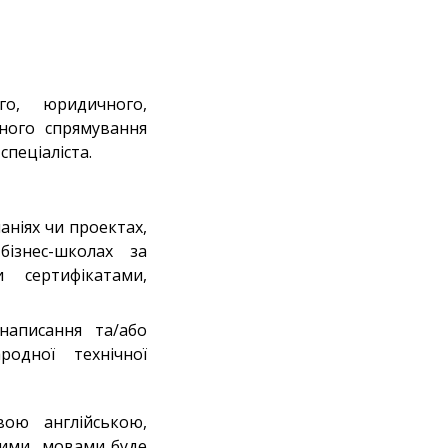
го, юридичного,
рного спрямування
спеціаліста.
ніях чи проектах,
ізнес-школах за
 сертифікатами,
написання та/або
одної технічної
вою англійською,
мними мовами буде