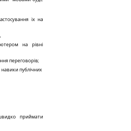
астосування їх на
,
’ютером на рівні
ння переговорів;
і, навики публічних
ь швидко приймати