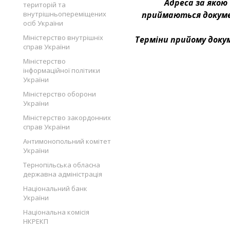
Адреса за якою
територій та
внутрішньопереміщених
приймаються докум
осіб України
Міністерство внутрішніх
Терміни прийому доку
справ України
Міністерство
інформаційної політики
України
Міністерство оборони
України
Міністерство закордонних
справ України
Антимонопольний комітет
України
Тернопільська обласна
державна адміністрація
Національний банк
України
Національна комісія
НКРЕКП