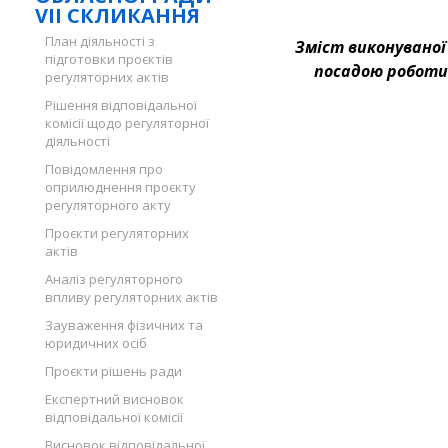
VII СКЛИКАННЯ
План діяльності з
Зміст виконуваної
підготовки проєктів
посадою роботи
регуляторних актів
Рішення відповідальної
комісії щодо регуляторної
діяльності
Повідомлення про
оприлюднення проєкту
регуляторного акту
Проєкти регуляторних
актів
Аналіз регуляторного
впливу регуляторних актів
Зауваження фізичних та
юридичних осіб
Проєкти рішень ради
Експертний висновок
відповідальної комісії
Висновок відповідальної