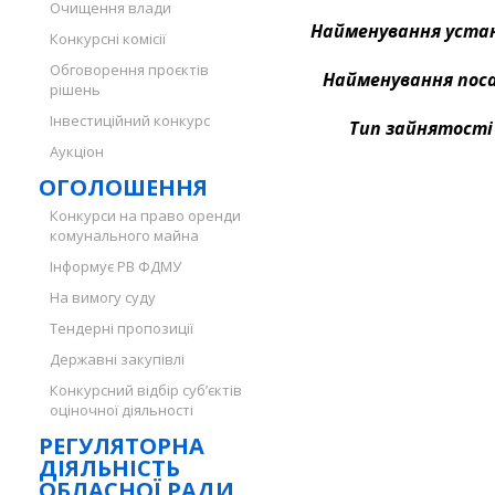
Очищення влади
Найменування уста
Конкурсні комісії
Обговорення проєктів
Найменування пос
рішень
Інвестиційний конкурс
Тип зайнятості
Аукціон
ОГОЛОШЕННЯ
Конкурси на право оренди
комунального майна
Інформує РВ ФДМУ
На вимогу суду
Тендерні пропозиції
Державні закупівлі
Конкурсний відбір суб’єктів
оціночної діяльності
РЕГУЛЯТОРНА
ДІЯЛЬНІСТЬ
ОБЛАСНОЇ РАДИ