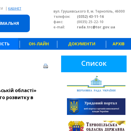
|
ТИ
КАБІНЕТ
вул. Грушевського 8, м. Тернопіль, 46000
телефон:
(0352) 43-11-16
факс:
(0035) 25-22-10
ЙМАЛЬНЯ
e-mail:
rada.trc@tor.gov.ua
ІСТЬ
ОН-ЛАЙН
ДОКУМЕНТИ
АРХІВ
Список
ській області»
го розвитку в