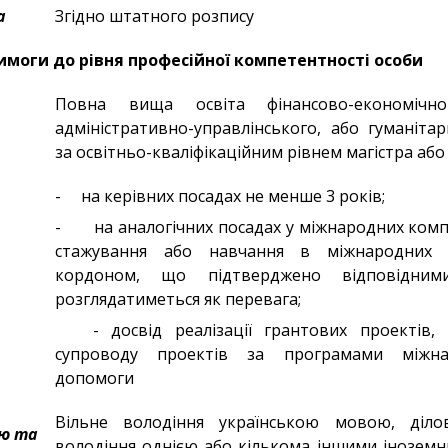
а
Згідно штатного розпису
имоги до рівня професійної компетентності особи
Повна вища освіта фінансово-економічно
адміністративно-управлінського, або гуманіта
за освітньо-кваліфікаційним рівнем магістра або 
- на керівних посадах не менше 3 років;
- на аналогічних посадах у міжнародних компа
стажування або навчання в міжнародних б
кордоном, що підтверджено відповідними
розглядатиметься як перевага;
- досвід реалізації грантових проектів, 
супроводу проектів за програмами міжнар
допомоги
Вільне володіння українською мовою, діло
ю та
володіння однією або кількома іншими інозе