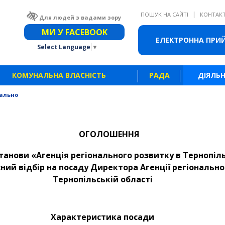
|
ПОШУК НА САЙТІ
КОНТАК
Для людей з вадами зору
Звичайна версія сайту
МИ У FACEBOOK
ЕЛЕКТРОННА ПРИ
Select Language
▼
КОМУНАЛЬНА ВЛАСНІСТЬ
РАДА
ДІЯЛЬН
ально
ОГОЛОШЕННЯ
анови «Агенція регіонального розвитку в Тернопіль
ний відбір на посаду Директора Агенції регіонально
Тернопільській області
Характеристика посади