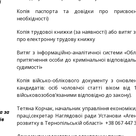
і
Копія паспорта та довідки про присвоє
необхідності)
Копія трудової книжки (за наявності) або витяг 
про електронну трудову книжку
Витяг з інформаційно-аналітичної системи «Обл
притягнення особи до кримінальної відповідаль
судимості»
Копія військо-облікового документу з оновл
кандидатів: осіб чоловічої статті віком від 1
військовозобов’язаними відповідно до закону).
Тетяна Корчак, начальник управління економіки
а за
праці,секретар Наглядової ради Установи «Аген
ів
розвитку в Тернопільській області» +38 067 447 