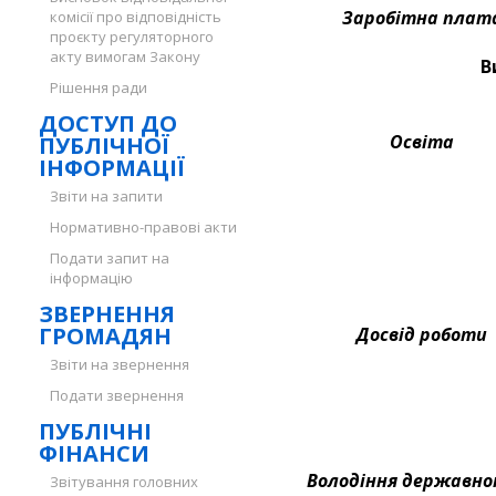
Заробітна плат
комісії про відповідність
проєкту регуляторного
акту вимогам Закону
В
Рішення ради
ДОСТУП ДО
Освіта
ПУБЛІЧНОЇ
ІНФОРМАЦІЇ
Звіти на запити
Нормативно-правові акти
Подати запит на
інформацію
ЗВЕРНЕННЯ
ГРОМАДЯН
Досвід роботи
Звіти на звернення
Подати звернення
ПУБЛІЧНІ
ФІНАНСИ
Володіння державно
Звітування головних