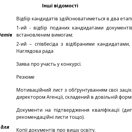
Інші відомості
Відбір кандидатів здійснюватиметься в два етап
1-ий - відбір поданих кандидатами документів
датів
встановленим вимогам;
2-ий – співбесіда з відібраними кандидатами
Наглядова рада
Заява про участь у конкурсі.
Резюме
Мотиваційний лист з обґрунтуванням свої зацік
директором Агенції, складений в довільній формі
Документи на підтвердження кваліфікації (дип
рекомендаційні листи тощо).
 для
Копії документів про вищу освіту.