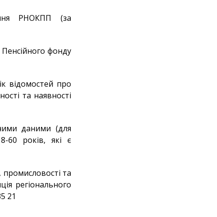
ння РНОКПП (за
з Пенсійного фонду
ік відомостей про
ності та наявності
еними даними (для
8-60 років, які є
, промисловості та
ція регіонального
35 21