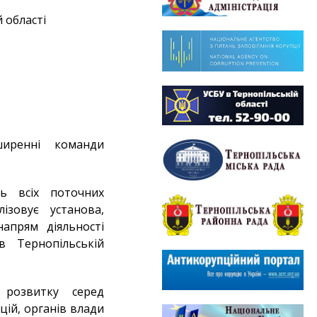
 області
ширенні команди
ь всіх поточних
ізовує установа,
напрям діяльності
в Тернопільській
 розвитку серед
цій, органів влади