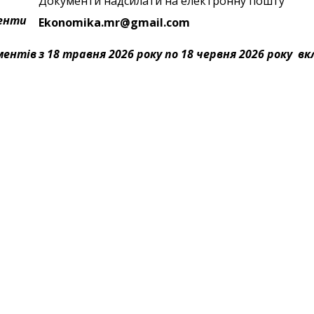
Документи надсилати на електронну пошту
енти
Ekonomika
.
mr
@
gmail
.
com
ментів
з 18 травня 2026 року по 18 червня 2026 року в