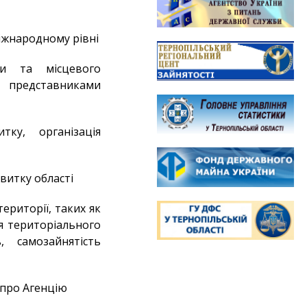
міжнародному рівні
ди та місцевого
, представниками
тку, організація
витку області
ериторії, таких як
ля територіального
 самозайнятість
 про Агенцію