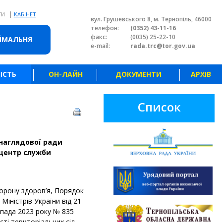
|
ТИ
КАБІНЕТ
вул. Грушевського 8, м. Тернопіль, 46000
телефон:
(0352) 43-11-16
факс:
(0035) 25-22-10
ЙМАЛЬНЯ
e-mail:
rada.trc@tor.gov.ua
ІСТЬ
ОН-ЛАЙН
ДОКУМЕНТИ
АРХІВ
Список
 наглядової ради
центр служби
орону здоров’я, Порядок
іністрів України від 21
опада 2023 року № 835
ті територіальних сіл,