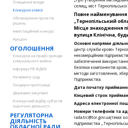
Очищення влади
селищ, міст Тернопільської 
Конкурсні комісії
Повне найменування
Обговорення проєктів
„Тернопільський обла
рішень
Місце знаходження п
Інвестиційний конкурс
вулиця Клінічна, буди
Аукціон
Основні напрями діяльн
ОГОЛОШЕННЯ
центр служби крові» Терно
некомерційним підприємство
Конкурси на право оренди
комунального майна
забезпечення використання 
безпеки компонентів крові,
Інформує РВ ФДМУ
методи заготовлення, збері
На вимогу суду
Підприємства.
Тендерні пропозиції
Дата початку приймання
Державні закупівлі
Кінцевий строк прийманн
Конкурсний відбір суб’єктів
Адреса електронної пош
оціночної діяльності
Номери телефонів та ад
РЕГУЛЯТОРНА
rada.trc@tor.gov.ua
(тема: к
ДІЯЛЬНІСТЬ
підприємства ,,Тернопільс
ОБЛАСНОЇ РАДИ