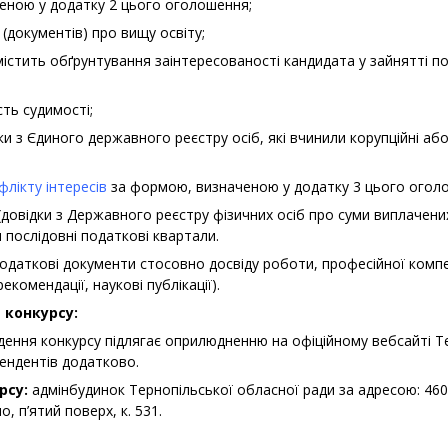
ченою у додатку 2 цього оголошення;
 (документів) про вищу освіту;
істить обґрунтування заінтересованості кандидата у зайнятті п
сть судимості;
ки з Єдиного державного реєстру осіб, які вчинили корупційні або
флікту інтересів
за формою, визначеною у додатку 3 цього огол
(довідки з Державного реєстру фізичних осіб про суми виплачени
и послідовні податкові квартали.
даткові документи стосовно досвіду роботи, професійної компет
екомендації, наукові публікації).
 конкурсу:
дення конкурсу підлягає оприлюдненню на офіційному вебсайті Т
ендентів додатково.
рсу:
адмінбудинок Тернопільської обласної ради за адресою: 4602
, п’ятий поверх, к. 531.