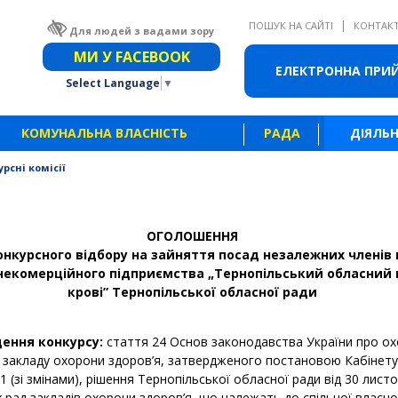
|
ПОШУК НА САЙТІ
КОНТАК
Для людей з вадами зору
Звичайна версія сайту
МИ У FACEBOOK
ЕЛЕКТРОННА ПРИ
Select Language
▼
КОМУНАЛЬНА ВЛАСНІСТЬ
РАДА
ДІЯЛЬН
рсні комісії
ОГОЛОШЕННЯ
онкурсного відбору на зайняття посад незалежних членів
некомерційного підприємства
„Тернопільський обласний 
крові”
Тернопільської обласної ради
дення конкурсу:
стаття 24 Основ законодавства України про ох
 закладу охорони здоров’я, затвердженого постановою Кабінету М
 (зі змінами), рішення Тернопільської обласної ради від 30 лист
рад закладів охорони здоров’я, що належать до спільної власнос