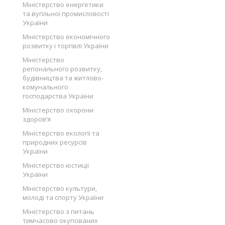
Міністерство енергетики
та вугільної промисловості
України
Міністерство економічного
розвитку і торгівлі України
Міністерство
регіонального розвитку,
будівництва та житлово-
комунального
господарства України
Міністерство охорони
здоров’я
Міністерство екології та
природних ресурсів
України
Міністерство юстиції
України
Міністерство культури,
молоді та спорту України
Міністерство з питань
тимчасово окупованих