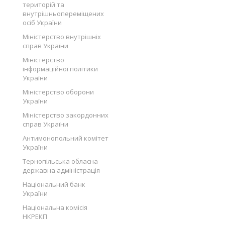
територій та
внутрішньопереміщених
осіб України
Міністерство внутрішніх
справ України
Міністерство
інформаційної політики
України
Міністерство оборони
України
Міністерство закордонних
справ України
Антимонопольний комітет
України
Тернопільська обласна
державна адміністрація
Національний банк
України
Національна комісія
НКРЕКП