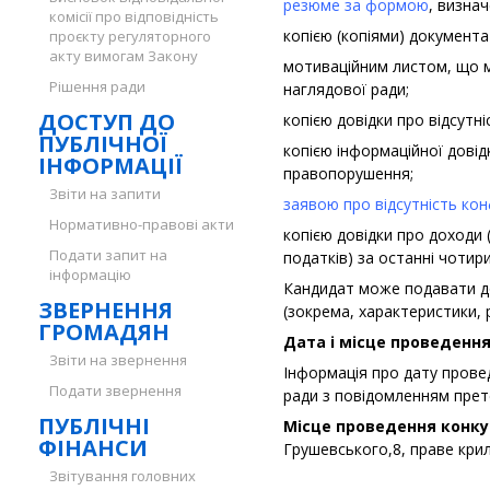
резюме за формою
, визна
комісії про відповідність
копією (копіями) документа
проєкту регуляторного
акту вимогам Закону
мотиваційним листом, що м
Рішення ради
наглядової ради;
ДОСТУП ДО
копією довідки про відсутні
ПУБЛІЧНОЇ
копією інформаційної довід
ІНФОРМАЦІЇ
правопорушення;
Звіти на запити
заявою про відсутність кон
Нормативно-правові акти
копією довідки про доходи 
Подати запит на
податків) за останні чотир
інформацію
Кандидат може подавати до
ЗВЕРНЕННЯ
(зокрема, характеристики, р
ГРОМАДЯН
Дата і місце проведення
Звіти на звернення
Інформація про дату прове
Подати звернення
ради з повідомленням прет
ПУБЛІЧНІ
Місце проведення конку
ФІНАНСИ
Грушевського,8, праве крило
Звітування головних