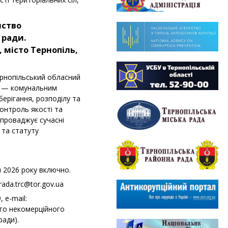
мство
 ради.
, місто Тернопіль,
рнопільський обласний
’я — комунальним
берігання, розподілу та
онтроль якості та
впроваджує сучасні
 та статуту
я 2026 року включно.
rada.trc@tor.gov.ua
, e-mail:
ого некомерційного
ради).