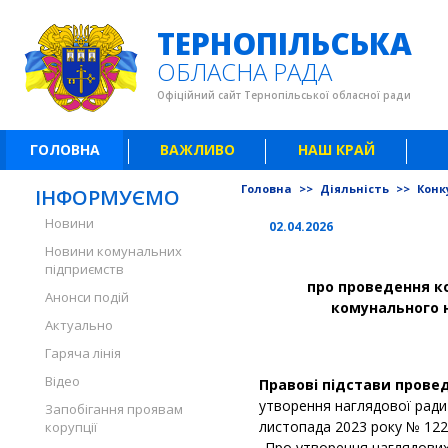
ТЕРНОПІЛЬСЬКА
ОБЛАСНА РАДА
Офіційний сайт Тернопільської обласної ради
ГОЛОВНА
ВАЖЛИВО
НАШ КРАЙ
Головна
>>
Діяльність
>>
Конку
ІНФОРМУЄМО
Новини
02.04.2026
Новини комунальних
підприємств
про проведення к
Анонси подій
комунального 
Актуально
Гаряча лінія
Відео
Правові підстави прове
утворення наглядової ради
Запобігання проявам
листопада 2023 року № 1221
корупції
„Про утворення наглядових 