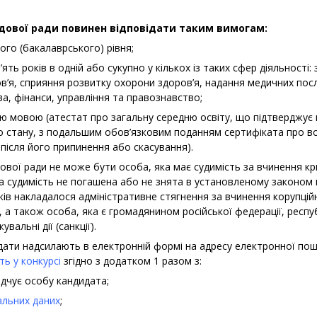
дової ради повинен відповідати таким вимогам:
го (бакалаврського) рівня;
ять років в одній або сукупно у кількох із таких сфер діяльності
в’я, сприяння розвитку охорони здоров’я, надання медичних послу
ва, фінанси, управління та правознавство;
ю мовою (атестат про загальну середню освіту, що підтверджує 
ого стану, з подальшим обов’язковим поданням сертифіката про 
після його припинення або скасування).
ової ради не може бути особа, яка має судимість за вчинення к
 судимість не погашена або не знята в установленому законом п
ків накладалося адміністративне стягнення за вчинення корупцій
а також особа, яка є громадянином російської федерації, респуб
альні дії (санкції).
идати надсилають в електронній формі на адресу електронної пош
ть у конкурсі
згідно з додатком 1 разом з:
ідчує особу кандидата;
альних даних
;