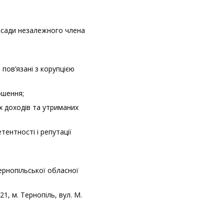
осади незалежного члена
 пов’язані з корупцією
ошення;
х доходів та утриманих
ентності і репутації
ернопільської обласної
1, м. Тернопіль, вул. М.