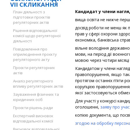
VII СКЛИКАННЯ
Кандидат у члени нагля
План діяльності з
підготовки проєктів
вища освіта не нижче першо
регуляторних актів
досвід роботи не менш як п’
Рішення відповідальної
прав у сфері охорони здоро
комісії щодо регуляторної
економіка, банківська спра
діяльності
вільне володіння державно
Повідомлення про
мови, на період дії воєнн
оприлюднення проєкту
регуляторного акту
мовою через чотири місяці 
Проєкти регуляторних
Кандидатом у члени нагляд
актів
правопорушення, якщо така
протягом останніх п’яти ро
Аналіз регуляторного
впливу регуляторних актів
корупцією правопорушення, 
якої застосовуються обмежув
Зауваження фізичних та
юридичних осіб
Для участі у конкурсі канд
оголошенні,
заяву про учас
Проєкти рішень ради
копією документа, що посв
Експертний висновок
відповідальної комісії
згодою на обробку персон
Висновок відповідальної