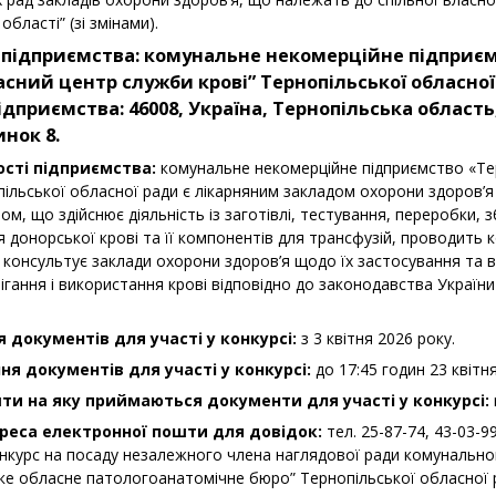
області” (зі змінами).
 підприємства:
комунальне некомерційне підприє
сний центр служби крові” Тернопільської обласної
ідприємства:
46008, Україна, Тернопільська область
нок 8.
ості підприємства:
комунальне некомерційне підприємство «Те
пільської обласної ради є лікарняним закладом охорони здоров
м, що здійснює діяльність із заготівлі, тестування, переробки, з
донорської крові та її компонентів для трансфузій, проводить к
 консультує заклади охорони здоров’я щодо їх застосування та 
гання і використання крові відповідно до законодавства України
 документів для участі у конкурсі:
з 3 квітня 2026 року.
я документів для участі у конкурсі:
до 17:45 годин 23 квітн
ти на яку приймаються документи для участі у конкурсі:
реса електронної пошти для довідок:
тел. 25-87-74, 43-03-99
онкурс на посаду незалежного члена наглядової ради комунальн
ьке обласне патологоанатомічне бюро” Тернопільської обласної 