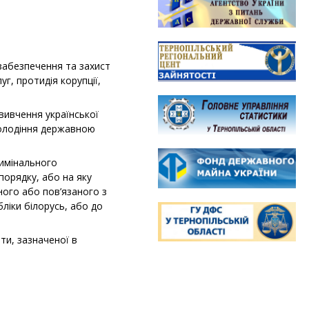
: забезпечення та захист
г, протидія корупції,
вивчення української
володіння державною
римінального
орядку, або на яку
ного або пов’язаного з
ліки білорусь, або до
ти, зазначеної в