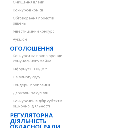
Очищення влади
Конкурсні комісії
Обговорення проєктів
рішень
Інвестиційний конкурс
Аукціон
ОГОЛОШЕННЯ
Конкурси на право оренди
комунального майна
Інформує РВ ФДМУ
На вимогу суду
Тендерні пропозиції
Державні закупівлі
Конкурсний відбір суб’єктів
оціночної діяльності
РЕГУЛЯТОРНА
ДІЯЛЬНІСТЬ
ОБЛАСНОЇ РАДИ