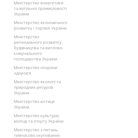
Міністерство енергетики
та вугільної промисловості
України
Міністерство економічного
розвитку і торгівлі України
Міністерство
регіонального розвитку,
будівництва та житлово-
комунального
господарства України
Міністерство охорони
здоров’я
Міністерство екології та
природних ресурсів
України
Міністерство юстиції
України
Міністерство культури,
молоді та спорту України
Міністерство з питань
тимчасово окупованих