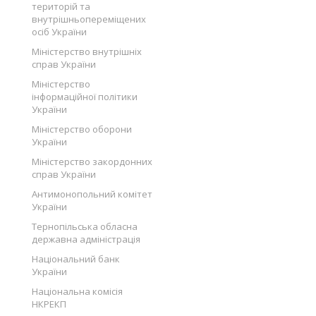
територій та
внутрішньопереміщених
осіб України
Міністерство внутрішніх
справ України
Міністерство
інформаційної політики
України
Міністерство оборони
України
Міністерство закордонних
справ України
Антимонопольний комітет
України
Тернопільська обласна
державна адміністрація
Національний банк
України
Національна комісія
НКРЕКП