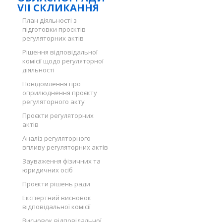
VII СКЛИКАННЯ
План діяльності з
підготовки проєктів
регуляторних актів
Рішення відповідальної
комісії щодо регуляторної
діяльності
Повідомлення про
оприлюднення проєкту
регуляторного акту
Проєкти регуляторних
актів
Аналіз регуляторного
впливу регуляторних актів
Зауваження фізичних та
юридичних осіб
Проєкти рішень ради
Експертний висновок
відповідальної комісії
Висновок відповідальної