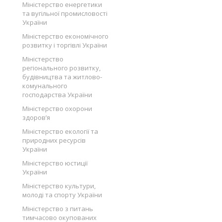
Міністерство енергетики
та вугільної промисловості
України
Міністерство економічного
розвитку і торгівлі України
Міністерство
регіонального розвитку,
будівництва та житлово-
комунального
господарства України
Міністерство охорони
здоров’я
Міністерство екології та
природних ресурсів
України
Міністерство юстиції
України
Міністерство культури,
молоді та спорту України
Міністерство з питань
тимчасово окупованих