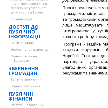
розповідають представ
комісії про відповідність
Проєкт реалізується у 
проєкту регуляторного
акту вимогам Закону
громадами, місцевою 
та громадськими орган
Рішення ради
лише масштабувати п
ДОСТУП ДО
інтегрованою у сусп
ПУБЛІЧНОЇ
ІНФОРМАЦІЇ
кожного регіону, грома
Звіти на запити
Програма «Надійне Ма
Нормативно-правові акти
завдяки підтримці б
HopeFull. Сьогодні до
Подати запит на
інформацію
партнерів: українс
благодійних організа
ЗВЕРНЕННЯ
ГРОМАДЯН
ресурсами та знаннями.
Звіти на звернення
Подати звернення
ПУБЛІЧНІ
ФІНАНСИ
Звітування головних