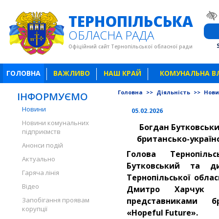
ТЕРНОПІЛЬСЬКА
ОБЛАСНА РАДА
Офіційний сайт Тернопільської обласної ради
ГОЛОВНА
ВАЖЛИВО
НАШ КРАЙ
КОМУНАЛЬНА В
Головна
>>
Діяльність
>>
Нов
ІНФОРМУЄМО
Новини
05.02.2026
Новини комунальних
Богдан Бутковськи
підприємств
британсько-україн
Анонси подій
Голова Тернопіль
Актуально
Бутковський та ди
Гаряча лінія
Тернопільської облас
Відео
Дмитро Харчук 
Запобігання проявам
представниками бр
корупції
«Hopeful Future».