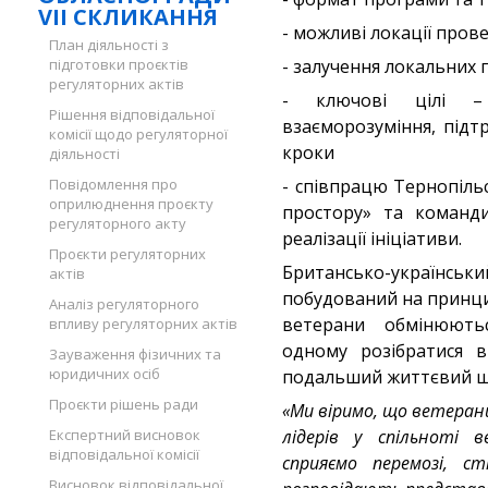
VII СКЛИКАННЯ
- можливі локації пров
План діяльності з
підготовки проєктів
- залучення локальних 
регуляторних актів
- ключові цілі –
Рішення відповідальної
взаєморозуміння, підт
комісії щодо регуляторної
кроки
діяльності
Повідомлення про
- співпрацю Тернопіль
оприлюднення проєкту
простору» та команди
регуляторного акту
реалізації ініціативи.
Проєкти регуляторних
Британсько-українс
актів
побудований на принци
Аналіз регуляторного
ветерани обмінюють
впливу регуляторних актів
одному розібратися 
Зауваження фізичних та
юридичних осіб
подальший життєвий ш
Проєкти рішень ради
«Ми віримо, що ветерани
Експертний висновок
лідерів у спільноті в
відповідальної комісії
сприяємо перемозі, с
Висновок відповідальної