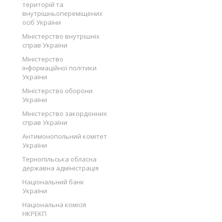
територій та
внутрішньопереміщених
осіб України
Міністерство внутрішніх
справ України
Міністерство
інформаційної політики
України
Міністерство оборони
України
Міністерство закордонних
справ України
Антимонопольний комітет
України
Тернопільська обласна
державна адміністрація
Національний банк
України
Національна комісія
НКРЕКП