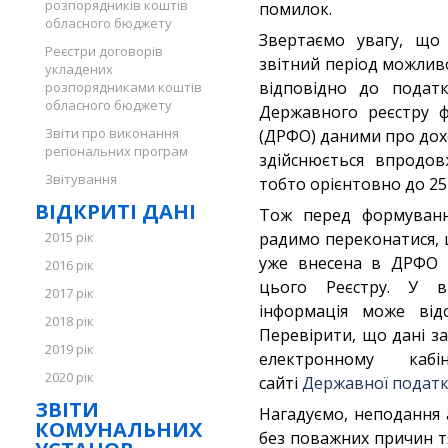
розпорядників коштів
помилок.
обласного бюджету
Звертаємо увагу, що 
Реєстри договорів
звітний період можлив
укладених
відповідно до податк
розпорядниками коштів
обласного бюджету
Державного реєстру ф
Звіти про виконання
(ДРФО) даними про дохо
регіональних програм
здійснюється впродов
Звітування
тобто орієнтовно до 25 
ВІДКРИТІ ДАНІ
Тож перед формування
2015 рік
радимо переконатися, 
уже внесена в ДРФО 
2016 рік
цього Реєстру. У ви
2017 рік
інформація може від
2018 рік
Перевірити, що дані за
2019 рік
електронному каб
2020 рік
сайті
Державної податко
ЗВІТИ
Нагадуємо, неподання 
КОМУНАЛЬНИХ
без поважних причин т