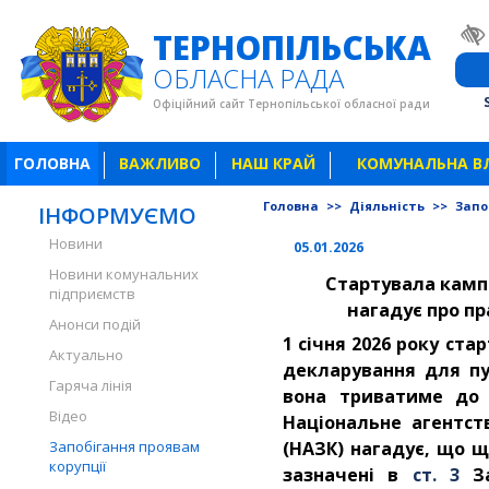
ТЕРНОПІЛЬСЬКА
ОБЛАСНА РАДА
Офіційний сайт Тернопільської обласної ради
ГОЛОВНА
ВАЖЛИВО
НАШ КРАЙ
КОМУНАЛЬНА В
Головна
>>
Діяльність
>>
Запо
ІНФОРМУЄМО
Новини
05.01.2026
Новини комунальних
Стартувала камп
підприємств
нагадує про п
Анонси подій
1 січня 2026 року ст
Актуально
декларування для пуб
Гаряча лінія
вона триватиме до 
Відео
Національне агентств
Запобігання проявам
(НАЗК) нагадує, що щ
корупції
зазначені в
ст. 3
За