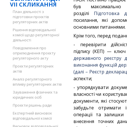
VII СКЛИКАННЯ
був максимально
План діяльності з
розділі
Підготовка 
підготовки проєктів
посилання, які допом
регуляторних актів
основними питаннями.
Рішення відповідальної
комісії щодо регуляторної
Крім того, перед подан
діяльності
- перевірити дійсніс
Повідомлення про
підпису (КЕП) — ключ
оприлюднення проєкту
державного реєстру д
регуляторного акту
виконання функцій дер
Проєкти регуляторних
актів
(далі – Реєстр декларац
аспекти;
Аналіз регуляторного
впливу регуляторних актів
- упорядкувати докуме
Зауваження фізичних та
власності чи користува
юридичних осіб
документи, які стосуют
Проєкти рішень ради
забудьте отримати і
Експертний висновок
операції та залишки 
відповідальної комісії
внесення точних дан
Висновок відповідальної