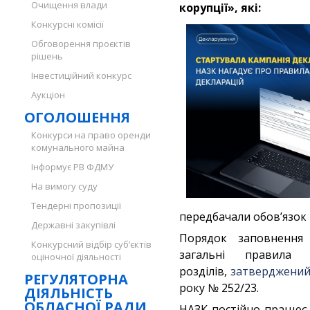
Очищення влади
корупції», які:
Конкурсні комісії
Обговорення проєктів
рішень
Інвестиційний конкурс
Аукціон
ОГОЛОШЕННЯ
Конкурси на право оренди
комунального майна
Інформує РВ ФДМУ
На вимогу суду
Тендерні пропозиції
передбачали обов’язок 
Державні закупівлі
Порядок заповнення 
Конкурсний відбір суб’єктів
загальні правила 
оціночної діяльності
розділів,
затверджени
РЕГУЛЯТОРНА
року № 252/23.
ДІЯЛЬНІСТЬ
ОБЛАСНОЇ РАДИ
НАЗК постійно працює