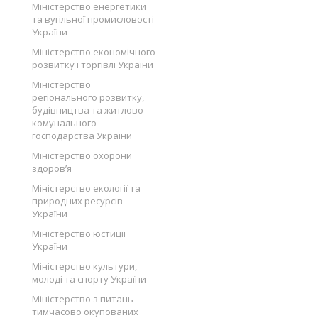
Міністерство енергетики
та вугільної промисловості
України
Міністерство економічного
розвитку і торгівлі України
Міністерство
регіонального розвитку,
будівництва та житлово-
комунального
господарства України
Міністерство охорони
здоров’я
Міністерство екології та
природних ресурсів
України
Міністерство юстиції
України
Міністерство культури,
молоді та спорту України
Міністерство з питань
тимчасово окупованих