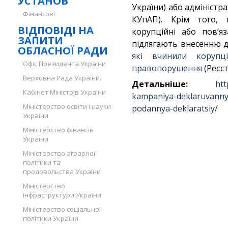
УСТАНОВ
України) або адміністра
Фінансові
КУпАП). Крім того, 
ВІДПОВІДІ НА
корупційні або пов’я
ЗАПИТИ
підлягають внесенню 
ОБЛАСНОЇ РАДИ
які вчинили корупц
Офіс Президента України
правопорушення
(Реєст
Верховна Рада України:
Детальніше:
htt
Кабінет Міністрів України
kampaniya-deklaruvanny
Міністерство освіти і науки
podannya-deklaratsiy/
України
Міністерство фінансів
України
Міністерство аграрної
політики та
продовольства України
Міністерство
інфраструктури України
Міністерство соціальної
політики України