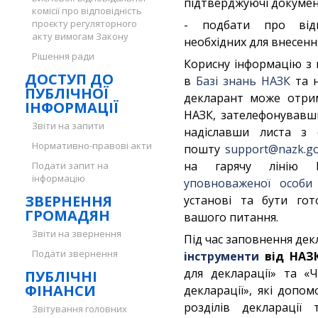
підтверджуючі докумен
комісії про відповідність
проєкту регуляторного
- подбати про відн
акту вимогам Закону
необхідних для внесенн
Рішення ради
Корисну інформацію з
ДОСТУП ДО
в
Базі знань НАЗК
та 
ПУБЛІЧНОЇ
декларант може отрим
ІНФОРМАЦІЇ
НАЗК, зателефонувавши
Звіти на запити
надіславши листа з
Нормативно-правові акти
пошту
support@nazk.go
на гарячу лінію
Подати запит на
інформацію
уповноваженої особи 
ЗВЕРНЕННЯ
установі та бути го
ГРОМАДЯН
вашого питання.
Звіти на звернення
Під час заповнення дек
Подати звернення
інструменти
від НАЗК
для декларації» та «
ПУБЛІЧНІ
ФІНАНСИ
декларації», які допо
розділів декларації 
Звітування головних