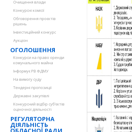
Очищення влади
Конкурсні комісії
Обговорення проєктів
рішень
Інвестиційний конкурс
Аукціон
ОГОЛОШЕННЯ
Конкурси на право оренди
комунального майна
Інформує РВ ФДМУ
На вимогу суду
Тендерні пропозиції
Державні закупівлі
Конкурсний відбір суб’єктів
оціночної діяльності
РЕГУЛЯТОРНА
ДІЯЛЬНІСТЬ
ОБЛАСНОЇ РАДИ