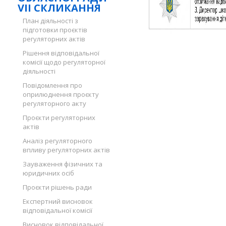
VII СКЛИКАННЯ
План діяльності з
підготовки проєктів
регуляторних актів
Рішення відповідальної
комісії щодо регуляторної
діяльності
Повідомлення про
оприлюднення проєкту
регуляторного акту
Проєкти регуляторних
актів
Аналіз регуляторного
впливу регуляторних актів
Зауваження фізичних та
юридичних осіб
Проєкти рішень ради
Експертний висновок
відповідальної комісії
Висновок відповідальної