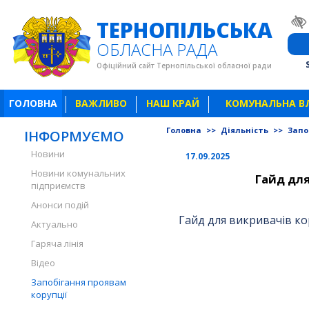
ТЕРНОПІЛЬСЬКА
ОБЛАСНА РАДА
Офіційний сайт Тернопільської обласної ради
ГОЛОВНА
ВАЖЛИВО
НАШ КРАЙ
КОМУНАЛЬНА В
Головна
>>
Діяльність
>>
Запо
ІНФОРМУЄМО
Новини
17.09.2025
Новини комунальних
Гайд для
підприємств
Анонси подій
Гайд для викривачів ко
Актуально
Гаряча лінія
Відео
Запобігання проявам
корупції