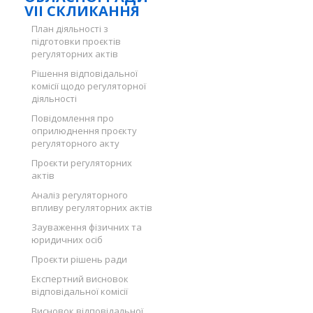
VII СКЛИКАННЯ
План діяльності з
підготовки проєктів
регуляторних актів
Рішення відповідальної
комісії щодо регуляторної
діяльності
Повідомлення про
оприлюднення проєкту
регуляторного акту
Проєкти регуляторних
актів
Аналіз регуляторного
впливу регуляторних актів
Зауваження фізичних та
юридичних осіб
Проєкти рішень ради
Експертний висновок
відповідальної комісії
Висновок відповідальної