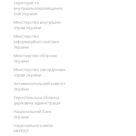
територій та
внутрішньопереміщених
осіб України
Міністерство внутрішніх
справ України
Міністерство
інформаційної політики
України
Міністерство оборони
України
Міністерство закордонних
справ України
Антимонопольний комітет
України
Тернопільська обласна
державна адміністрація
Національний банк
України
Національна комісія
НКРЕКП