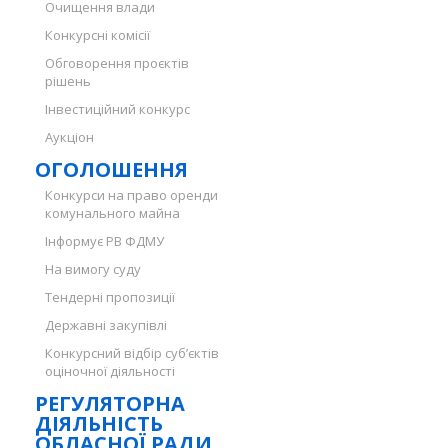
Очищення влади
Конкурсні комісії
Обговорення проєктів
рішень
Інвестиційний конкурс
Аукціон
ОГОЛОШЕННЯ
Конкурси на право оренди
комунального майна
Інформує РВ ФДМУ
На вимогу суду
Тендерні пропозиції
Державні закупівлі
Конкурсний відбір суб’єктів
оціночної діяльності
РЕГУЛЯТОРНА
ДІЯЛЬНІСТЬ
ОБЛАСНОЇ РАДИ