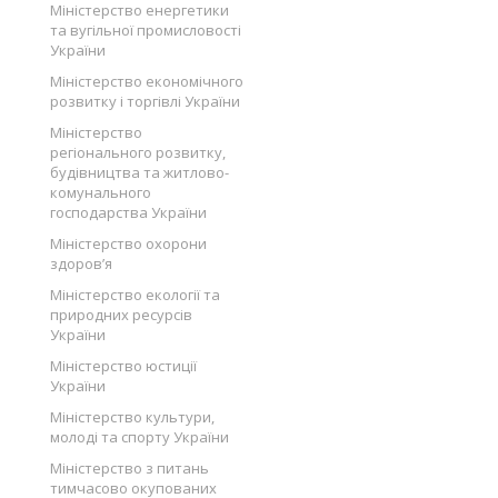
Міністерство енергетики
та вугільної промисловості
України
Міністерство економічного
розвитку і торгівлі України
Міністерство
регіонального розвитку,
будівництва та житлово-
комунального
господарства України
Міністерство охорони
здоров’я
Міністерство екології та
природних ресурсів
України
Міністерство юстиції
України
Міністерство культури,
молоді та спорту України
Міністерство з питань
тимчасово окупованих