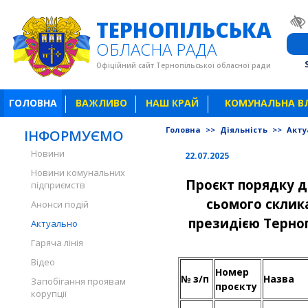
ТЕРНОПІЛЬСЬКА
ОБЛАСНА РАДА
Офіційний сайт Тернопільської обласної ради
ГОЛОВНА
ВАЖЛИВО
НАШ КРАЙ
КОМУНАЛЬНА В
Головна
>>
Діяльність
>>
Акту
ІНФОРМУЄМО
Новини
22.07.2025
Новини комунальних
Проєкт порядку д
підприємств
сьомого склик
Анонси подій
президією Терноп
Актуально
Гаряча лінія
Відео
Номер
№ з/п
Назва
Запобігання проявам
проєкту
корупції