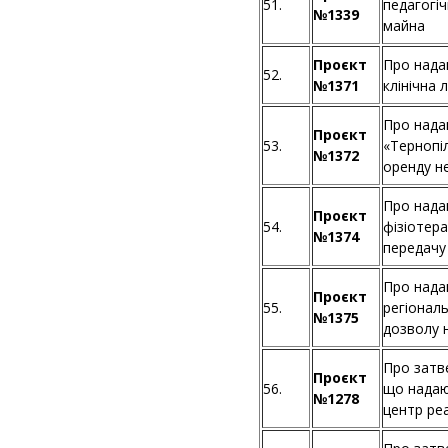
51.
педагогі
№1339
майна
Проєкт
Про нада
52.
№1371
клінічна 
Про нада
Проєкт
53.
«Тернопі
№1372
оренду н
Про нада
Проєкт
54.
фізіотера
№1374
передачу
Про нада
Проєкт
55.
регіонал
№1375
дозволу 
Про затве
Проєкт
56.
що надаю
№1278
центр реа