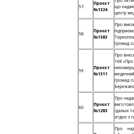
Про затве
Проєкт
57.
що надаю
№1324
центр мед
Про викл
Проєкт
підприєм
58.
№1383
Тернопіль
громад сі
Про внесе
168 «Про
Проєкт
некомерц
59.
№1311
медичний 
громад сі
Бережанс
Про нада
Проєкт
виготовл
60.
№1283
їдальні т
згідно з 
Про над