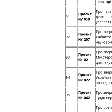
територі
Про пере
Проєкт
91.
державни
№1059
управлін
Про звер
Проєкт
92.
Кабінету 
№1207
науково-
Про звер
Проєкт
93.
Міністер
№1021
цивільну
Про звер
Проєкт
94.
України 
№1022
розвідни
Проєкт
Про звер
95.
№1062
щодо вир
Про розгл