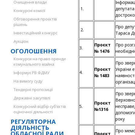
Очищення влади
Інформац
1.
депутата
Конкурсні комісії
достроко
Обговорення проєктів
рішень
Про депу
2.
Інвестиційний конкурс
Тараса Д
Аукціон
Проєкт
Про розгл
3.
ОГОЛОШЕННЯ
№ 1476
необхідн
Конкурси на право оренди
Про звер
комунального майна
Проєкт
України 
4.
Інформує РВ ФДМУ
№ 1483
наявності
На вимогу суду
організац
Тендерні пропозиції
Про звер
Державні закупівлі
Верховної
Проєкт
5.
несправед
Конкурсний відбір суб’єктів
№1316
оціночної діяльності
допомоги 
року
РЕГУЛЯТОРНА
ДІЯЛЬНІСТЬ
Про мемо
ОБЛАСНОЇ РАДИ
Проєкт