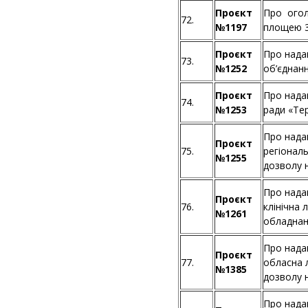
Проєкт
Про огол
72.
№1197
площею 3
Проєкт
Про нада
73.
№1252
об’єднан
Проєкт
Про нада
74.
№1253
ради «Те
Про нада
Проєкт
75.
регіонал
№1255
дозволу 
Про нада
Проєкт
76.
клінічна 
№1261
обладнан
Про нада
Проєкт
77.
обласна л
№1385
дозволу 
Про нада