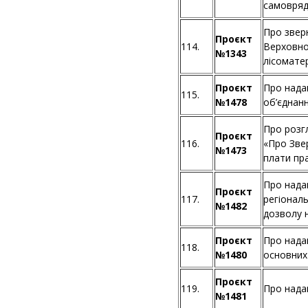
самовряд
Про звер
Проєкт
114.
Верховно
№1343
лісоматер
Проєкт
Про нада
115.
№1478
об’єднан
Про розг
Проєкт
116.
«Про Зве
№1473
плати пр
Про нада
Проєкт
117.
регіонал
№1482
дозволу 
Проєкт
Про нада
118.
№1480
основних
Проєкт
119.
Про нада
№1481