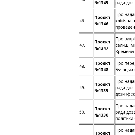
№1345
ради доз
Про нада
Проєкт
46.
клінічна 
№1346
проведенн
Про закрі
Проєкт
47.
селищ, мі
№1347
Кременец
Проєкт
Про пере
48.
№1348
Бучацько
Про нада
Проєкт
49.
ради доз
№1335
дезинфек
Про нада
Проєкт
50.
ради доз
№1336
політики
Про нада
Проєкт