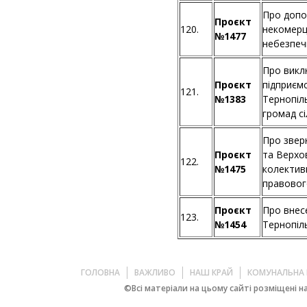
Про допо
Проєкт
120.
некомерц
№1477
небезпеч
Про викл
Проєкт
підприєм
121.
№1383
Тернопіль
громад сі
Про зверн
Проєкт
та Верхо
122.
№1475
колектив
правовог
Проєкт
Про внес
123.
№1454
Тернопіль
ГОЛОВНА
ВАЖЛИВО
НАШ КРАЙ
КОМУНАЛЬНА 
©Всі матеріали на цьому сайті розміщені на 