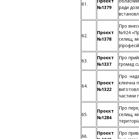
Проєкт
обласний
61.
№1379
ради доз
встановл
Про внесе
Проєкт
№924 «Про
62.
№1378
селищ, мі
(професій
Проєкт
Про прий
63.
№1337
громад сі
Про нада
Проєкт
клінічна 
64.
№1322
виготовл
частини 
Про перед
Проєкт
65.
селищ, мі
№1284
територі
Проєкт
Про прив
66.