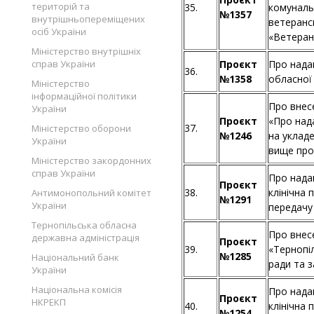
територій та
35.
комуналь
№1357
внутрішньопереміщених
ветеранс
осіб України
«Ветеран
Міністерство внутрішніх
справ України
Проєкт
Про нада
36.
№1358
обласної
Міністерство
інформаційної політики
Про внесе
України
Проєкт
«Про над
37.
Міністерство оборони
№1246
на уклад
України
вище про
Міністерство закордонних
справ України
Про нада
Проєкт
38.
клінічна
Антимонопольний комітет
№1291
України
передачу
Тернопільська обласна
Про внес
державна адміністрація
Проєкт
39.
«Тернопі
№1285
Національний банк
ради та з
України
Національна комісія
Про нада
Проєкт
НКРЕКП
40.
клінічна 
№1254