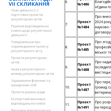
6.
благодій
VII СКЛИКАННЯ
№1486
«Єдина п
План діяльності з
підготовки проєктів
Про внесе
регуляторних актів
Проєкт
2024 рок
7.
Рішення відповідальної
№1484
науково-т
комісії щодо регуляторної
договору
діяльності
Про згоду
Повідомлення про
Проєкт
оприлюднення проєкту
8.
професійн
№1485
регуляторного акту
міської 
Проєкти регуляторних
Про нада
актів
Проєкт
9.
післядип
Аналіз регуляторного
№1488
мистецьк
впливу регуляторних актів
Зауваження фізичних та
Про перед
Проєкт
юридичних осіб
10.
громад сі
№1487
Проєкти рішень ради
ветерина
Експертний висновок
Проєкт
Про розр
відповідальної комісії
11.
№1491
на період
Висновок відповідальної