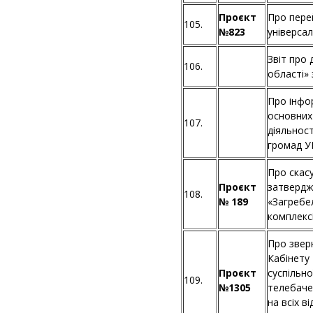
Проєкт
Про пере
105.
№823
універсал
Звіт про 
106.
області» 
Про інфор
основних
107.
діяльност
громад У
Про скас
Проєкт
затвердж
108.
№ 189
«Загребе
комплексі
Про звер
Кабінету 
Проєкт
суспільно
109.
№1305
телебаче
на всіх в