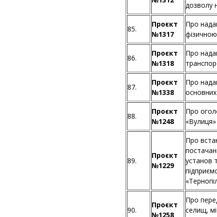
дозволу 
Проєкт
Про нада
85.
№1317
фізичною
Проєкт
Про нада
86.
№1318
транспор
Проєкт
Про нада
87.
№1338
основних
Проєкт
Про огол
88.
№1248
«Вулиця»
Про вста
постачан
Проєкт
89.
установ 
№1229
підприєм
«Тернопі
Про перед
Проєкт
90.
селищ, мі
№1258