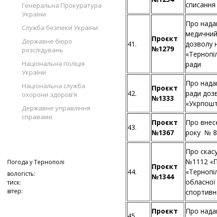
списання
Генеральна Прокуратура
України
Про нада
Служба безпеки України
медичний
Проєкт
Державне бюро
41.
дозволу 
№1279
розслідувань
«Тернопі
Національна поліція
ради
України
Про нада
Національна служба
Проєкт
42.
ради доз
охорони здоров’я
№1333
«Укрпошт
Державне управління
справами
Проєкт
Про внесе
43.
№1367
року № 8
Про скас
№1112 «П
Погода у
Тернополі
Проєкт
44.
«Тернопі
вологість:
№1344
обласної
тиск:
вітер:
спортивно
Проєкт
Про нада
45.