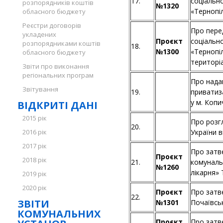
17.
соціальн
розпорядників коштів
№1320
«Тернопіл
обласного бюджету
Реєстри договорів
Про пере
укладених
Проєкт
соціально
розпорядниками коштів
18.
№1300
«Тернопі
обласного бюджету
територі
Звіти про виконання
регіональних програм
Про нада
Звітування
19.
приватиз
у м. Копи
ВІДКРИТІ ДАНІ
2015 рік
Про розг
20.
2016 рік
України в
2017 рік
Про затв
Проєкт
2018 рік
21.
комуналь
№1260
лікарня» 
2019 рік
2020 рік
Проєкт
Про затв
22.
ЗВІТИ
№1301
Почаївсь
КОМУНАЛЬНИХ
Проєкт
Про затв