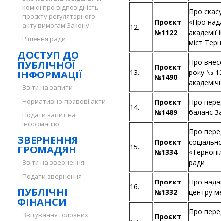
комісії про відповідність
Про скасу
проєкту регуляторного
Проєкт
«Про над
акту вимогам Закону
12.
№1122
академії 
Рішення ради
міст Терн
ДОСТУП ДО
Про внесе
ПУБЛІЧНОЇ
Проєкт
13.
року № 1
ІНФОРМАЦІЇ
№1490
академіч
Звіти на запити
Нормативно-правові акти
Проєкт
Про пере
14.
№1489
баланс За
Подати запит на
інформацію
Про пере
ЗВЕРНЕННЯ
Проєкт
соціальн
15.
ГРОМАДЯН
№1334
«Тернопі
Звіти на звернення
ради
Подати звернення
Проєкт
Про нада
16.
ПУБЛІЧНІ
№1332
центру м
ФІНАНСИ
Про пере
Звітування головних
Проєкт