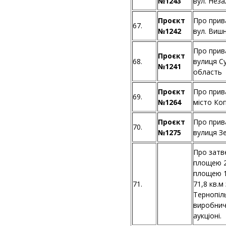
№1243
вул. Неза
Проєкт
Про прив
67.
№1242
вул. Вишн
Про прив
Проєкт
68.
вулиця Су
№1241
область
Проєкт
Про прив
69.
№1264
місто Ко
Проєкт
Про прив
70.
№1275
вулиця З
Про затв
площею 21
площею 13
71.
71,8 кв.м
Тернопіл
виробнич
аукціоні.