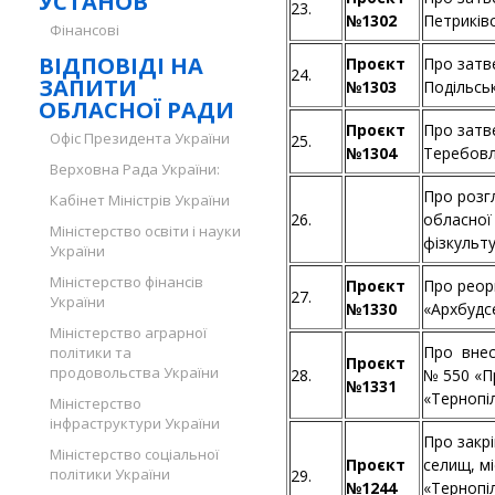
УСТАНОВ
23.
№1302
Петриків
Фінансові
ВІДПОВІДІ НА
Проєкт
Про затв
24.
ЗАПИТИ
№1303
Подільсь
ОБЛАСНОЇ РАДИ
Проєкт
Про затв
Офіс Президента України
25.
№1304
Теребовл
Верховна Рада України:
Про розг
Кабінет Міністрів України
26.
обласної
Міністерство освіти і науки
фізкульт
України
Міністерство фінансів
Проєкт
Про реор
27.
України
№1330
«Архбудс
Міністерство аграрної
Про внес
політики та
Проєкт
продовольства України
28.
№ 550 «П
№1331
«Тернопі
Міністерство
інфраструктури України
Про закрі
Міністерство соціальної
Проєкт
селищ, м
політики України
29.
№1244
«Тернопі