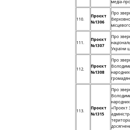
медіа-про
Про звер
Проєкт
110.
Верховної
№1306
місцевог
Про звер
Проєкт
111.
національ
№1307
України 
Про звер
Проєкт
Володими
112.
№1308
народних
громадян
Про звер
Володими
народних
Проєкт
«Проект З
113.
№1315
адмініст
територіа
досягнень