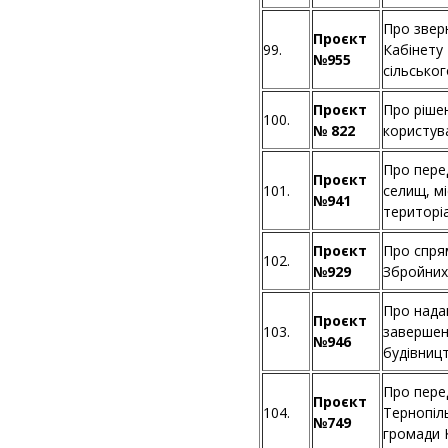
Про звер
Проєкт
99.
Кабінету
№955
сільсько
Проєкт
Про ріше
100.
№ 822
користува
Про перед
Проєкт
101.
селищ, м
№941
територі
Проєкт
Про спря
102.
№929
Збройних
Про нада
Проєкт
103.
завершен
№946
будівницт
Про перед
Проєкт
104.
Тернопіл
№749
громади 