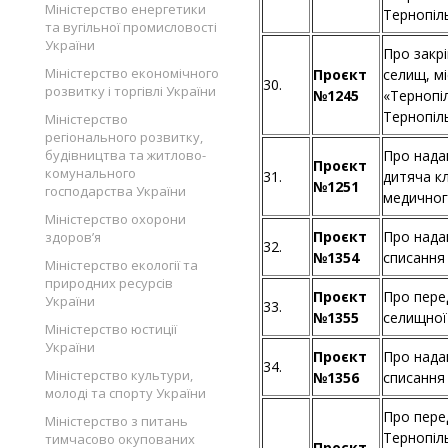
Міністерство енергетики
Тернопіл
та вугільної промисловості
України
Про закрі
Міністерство економічного
Проєкт
селищ, м
30.
розвитку і торгівлі України
№1245
«Тернопі
Тернопіл
Міністерство
регіонального розвитку,
будівництва та житлово-
Про нада
Проєкт
комунального
31.
дитяча кл
№1251
господарства України
медичног
Міністерство охорони
Проєкт
Про нада
здоров’я
32.
№1354
списання
Міністерство екології та
природних ресурсів
Проєкт
Про пере
України
33.
№1355
селищної
Міністерство юстиції
України
Проєкт
Про нада
34.
Міністерство культури,
№1356
списання
молоді та спорту України
Про пере
Міністерство з питань
Тернопіл
тимчасово окупованих
Проєкт