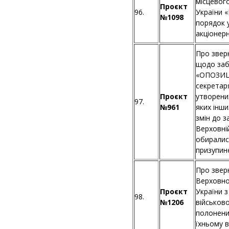
місцевог
Проєкт
96.
України «
№1098
порядок 
акціонер
Про звер
щодо заб
«ОПОЗИЦІ
секретаря
Проєкт
утворених
97.
№961
яких інши
змін до 
Верховні
обиралися
призупин
Про звер
Верховно
Проєкт
України 
98.
№1206
військов
полонени
їхньому 