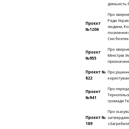
діяльність
Про зверне
Ради Украї
Проєкт
людини, Ко
№1206
посилення 
Сил безпек
Про зверне
Проєкт
Міністрів 
№955
призначенн
Проєкт №
Про рішенн
822
користуван
Про передач
Проєкт
Тернопільс
№941
громади Те
Про скасув
Проєкт №
затверджен
189
«Загребелл