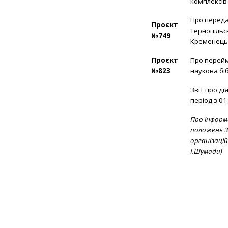
комплексів 
Про передач
Проєкт
Тернопільс
№749
Кременець
Проєкт
Про перейм
№823
наукова бі
Звіт про ді
період з 01
Про інформа
положень З
організацій
І.Шумади)