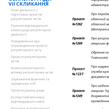
VII СКЛИКАННЯ
адміністрац
План діяльності з
Про перейм
підготовки проєктів
регуляторних актів
Проєкт
обласний ц
№1262
обласний в
Рішення відповідальної
(Ветерансь
комісії щодо регуляторної
діяльності
Проєкт
Про реорга
Повідомлення про
№1269
лікарсько-ф
оприлюднення проєкту
регуляторного акту
Обрання го
Проєкти регуляторних
Тимошика)
актів
Про наданн
Аналіз регуляторного
Проєкт
служби кро
впливу регуляторних актів
№1237
документац
Зауваження фізичних та
юридичних осіб
Про наданн
Проєкти рішень ради
Проєкт
лікарня» Т
№1249
документаці
Експертний висновок
проведення
відповідальної комісії
Висновок відповідальної