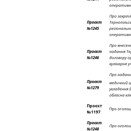
оперативно
Про закріп
Проєкт
Тернопільс
№1245
регіональн
оперативно
Про внесенн
Проєкт
надання Те
№1246
договору о
кулінарне 
Про наданн
Проєкт
медичний ц
№1279
укладення 
обласна клі
Проєкт
Про оголош
№1197
Проєкт
Про оголош
№1248