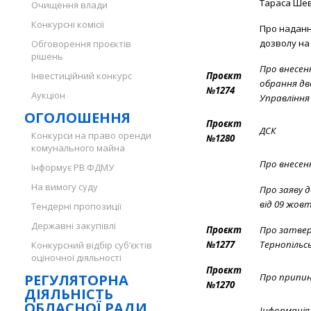
Тараса Шев
Очищення влади
Конкурсні комісії
Про наданн
дозволу на
Обговорення проєктів
рішень
Про внесенн
Інвестиційний конкурс
Проєкт
обрання дво
№1274
Аукціон
Управління 
ОГОЛОШЕННЯ
Проєкт
ДСК
Конкурси на право оренди
№1280
комунального майна
Про внесенн
Інформує РВ ФДМУ
На вимогу суду
Про заяву 
від 09 жовт
Тендерні пропозиції
Державні закупівлі
Проєкт
Про затвер
№1277
Тернопільсь
Конкурсний відбір суб’єктів
оціночної діяльності
Проєкт
РЕГУЛЯТОРНА
Про припин
№1270
ДІЯЛЬНІСТЬ
ОБЛАСНОЇ РАДИ
Інформація 