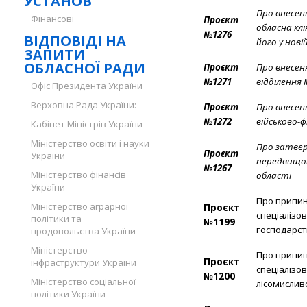
УСТАНОВ
Про внесен
Фінансові
Проєкт
обласна кл
№1276
ВІДПОВІДІ НА
його у нові
ЗАПИТИ
ОБЛАСНОЇ РАДИ
Проєкт
Про внесен
№1271
відділення 
Офіс Президента України
Верховна Рада України:
Проєкт
Про внесен
№1272
військово-
Кабінет Міністрів України
Міністерство освіти і науки
Про затвер
Проєкт
України
передвищої 
№1267
Міністерство фінансів
області
України
Про припин
Міністерство аграрної
Проєкт
спеціалізо
політики та
№1199
господарст
продовольства України
Міністерство
Про припин
Проєкт
інфраструктури України
спеціалізо
№1200
Міністерство соціальної
лісомислив
політики України