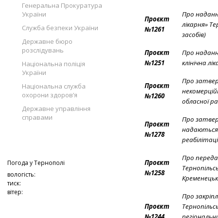
Генеральна Прокуратура
України
Про наданн
Проєкт
лікарня» Т
Служба безпеки України
№1261
засобів)
Державне бюро
розслідувань
Проєкт
Про наданн
№1251
клінічна лі
Національна поліція
України
Про затвер
Проєкт
Національна служба
некомерцій
охорони здоров’я
№1260
обласної р
Державне управління
справами
Про затвер
Проєкт
надаються 
№1278
реабілітац
Про передач
Проєкт
Погода у
Тернополі
Тернопільс
№1258
вологість:
Кременецьк
тиск:
вітер:
Про закріп
Проєкт
Тернопільс
№1244
регіональн