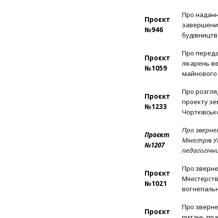
Про наданн
Проєкт
завершених
№946
будівництва
Про переда
Проєкт
лікарень в
№1059
майнового 
Про розгля
Проєкт
проекту зе
№1233
Чортківськ
Про зверне
Проєкт
Міністрів 
№1207
педагогічн
Про зверне
Проєкт
Міністерст
№1021
вогнепаль
Про зверне
Проєкт
питань пра