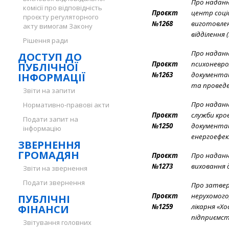
Про наданн
комісії про відповідність
Проєкт
центр соці
проєкту регуляторного
№1268
виготовлен
акту вимогам Закону
відділення
Рішення ради
Про наданн
ДОСТУП ДО
Проєкт
психоневро
ПУБЛІЧНОЇ
№1263
документац
ІНФОРМАЦІЇ
та проведе
Звіти на запити
Про наданн
Нормативно-правові акти
Проєкт
служби кро
Подати запит на
№1250
документац
інформацію
енергоефек
ЗВЕРНЕННЯ
ГРОМАДЯН
Проєкт
Про наданн
№1273
виховання 
Звіти на звернення
Подати звернення
Про затвер
Проєкт
нерухомого
ПУБЛІЧНІ
№1259
лікарня «Хо
ФІНАНСИ
підприємств
Звітування головних