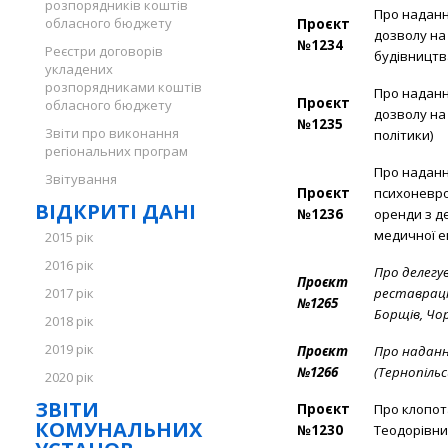
розпорядників коштів
Про наданн
обласного бюджету
Проєкт
дозволу на
№1234
Реєстри договорів
будівництв
укладених
розпорядниками коштів
Про наданн
Проєкт
обласного бюджету
дозволу на
№1235
Звіти про виконання
політики)
регіональних програм
Про наданн
Звітування
Проєкт
психоневро
ВІДКРИТІ ДАНІ
№1236
оренди з д
медичної е
2015 рік
2016 рік
Про делегув
Проєкт
2017 рік
реставрації
№1265
Борщів, Чо
2018 рік
2019 рік
Проєкт
Про наданн
№1266
(Тернопільс
2020 рік
ЗВІТИ
Проєкт
Про клопот
КОМУНАЛЬНИХ
№1230
Теодорівни