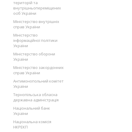
територій та
внутрішньопереміщених
осіб України
Міністерство внутрішніх
справ України
Міністерство
інформаційної політики
України
Міністерство оборони
України
Міністерство закордонних
справ України
Антимонопольний комітет
України
Тернопільська обласна
державна адміністрація
Національний банк
України
Національна комісія
НКРЕКП