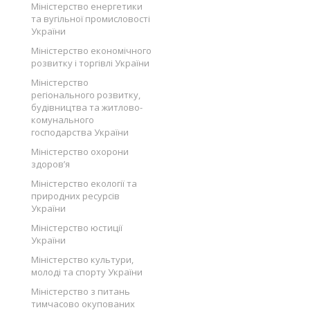
Міністерство енергетики
та вугільної промисловості
України
Міністерство економічного
розвитку і торгівлі України
Міністерство
регіонального розвитку,
будівництва та житлово-
комунального
господарства України
Міністерство охорони
здоров’я
Міністерство екології та
природних ресурсів
України
Міністерство юстиції
України
Міністерство культури,
молоді та спорту України
Міністерство з питань
тимчасово окупованих