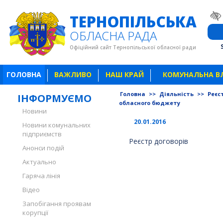
ТЕРНОПІЛЬСЬКА
ОБЛАСНА РАДА
Офіційний сайт Тернопільської обласної ради
ГОЛОВНА
ВАЖЛИВО
НАШ КРАЙ
КОМУНАЛЬНА В
Головна
>>
Діяльність
>>
Реєс
ІНФОРМУЄМО
обласного бюджету
Новини
20.01.2016
Новини комунальних
підприємств
Реєстр договорів
Анонси подій
Актуально
Гаряча лінія
Відео
Запобігання проявам
корупції