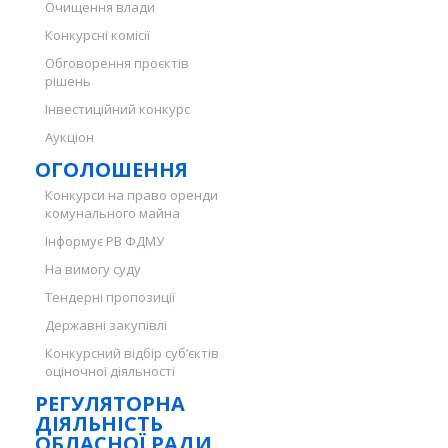
Очищення влади
Конкурсні комісії
Обговорення проєктів
рішень
Інвестиційний конкурс
Аукціон
ОГОЛОШЕННЯ
Конкурси на право оренди
комунального майна
Інформує РВ ФДМУ
На вимогу суду
Тендерні пропозиції
Державні закупівлі
Конкурсний відбір суб’єктів
оціночної діяльності
РЕГУЛЯТОРНА
ДІЯЛЬНІСТЬ
ОБЛАСНОЇ РАДИ