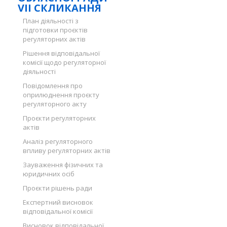
VII СКЛИКАННЯ
План діяльності з
підготовки проєктів
регуляторних актів
Рішення відповідальної
комісії щодо регуляторної
діяльності
Повідомлення про
оприлюднення проєкту
регуляторного акту
Проєкти регуляторних
актів
Аналіз регуляторного
впливу регуляторних актів
Зауваження фізичних та
юридичних осіб
Проєкти рішень ради
Експертний висновок
відповідальної комісії
Висновок відповідальної