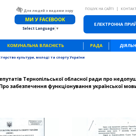
|
ПОШУК НА САЙТІ
КОНТАК
Для людей з вадами зору
Звичайна версія сайту
МИ У FACEBOOK
ЕЛЕКТРОННА ПРИ
Select Language
▼
КОМУНАЛЬНА ВЛАСНІСТЬ
РАДА
ДІЯЛЬН
стерство культури, молоді та спорту України
путатів Тернопільської обласної ради про недопу
"Про забезпечення функціонування української мов