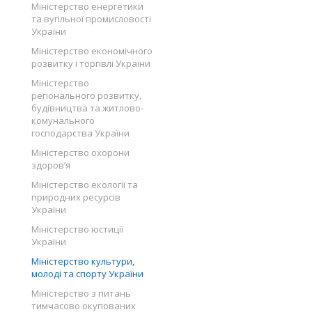
Міністерство енергетики
та вугільної промисловості
України
Міністерство економічного
розвитку і торгівлі України
Міністерство
регіонального розвитку,
будівництва та житлово-
комунального
господарства України
Міністерство охорони
здоров’я
Міністерство екології та
природних ресурсів
України
Міністерство юстиції
України
Міністерство культури,
молоді та спорту України
Міністерство з питань
тимчасово окупованих