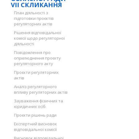
VII СКЛИКАННЯ
План діяльності з
підготовки проєктів
регуляторних актів
Рішення відповідальної
комісії щодо регуляторної
діяльності
Повідомлення про
оприлюднення проєкту
регуляторного акту
Проєкти регуляторних
актів
Аналіз регуляторного
впливу регуляторних актів
Зауваження фізичних та
юридичних осіб
Проєкти рішень ради
Експертний висновок
відповідальної комісії
Висновок відповідальної