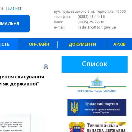
|
ТИ
КАБІНЕТ
вул. Грушевського 8, м. Тернопіль, 46000
телефон:
(0352) 43-11-16
факс:
(0035) 25-22-10
ЙМАЛЬНЯ
e-mail:
rada.trc@tor.gov.ua
ІСТЬ
ОН-ЛАЙН
ДОКУМЕНТИ
АРХІВ
Список
щення скасування
и як державної"