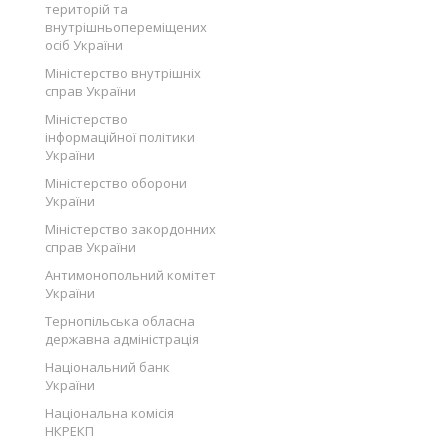
територій та
внутрішньопереміщених
осіб України
Міністерство внутрішніх
справ України
Міністерство
інформаційної політики
України
Міністерство оборони
України
Міністерство закордонних
справ України
Антимонопольний комітет
України
Тернопільська обласна
державна адміністрація
Національний банк
України
Національна комісія
НКРЕКП