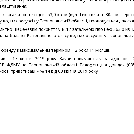
евлаштування;
в загальною площею 53,0 кв. м (вул. Текстильна, 30а, м. Терно
у водних ресурсів у Тернопільській області, пропонується для ск
льтно-щебеневим покриттям №12 загальною площею 363,0 кв. м (
ь на балансі Регіонального офісу водних ресурсів у Тернопільсь
 оренду з максимальним терміном – 2 роки 11 місяців.
яв – 17 квітня 2019 року. Заяви приймаються за адресою: 46
 РВ ФДМУ по Тернопільській області. Телефон для довідок (03
мості приватизації» № 14 від 03 квітня 2019 року.