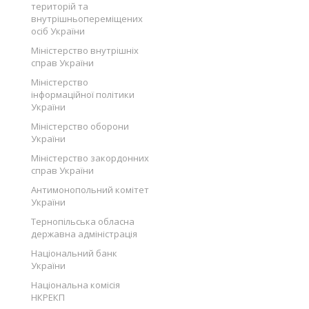
територій та
внутрішньопереміщених
осіб України
Міністерство внутрішніх
справ України
Міністерство
інформаційної політики
України
Міністерство оборони
України
Міністерство закордонних
справ України
Антимонопольний комітет
України
Тернопільська обласна
державна адміністрація
Національний банк
України
Національна комісія
НКРЕКП