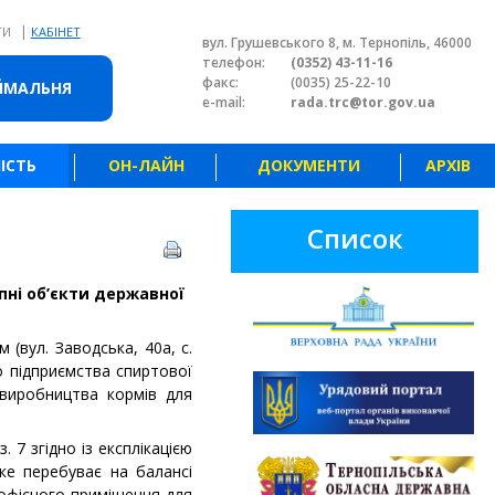
|
ТИ
КАБІНЕТ
вул. Грушевського 8, м. Тернопіль, 46000
телефон:
(0352) 43-11-16
факс:
(0035) 25-22-10
ЙМАЛЬНЯ
e-mail:
rada.trc@tor.gov.ua
ІСТЬ
ОН-ЛАЙН
ДОКУМЕНТИ
АРХІВ
Список
пні об’єкти державної
вул. Заводська, 40а, с.
о підприємства спиртової
 виробництва кормів для
. 7 згідно із експлікацією
яке перебуває на балансі
 офісного приміщення для