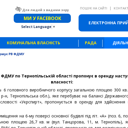
|
ПОШУК НА САЙТІ
КОНТАК
Для людей з вадами зору
Звичайна версія сайту
МИ У FACEBOOK
ЕЛЕКТРОННА ПРИ
Select Language
▼
КОМУНАЛЬНА ВЛАСНІСТЬ
РАДА
ДІЯЛЬН
рмує РВ ФДМУ
 ФДМУ по Тернопільській області пропонує в оренду насту
власності:
 6 головного виробничого корпусу загальною площею 300 кв.м (
 р-н, Тернопільська обл.), яке перебуває на балансі Державног
исловості «Укрспирт», пропонується в оренду для здійснення
щення на 6-му поверсі основної будівлі під літ. «А» (поз. 6, поз
ьною площею 26,7 кв. м (вул. Танцорова, 11, м. Тернопіль), 
ФДМУ по Тернопільській області, пропонується для розміщення