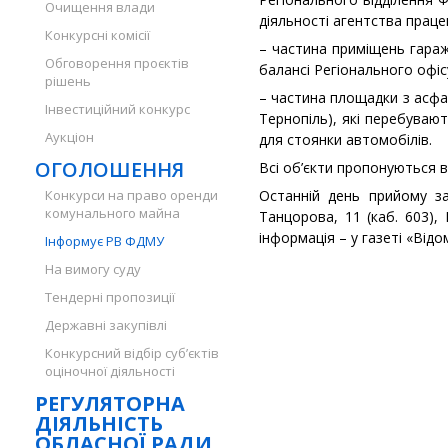
Очищення влади
діяльності агентства прац
Конкурсні комісії
– частина приміщень гаражі
Обговорення проєктів
балансі Регіонального офіс
рішень
– частина площадки з асфа
Інвестиційний конкурс
Тернопіль), які перебувают
Аукціон
для стоянки автомобілів.
ОГОЛОШЕННЯ
Всі об’єкти пропонуються в
Конкурси на право оренди
Останній день прийому за
комунального майна
Танцорова, 11 (каб. 603),
інформація – у газеті «Відо
Інформує РВ ФДМУ
На вимогу суду
Тендерні пропозиції
Державні закупівлі
Конкурсний відбір суб’єктів
оціночної діяльності
РЕГУЛЯТОРНА
ДІЯЛЬНІСТЬ
ОБЛАСНОЇ РАДИ