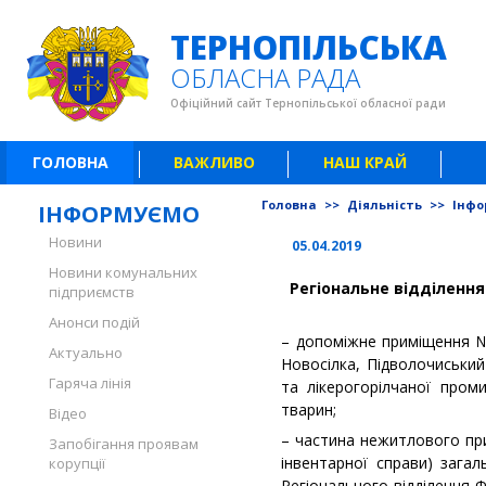
ТЕРНОПІЛЬСЬКА
ОБЛАСНА РАДА
Офіційний сайт Тернопільської обласної ради
ГОЛОВНА
ВАЖЛИВО
НАШ КРАЙ
Головна
>>
Діяльність
>>
Інфо
ІНФОРМУЄМО
Новини
05.04.2019
Новини комунальних
Регіональне відділення
підприємств
Анонси подій
– допоміжне приміщення №
Актуально
Новосілка, Підволочиський
Гаряча лінія
та лікерогорілчаної пром
тварин;
Відео
– частина нежитлового примі
Запобігання проявам
інвентарної справи) загал
корупції
Регіонального відділення 