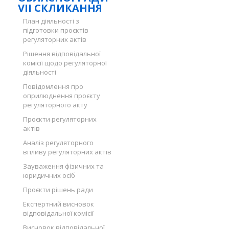
VII СКЛИКАННЯ
План діяльності з
підготовки проєктів
регуляторних актів
Рішення відповідальної
комісії щодо регуляторної
діяльності
Повідомлення про
оприлюднення проєкту
регуляторного акту
Проєкти регуляторних
актів
Аналіз регуляторного
впливу регуляторних актів
Зауваження фізичних та
юридичних осіб
Проєкти рішень ради
Експертний висновок
відповідальної комісії
Висновок відповідальної