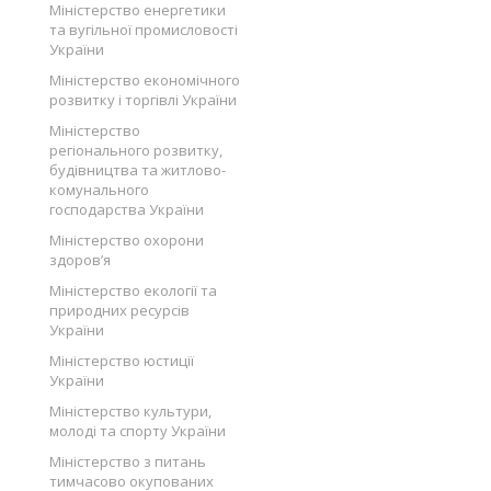
Міністерство енергетики
та вугільної промисловості
України
Міністерство економічного
розвитку і торгівлі України
Міністерство
регіонального розвитку,
будівництва та житлово-
комунального
господарства України
Міністерство охорони
здоров’я
Міністерство екології та
природних ресурсів
України
Міністерство юстиції
України
Міністерство культури,
молоді та спорту України
Міністерство з питань
тимчасово окупованих