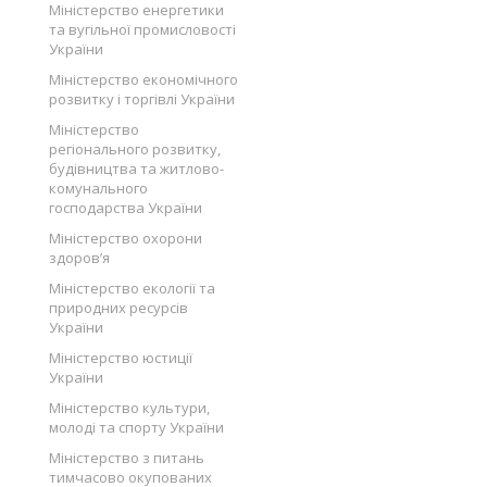
Міністерство енергетики
та вугільної промисловості
України
Міністерство економічного
розвитку і торгівлі України
Міністерство
регіонального розвитку,
будівництва та житлово-
комунального
господарства України
Міністерство охорони
здоров’я
Міністерство екології та
природних ресурсів
України
Міністерство юстиції
України
Міністерство культури,
молоді та спорту України
Міністерство з питань
тимчасово окупованих