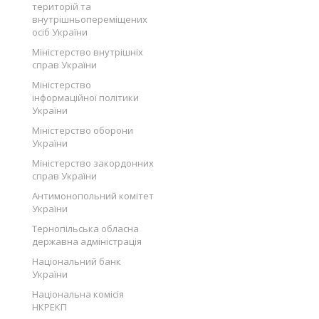
територій та
внутрішньопереміщених
осіб України
Міністерство внутрішніх
справ України
Міністерство
інформаційної політики
України
Міністерство оборони
України
Міністерство закордонних
справ України
Антимонопольний комітет
України
Тернопільська обласна
державна адміністрація
Національний банк
України
Національна комісія
НКРЕКП