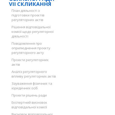
VII СКЛИКАННЯ
План діяльності з
підготовки проєктів
регуляторних актів
Рішення відповідальної
комісії щодо регуляторної
діяльності
Повідомлення про
оприлюднення проєкту
регуляторного акту
Проєкти регуляторних
актів
Аналіз регуляторного
впливу регуляторних актів
Зауваження фізичних та
юридичних осіб
Проєкти рішень ради
Експертний висновок
відповідальної комісії
Висновок відповідальної