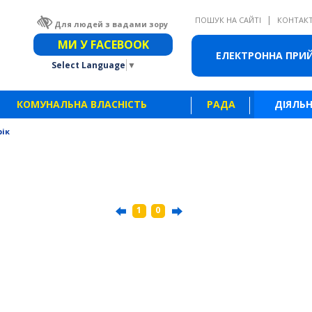
|
ПОШУК НА САЙТІ
КОНТАК
Для людей з вадами зору
Звичайна версія сайту
МИ У FACEBOOK
ЕЛЕКТРОННА ПРИ
Select Language
▼
КОМУНАЛЬНА ВЛАСНІСТЬ
РАДА
ДІЯЛЬН
рік
1
0