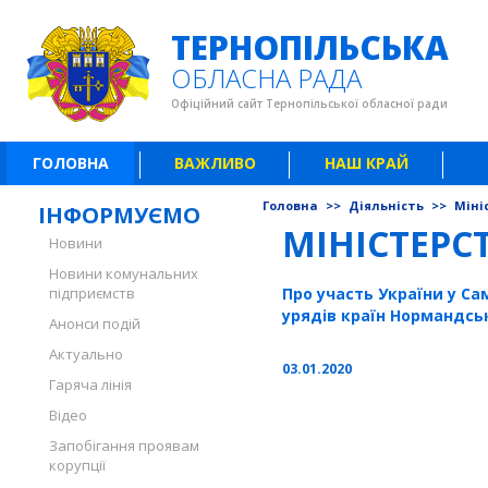
ТЕРНОПІЛЬСЬКА
ОБЛАСНА РАДА
Офіційний сайт Тернопільської обласної ради
ГОЛОВНА
ВАЖЛИВО
НАШ КРАЙ
Головна
>>
Діяльність
>>
Міні
ІНФОРМУЄМО
МІНІСТЕРС
Новини
Новини комунальних
підприємств
Про участь України у Са
урядів країн Нормандсь
Анонси подій
Актуально
03.01.2020
Гаряча лінія
Відео
Запобігання проявам
корупції