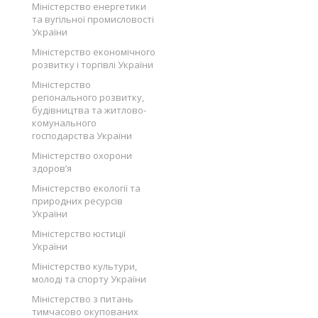
Міністерство енергетики
та вугільної промисловості
України
Міністерство економічного
розвитку і торгівлі України
Міністерство
регіонального розвитку,
будівництва та житлово-
комунального
господарства України
Міністерство охорони
здоров’я
Міністерство екології та
природних ресурсів
України
Міністерство юстиції
України
Міністерство культури,
молоді та спорту України
Міністерство з питань
тимчасово окупованих