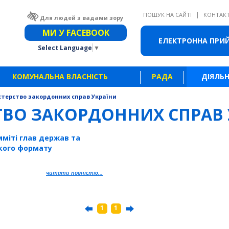
|
ПОШУК НА САЙТІ
КОНТАК
Для людей з вадами зору
Звичайна версія сайту
МИ У FACEBOOK
ЕЛЕКТРОННА ПРИ
Select Language
▼
КОМУНАЛЬНА ВЛАСНІСТЬ
РАДА
ДІЯЛЬН
стерство закордонних справ України
ТВО ЗАКОРДОННИХ СПРАВ
мміті глав держав та
кого формату
читати повністю...
1
1