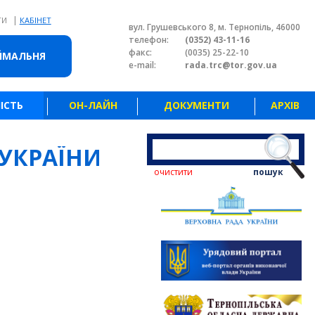
|
ТИ
КАБІНЕТ
вул. Грушевського 8, м. Тернопіль, 46000
телефон:
(0352) 43-11-16
факс:
(0035) 25-22-10
ЙМАЛЬНЯ
e-mail:
rada.trc@tor.gov.ua
ІСТЬ
ОН-ЛАЙН
ДОКУМЕНТИ
АРХІВ
 УКРАЇНИ
очистити
пошук