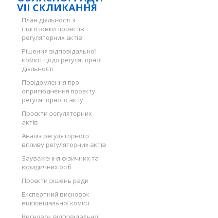
VII СКЛИКАННЯ
План діяльності з
підготовки проєктів
регуляторних актів
Рішення відповідальної
комісії щодо регуляторної
діяльності
Повідомлення про
оприлюднення проєкту
регуляторного акту
Проєкти регуляторних
актів
Аналіз регуляторного
впливу регуляторних актів
Зауваження фізичних та
юридичних осіб
Проєкти рішень ради
Експертний висновок
відповідальної комісії
Висновок відповідальної