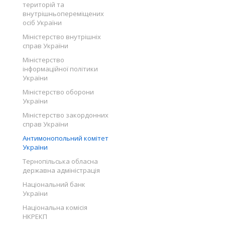
територій та
внутрішньопереміщених
осіб України
Міністерство внутрішніх
справ України
Міністерство
інформаційної політики
України
Міністерство оборони
України
Міністерство закордонних
справ України
Антимонопольний комітет
України
Тернопільська обласна
державна адміністрація
Національний банк
України
Національна комісія
НКРЕКП