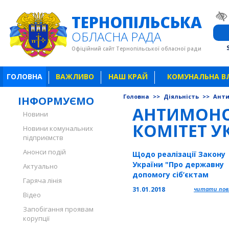
ТЕРНОПІЛЬСЬКА
ОБЛАСНА РАДА
Офіційний сайт Тернопільської обласної ради
ГОЛОВНА
ВАЖЛИВО
НАШ КРАЙ
КОМУНАЛЬНА В
Головна
>>
Діяльність
>>
Анти
ІНФОРМУЄМО
АНТИМОН
Новини
КОМІТЕТ У
Новини комунальних
підприємств
Анонси подій
Щодо реалізації Закону
України "Про державну
Актуально
допомогу сіб’єктам
Гаряча лінія
господарювання"
31.01.2018
читати повн
Відео
Запобігання проявам
корупції