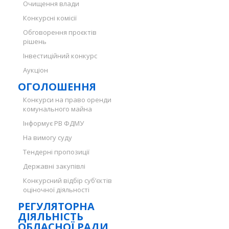
Очищення влади
Конкурсні комісії
Обговорення проєктів
рішень
Інвестиційний конкурс
Аукціон
ОГОЛОШЕННЯ
Конкурси на право оренди
комунального майна
Інформує РВ ФДМУ
На вимогу суду
Тендерні пропозиції
Державні закупівлі
Конкурсний відбір суб’єктів
оціночної діяльності
РЕГУЛЯТОРНА
ДІЯЛЬНІСТЬ
ОБЛАСНОЇ РАДИ