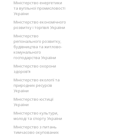
Міністерство енергетики
та вугільної промисловості
України
Міністерство економічного
розвитку і торгівлі України
Міністерство
регіонального розвитку,
будівництва та житлово-
комунального
господарства України
Міністерство охорони
здоров’я
Міністерство екології та
природних ресурсів
України
Міністерство юстиції
України
Міністерство культури,
молоді та спорту України
Міністерство з питань
тимчасово окупованих