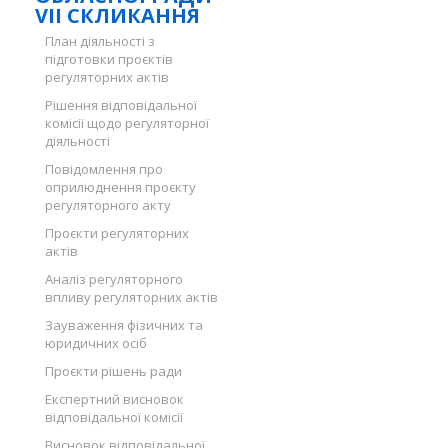
VII СКЛИКАННЯ
План діяльності з
підготовки проєктів
регуляторних актів
Рішення відповідальної
комісії щодо регуляторної
діяльності
Повідомлення про
оприлюднення проєкту
регуляторного акту
Проєкти регуляторних
актів
Аналіз регуляторного
впливу регуляторних актів
Зауваження фізичних та
юридичних осіб
Проєкти рішень ради
Експертний висновок
відповідальної комісії
Висновок відповідальної