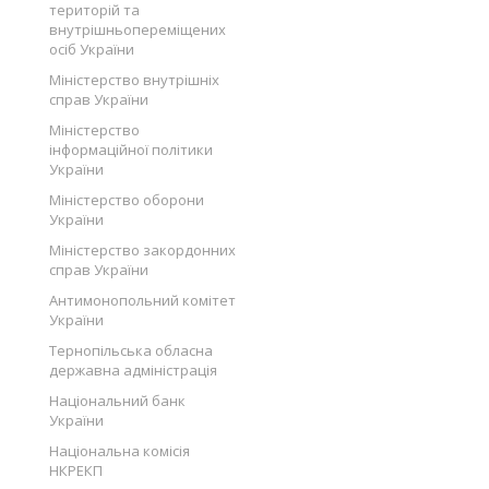
територій та
внутрішньопереміщених
осіб України
Міністерство внутрішніх
справ України
Міністерство
інформаційної політики
України
Міністерство оборони
України
Міністерство закордонних
справ України
Антимонопольний комітет
України
Тернопільська обласна
державна адміністрація
Національний банк
України
Національна комісія
НКРЕКП