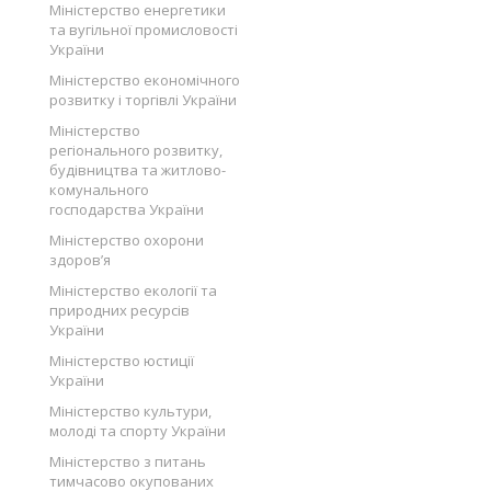
Міністерство енергетики
та вугільної промисловості
України
Міністерство економічного
розвитку і торгівлі України
Міністерство
регіонального розвитку,
будівництва та житлово-
комунального
господарства України
Міністерство охорони
здоров’я
Міністерство екології та
природних ресурсів
України
Міністерство юстиції
України
Міністерство культури,
молоді та спорту України
Міністерство з питань
тимчасово окупованих