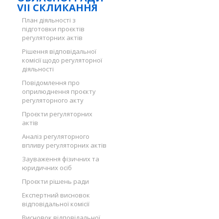
VII СКЛИКАННЯ
План діяльності з
підготовки проєктів
регуляторних актів
Рішення відповідальної
комісії щодо регуляторної
діяльності
Повідомлення про
оприлюднення проєкту
регуляторного акту
Проєкти регуляторних
актів
Аналіз регуляторного
впливу регуляторних актів
Зауваження фізичних та
юридичних осіб
Проєкти рішень ради
Експертний висновок
відповідальної комісії
Висновок відповідальної