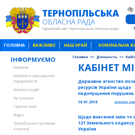
ТЕРНОПІЛЬСЬКА
ОБЛАСНА РАДА
Офіційний сайт Тернопільської обласної ради
ГОЛОВНА
ВАЖЛИВО
НАШ КРАЙ
КОМУНАЛЬНА В
Головна
>>
Діяльність
>>
Кабі
ІНФОРМУЄМО
КАБІНЕТ МІ
Новини
Новини комунальних
підприємств
Державне агенство лісо
ресурсів України щодо
Анонси подій
недопущення порушень 
Актуально
час проведення торгів з
16.01.2018
читати повн
продажу необробленої
Гаряча лінія
деревени
Відео
Щодо внесення змін то 
121 Земельного кодексу
Запобігання проявам
корупції
України