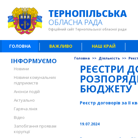
ТЕРНОПІЛЬСЬКА
ОБЛАСНА РАДА
Офіційний сайт Тернопільської обласної ради
ГОЛОВНА
ВАЖЛИВО
НАШ КРАЙ
Головна
>>
Діяльність
>>
Реєс
ІНФОРМУЄМО
РЕЄСТРИ Д
Новини
РОЗПОРЯД
Новини комунальних
підприємств
БЮДЖЕТУ
Анонси подій
Актуально
Реєстр договорів за ІІ к
Гаряча лінія
Відео
19.07.2024
Запобігання проявам
корупції