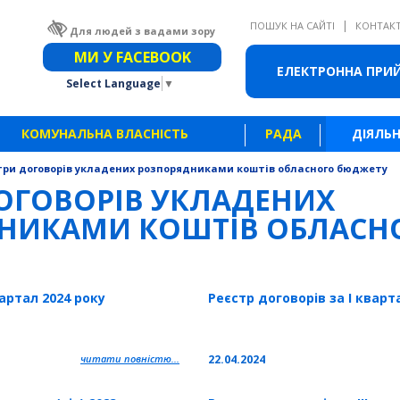
|
ПОШУК НА САЙТІ
КОНТАК
Для людей з вадами зору
Звичайна версія сайту
МИ У FACEBOOK
ЕЛЕКТРОННА ПРИ
Select Language
▼
КОМУНАЛЬНА ВЛАСНІСТЬ
РАДА
ДІЯЛЬН
три договорів укладених розпорядниками коштів обласного бюджету
ОГОВОРІВ УКЛАДЕНИХ
НИКАМИ КОШТІВ ОБЛАСН
вартал 2024 року
Реєстр договорів за І кварт
читати повністю...
22.04.2024