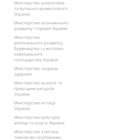
Міністерство енергетики
та вугільної промисловості
України
Міністерство економічного
розвитку і торгівлі України
Міністерство
регіонального розвитку,
будівництва та житлово-
комунального
господарства України
Міністерство охорони
здоров’я
Міністерство екології та
природних ресурсів
України
Міністерство юстиції
України
Міністерство культури,
молоді та спорту України
Міністерство з питань
тимчасово окупованих