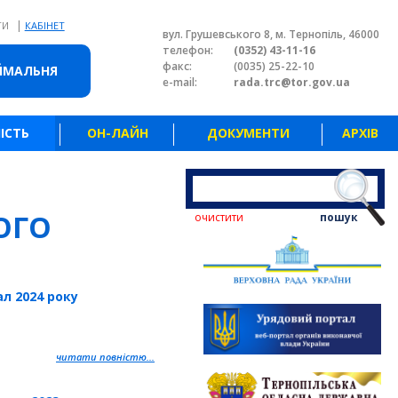
|
ТИ
КАБІНЕТ
вул. Грушевського 8, м. Тернопіль, 46000
телефон:
(0352) 43-11-16
факс:
(0035) 25-22-10
ЙМАЛЬНЯ
e-mail:
rada.trc@tor.gov.ua
ІСТЬ
ОН-ЛАЙН
ДОКУМЕНТИ
АРХІВ
ОГО
очистити
пошук
ал 2024 року
читати повністю...