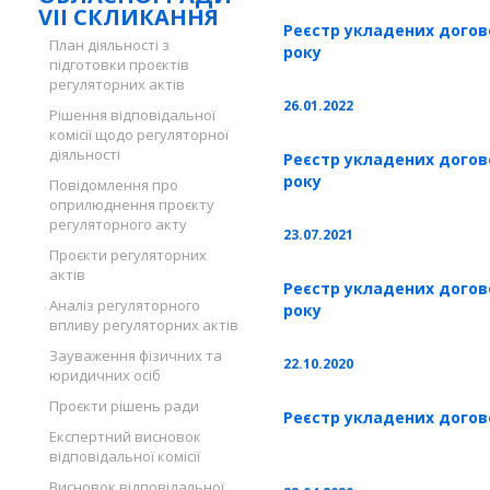
VII СКЛИКАННЯ
Реєстр укладених догово
План діяльності з
року
підготовки проєктів
регуляторних актів
26.01.2022
Рішення відповідальної
комісії щодо регуляторної
діяльності
Реєстр укладених договор
року
Повідомлення про
оприлюднення проєкту
регуляторного акту
23.07.2021
Проєкти регуляторних
актів
Реєстр укладених договор
Аналіз регуляторного
року
впливу регуляторних актів
Зауваження фізичних та
22.10.2020
юридичних осіб
Проєкти рішень ради
Реєстр укладених догово
Експертний висновок
відповідальної комісії
Висновок відповідальної