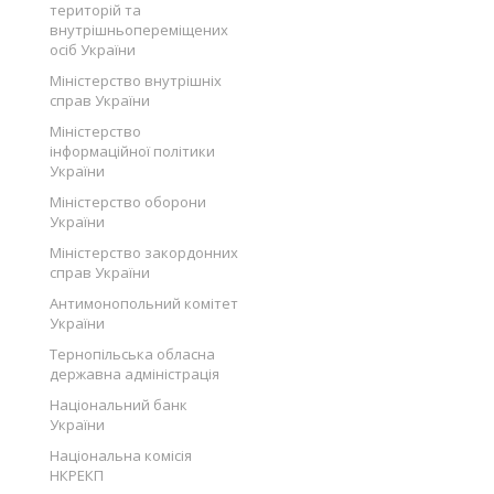
територій та
внутрішньопереміщених
осіб України
Міністерство внутрішніх
справ України
Міністерство
інформаційної політики
України
Міністерство оборони
України
Міністерство закордонних
справ України
Антимонопольний комітет
України
Тернопільська обласна
державна адміністрація
Національний банк
України
Національна комісія
НКРЕКП