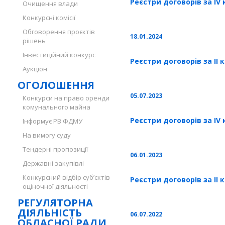
Реєстри договорів за IV 
Очищення влади
Конкурсні комісії
Обговорення проєктів
18.01.2024
рішень
Інвестиційний конкурс
Реєстри договорів за ІІ 
Аукціон
ОГОЛОШЕННЯ
05.07.2023
Конкурси на право оренди
комунального майна
Реєстри договорів за ІV 
Інформує РВ ФДМУ
На вимогу суду
Тендерні пропозиції
06.01.2023
Державні закупівлі
Конкурсний відбір суб’єктів
Реєстри договорів за ІІ 
оціночної діяльності
РЕГУЛЯТОРНА
ДІЯЛЬНІСТЬ
06.07.2022
ОБЛАСНОЇ РАДИ