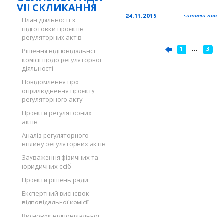
VII СКЛИКАННЯ
24.11.2015
читати повн
План діяльності з
підготовки проєктів
регуляторних актів
1
...
3
Рішення відповідальної
комісії щодо регуляторної
діяльності
Повідомлення про
оприлюднення проєкту
регуляторного акту
Проєкти регуляторних
актів
Аналіз регуляторного
впливу регуляторних актів
Зауваження фізичних та
юридичних осіб
Проєкти рішень ради
Експертний висновок
відповідальної комісії
Висновок відповідальної