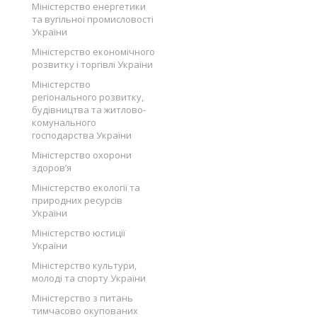
Міністерство енергетики
та вугільної промисловості
України
Міністерство економічного
розвитку і торгівлі України
Міністерство
регіонального розвитку,
будівництва та житлово-
комунального
господарства України
Міністерство охорони
здоров’я
Міністерство екології та
природних ресурсів
України
Міністерство юстиції
України
Міністерство культури,
молоді та спорту України
Міністерство з питань
тимчасово окупованих