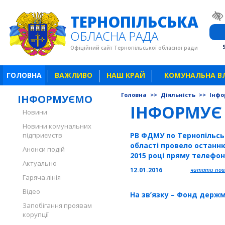
ТЕРНОПІЛЬСЬКА
ОБЛАСНА РАДА
Офіційний сайт Тернопільської обласної ради
ГОЛОВНА
ВАЖЛИВО
НАШ КРАЙ
КОМУНАЛЬНА В
Головна
>>
Діяльність
>>
Інфо
ІНФОРМУЄМО
ІНФОРМУЄ
Новини
Новини комунальних
підприємств
РВ ФДМУ по Тернопільсь
області провело останню
Анонси подій
2015 році пряму телефо
Актуально
лінію
12.01.2016
читати повн
Гаряча лінія
Відео
На зв’язку – Фонд держ
Запобігання проявам
корупції