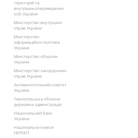
територій та
внутрішньопереміщених
осіб України
Міністерство внутрішніх
справ України
Міністерство
інформаційної політики
України
Міністерство оборони
України
Міністерство закордонних
справ України
Антимонопольний комітет
України
Тернопільська обласна
державна адміністрація
Національний банк
України
Національна комісія
НКРЕКП