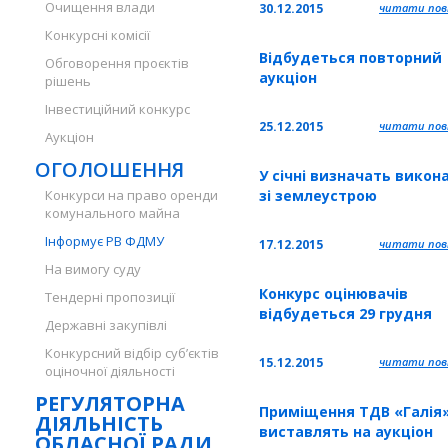
Очищення влади
30.12.2015
читати повн
Конкурсні комісії
Відбудеться повторний
Обговорення проєктів
аукціон
рішень
Інвестиційний конкурс
25.12.2015
читати повн
Аукціон
ОГОЛОШЕННЯ
У січні визначать викон
Конкурси на право оренди
зі землеустрою
комунального майна
Інформує РВ ФДМУ
17.12.2015
читати повн
На вимогу суду
Конкурс оцінювачів
Тендерні пропозиції
відбудеться 29 грудня
Державні закупівлі
Конкурсний відбір суб’єктів
15.12.2015
читати повн
оціночної діяльності
РЕГУЛЯТОРНА
Приміщення ТДВ «Галія
ДІЯЛЬНІСТЬ
виставлять на аукціон
ОБЛАСНОЇ РАДИ