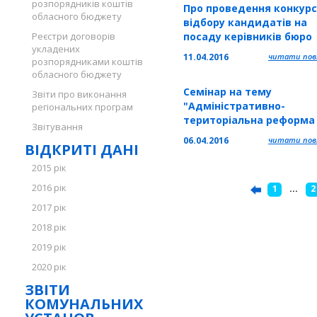
розпорядників коштів
Про проведення конкурс
обласного бюджету
відбору кандидатів на
Реєстри договорів
посаду керівників бюро
укладених
правової допомоги
11.04.2016
читати повн
розпорядниками коштів
обласного бюджету
Семінар на тему
Звіти про виконання
"Адміністративно-
регіональних програм
територіальна реформа
Звітування
Україні: проблеми і
06.04.2016
читати повн
ВІДКРИТІ ДАНІ
перспективи" для
заступників голів райра
2015 рік
сільських, селищних, мі
2016 рік
1
...
2
голів
2017 рік
2018 рік
2019 рік
2020 рік
ЗВІТИ
КОМУНАЛЬНИХ