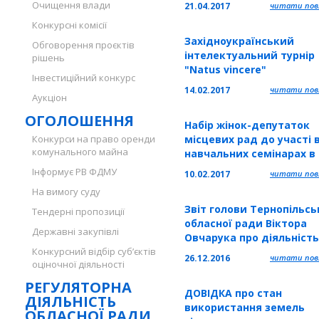
Очищення влади
21.04.2017
читати повн
Конкурсні комісії
Західноукраїнський
Обговорення проєктів
інтелектуальний турнір
рішень
"Natus vincere"
Інвестиційний конкурс
14.02.2017
читати повн
Аукціон
ОГОЛОШЕННЯ
Набір жінок-депутаток
Конкурси на право оренди
місцевих рад до участі 
комунального майна
навчальних семінарах в
рамках проекту "Посил
Інформує РВ ФДМУ
10.02.2017
читати повн
місцевої демократії"
На вимогу суду
Звіт голови Тернопільсь
Тендерні пропозиції
обласної ради Віктора
Державні закупівлі
Овчарука про діяльність
Конкурсний відбір суб’єктів
грудня 2015 - по грудень
26.12.2016
читати повн
оціночної діяльності
рр.
РЕГУЛЯТОРНА
ДОВІДКА про стан
ДІЯЛЬНІСТЬ
використання земель
ОБЛАСНОЇ РАДИ