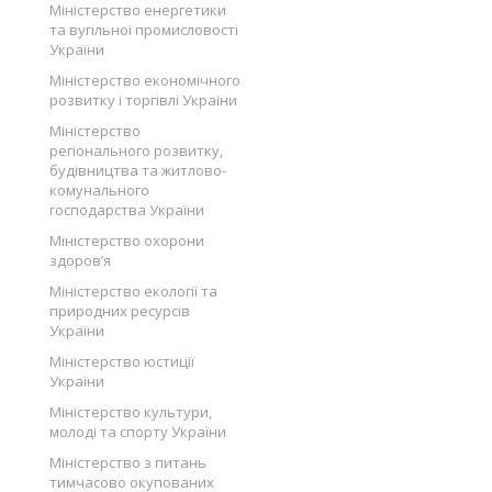
Міністерство енергетики
та вугільної промисловості
України
Міністерство економічного
розвитку і торгівлі України
Міністерство
регіонального розвитку,
будівництва та житлово-
комунального
господарства України
Міністерство охорони
здоров’я
Міністерство екології та
природних ресурсів
України
Міністерство юстиції
України
Міністерство культури,
молоді та спорту України
Міністерство з питань
тимчасово окупованих