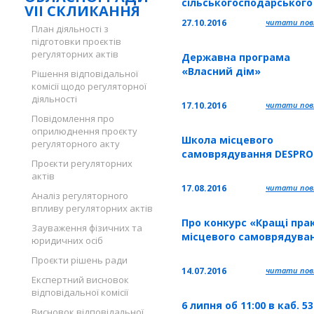
сільськогосподарського
VII СКЛИКАННЯ
призначення
27.10.2016
читати повн
План діяльності з
підготовки проєктів
регуляторних актів
Державна програма
«Власний дім»
Рішення відповідальної
комісії щодо регуляторної
діяльності
17.10.2016
читати повн
Повідомлення про
оприлюднення проєкту
Школа місцевого
регуляторного акту
самоврядування DESPRO
Проєкти регуляторних
актів
17.08.2016
читати повн
Аналіз регуляторного
впливу регуляторних актів
Про конкурс «Кращі пра
Зауваження фізичних та
місцевого самоврядува
юридичних осіб
Проєкти рішень ради
14.07.2016
читати повн
Експертний висновок
відповідальної комісії
6 липня об 11:00 в каб. 53
Висновок відповідальної