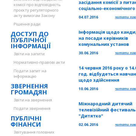
засідання комісії з пита
комісії про відповідність
соціально-економічного
проєкту регуляторного
розвитку, промисловості
акту вимогам Закону
04.07.2016
читати повн
енергетики,
Рішення ради
транспорту,зв’язку, тур
Інформація щодо канди
ДОСТУП ДО
курортно-рекреаційної 
на посади керівників
ПУБЛІЧНОЇ
зовнішньоекономічнної
комунальних установ
ІНФОРМАЦІЇ
діяльності
обласної ради (заклади
30.06.2016
читати повн
Звіти на запити
культури)
Нормативно-правові акти
14 червня 2016 року о 14.
Подати запит на
год. відбудеться навча
інформацію
щодо здійснення
ЗВЕРНЕННЯ
електронних державних
10.06.2016
читати повн
ГРОМАДЯН
закупівель «PROZORRO»
Звіти на звернення
Міжнародний дитячий
Подати звернення
телевізійний фестиваль
"Дитятко"
ПУБЛІЧНІ
ФІНАНСИ
02.06.2016
читати повн
Звітування головних