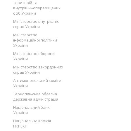
територій та
внутрішньопереміщених
осіб України
Міністерство внутрішніх
справ України
Міністерство
інформаційної політики
України
Міністерство оборони
України
Міністерство закордонних
справ України
Антимонопольний комітет
України
Тернопільська обласна
державна адміністрація
Національний банк
України
Національна комісія
НКРЕКП