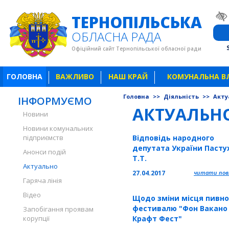
ТЕРНОПІЛЬСЬКА
ОБЛАСНА РАДА
Офіційний сайт Тернопільської обласної ради
ГОЛОВНА
ВАЖЛИВО
НАШ КРАЙ
КОМУНАЛЬНА В
Головна
>>
Діяльність
>>
Акту
ІНФОРМУЄМО
АКТУАЛЬН
Новини
Новини комунальних
підприємств
Відповідь народного
депутата України Пасту
Анонси подій
Т.Т.
Актуально
27.04.2017
читати повн
Гаряча лінія
Відео
Щодо зміни місця пивно
фестивалю "Фон Вакано
Запобігання проявам
корупції
Крафт Фест"