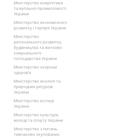
Міністерство енергетики
та вугільної промисловості
України
Міністерство економічного
розвитку і торгівлі України
Міністерство
регіонального розвитку,
будівництва та житлово-
комунального
господарства України
Міністерство охорони
здоров’я
Міністерство екології та
природних ресурсів
України
Міністерство юстиції
України
Міністерство культури,
молоді та спорту України
Міністерство з питань
тимчасово окупованих