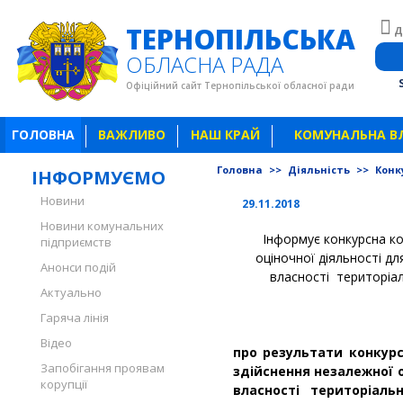
ТЕРНОПІЛЬСЬКА
Д
ОБЛАСНА РАДА
Офіційний сайт Тернопільської обласної ради
ГОЛОВНА
ВАЖЛИВО
НАШ КРАЙ
КОМУНАЛЬНА В
Головна
>>
Діяльність
>>
Конк
ІНФОРМУЄМО
Новини
29.11.2018
Новини комунальних
Інформує конкурсна ком
підприємств
оціночної діяльності дл
Анонси подій
власності територіал
Актуально
Гаряча лінія
Відео
про результати конкурсу
Запобігання проявам
здійснення незалежної 
корупції
власності територіальн