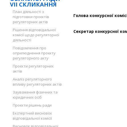
VII СКЛИКАННЯ
План діяльності з
Голова конкур
підготовки проєктів
регуляторних актів
Рішення відповідальної
Секретар конку
комісії щодо регуляторної
діяльності
Повідомлення про
оприлюднення проєкту
регуляторного акту
Проєкти регуляторних
актів
Аналіз регуляторного
впливу регуляторних актів
Зауваження фізичних та
юридичних осіб
Проєкти рішень ради
Експертний висновок
відповідальної комісії
Висновок відповідальної