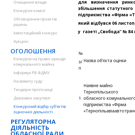
для визначення ринк
Очищення влади
збільшення статутного 
Конкурсні комісії
підприємства «Фірма «Т
Обговорення проєктів
який відбувся 06 листо
рішень
у газеті „Свобода” № 84 
Інвестиційний конкурс
Аукціон
ОГОЛОШЕННЯ
№
Конкурси на право оренди
Назва об’єкта оцінки
з/
комунального майна
п
Інформує РВ ФДМУ
На вимогу суду
Наявне майно
Тендерні пропозиції
Тернопільського
Державні закупівлі
1
обласного комунальног
підприємства «Фірма
Конкурсний відбір суб’єктів
«Тернопільавіаавтотран
оціночної діяльності
РЕГУЛЯТОРНА
ДІЯЛЬНІСТЬ
ОБЛАСНОЇ РАДИ