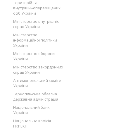
територій та
внутрішньопереміщених
осіб України
Міністерство внутрішніх
справ України
Міністерство
інформаційної політики
України
Міністерство оборони
України
Міністерство закордонних
справ України
Антимонопольний комітет
України
Тернопільська обласна
державна адміністрація
Національний банк
України
Національна комісія
НКРЕКП