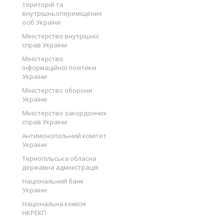
територій та
внутрішньопереміщених
осіб України
Міністерство внутрішніх
справ України
Міністерство
інформаційної політики
України
Міністерство оборони
України
Міністерство закордонних
справ України
Антимонопольний комітет
України
Тернопільська обласна
державна адміністрація
Національний банк
України
Національна комісія
НКРЕКП