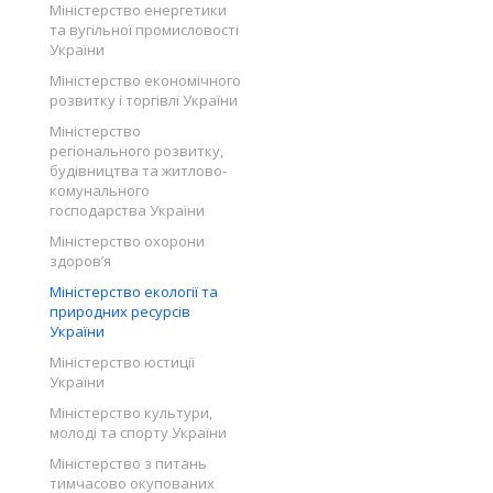
Міністерство енергетики
та вугільної промисловості
України
Міністерство економічного
розвитку і торгівлі України
Міністерство
регіонального розвитку,
будівництва та житлово-
комунального
господарства України
Міністерство охорони
здоров’я
Міністерство екології та
природних ресурсів
України
Міністерство юстиції
України
Міністерство культури,
молоді та спорту України
Міністерство з питань
тимчасово окупованих