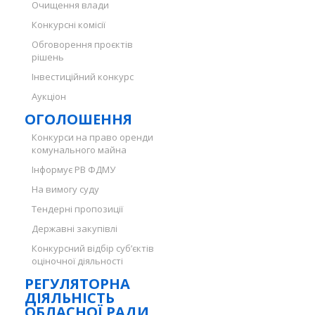
Очищення влади
Конкурсні комісії
Обговорення проєктів
рішень
Інвестиційний конкурс
Аукціон
ОГОЛОШЕННЯ
Конкурси на право оренди
комунального майна
Інформує РВ ФДМУ
На вимогу суду
Тендерні пропозиції
Державні закупівлі
Конкурсний відбір суб’єктів
оціночної діяльності
РЕГУЛЯТОРНА
ДІЯЛЬНІСТЬ
ОБЛАСНОЇ РАДИ