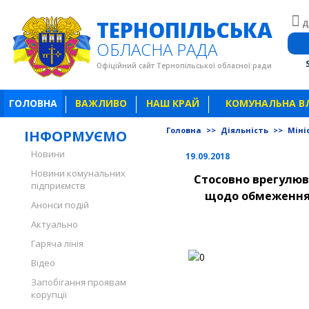
ТЕРНОПІЛЬСЬКА
Д
ОБЛАСНА РАДА
Офіційний сайт Тернопільської обласної ради
ГОЛОВНА
ВАЖЛИВО
НАШ КРАЙ
КОМУНАЛЬНА В
Головна
>>
Діяльність
>>
Міні
ІНФОРМУЄМО
Новини
19.09.2018
Новини комунальних
Стосовно врегулюв
підприємств
щодо обмеження 
Анонси подій
Актуально
Гаряча лінія
Відео
Запобігання проявам
корупції