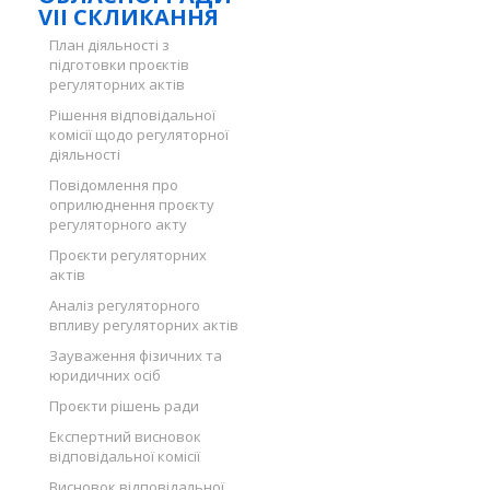
VII СКЛИКАННЯ
План діяльності з
підготовки проєктів
регуляторних актів
Рішення відповідальної
комісії щодо регуляторної
діяльності
Повідомлення про
оприлюднення проєкту
регуляторного акту
Проєкти регуляторних
актів
Аналіз регуляторного
впливу регуляторних актів
Зауваження фізичних та
юридичних осіб
Проєкти рішень ради
Експертний висновок
відповідальної комісії
Висновок відповідальної