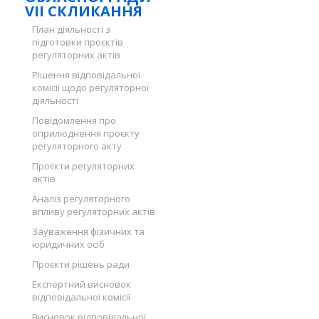
VII СКЛИКАННЯ
План діяльності з
підготовки проєктів
регуляторних актів
Рішення відповідальної
комісії щодо регуляторної
діяльності
Повідомлення про
оприлюднення проєкту
регуляторного акту
Проєкти регуляторних
актів
Аналіз регуляторного
впливу регуляторних актів
Зауваження фізичних та
юридичних осіб
Проєкти рішень ради
Експертний висновок
відповідальної комісії
Висновок відповідальної