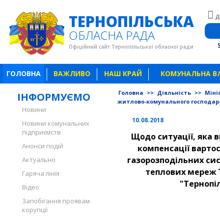
ТЕРНОПІЛЬСЬКА
Д
ОБЛАСНА РАДА
Офіційний сайт Тернопільської обласної ради
ГОЛОВНА
ВАЖЛИВО
НАШ КРАЙ
КОМУНАЛЬНА В
Головна
>>
Діяльність
>>
Міні
ІНФОРМУЄМО
житлово-комунального господар
Новини
10.08.2018
Новини комунальних
підприємств
Щодо ситуації, яка 
Анонси подій
компенсації варто
газорозподільних си
Актуально
теплових мереж Т
Гаряча лінія
"Тернопі
Відео
Запобігання проявам
корупції