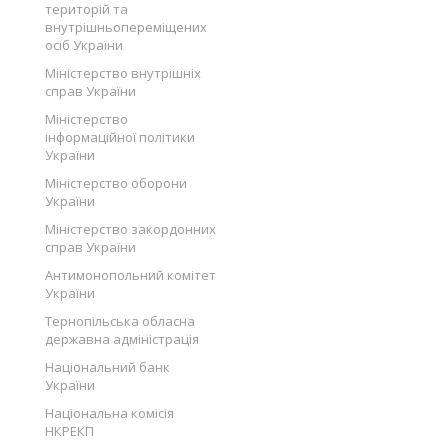
територій та
внутрішньопереміщених
осіб України
Міністерство внутрішніх
справ України
Міністерство
інформаційної політики
України
Міністерство оборони
України
Міністерство закордонних
справ України
Антимонопольний комітет
України
Тернопільська обласна
державна адміністрація
Національний банк
України
Національна комісія
НКРЕКП