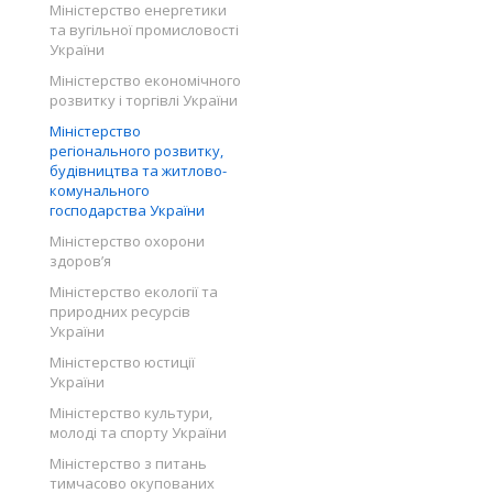
Міністерство енергетики
та вугільної промисловості
України
Міністерство економічного
розвитку і торгівлі України
Міністерство
регіонального розвитку,
будівництва та житлово-
комунального
господарства України
Міністерство охорони
здоров’я
Міністерство екології та
природних ресурсів
України
Міністерство юстиції
України
Міністерство культури,
молоді та спорту України
Міністерство з питань
тимчасово окупованих