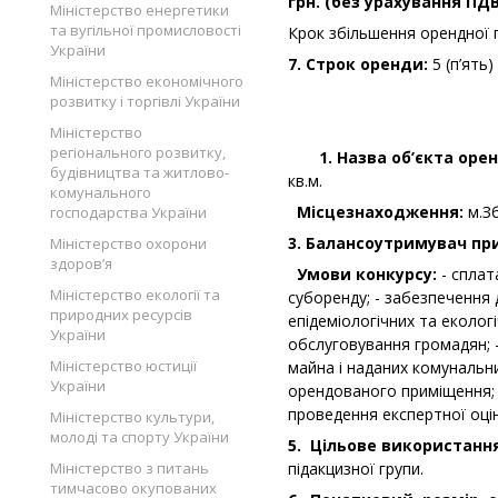
грн. (без урахування ПДВ
Міністерство енергетики
та вугільної промисловості
Крок збільшення орендної 
України
7. Строк оренди:
5 (п’ять)
Міністерство економічного
розвитку і торгівлі України
Міністерство
регіонального розвитку,
1. Назва об’єкта орен
будівництва та житлово-
кв.м.
комунального
Місцезнаходження:
м.Зб
господарства України
3. Балансоутримувач пр
Міністерство охорони
здоров’я
Умови конкурсу:
- сплат
Міністерство екології та
суборенду; - забезпечення
природних ресурсів
епідеміологічних та еколог
України
обслуговування громадян;
Міністерство юстиції
майна і наданих комунальн
України
орендованого приміщення; 
проведення експертної оцін
Міністерство культури,
молоді та спорту України
5. Цільове використання
Міністерство з питань
підакцизної групи.
тимчасово окупованих