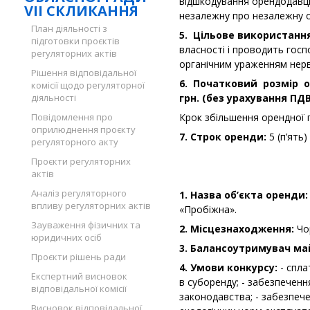
відшкодування орендодавцю
VII СКЛИКАННЯ
незалежну про незалежну о
План діяльності з
5. Цільове використання
підготовки проєктів
власності і проводить госп
регуляторних актів
органічним ураженням нерво
Рішення відповідальної
6. Початковий розмір о
комісії щодо регуляторної
діяльності
грн. (без урахування ПДВ
Повідомлення про
Крок збільшення орендної 
оприлюднення проєкту
7. Строк оренди:
5 (п’ять)
регуляторного акту
Проєкти регуляторних
актів
Аналіз регуляторного
1. Назва об’єкта оренди
впливу регуляторних актів
«Пробіжна».
Зауваження фізичних та
2. Місцезнаходження:
Чор
юридичних осіб
3. Балансоутримувач ма
Проєкти рішень ради
4. Умови конкурсу:
- спла
Експертний висновок
в суборенду; - забезпече
відповідальної комісії
законодавства; - забезпеч
Висновок відповідальної