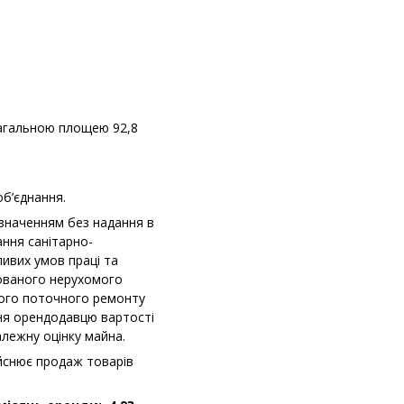
 загальною площею 92,8
б’єднання.
изначенням без надання в
ання санітарно-
ливих умов праці та
ованого нерухомого
ного поточного ремонту
ня орендодавцю вартості
алежну оцінку майна.
йснює продаж товарів