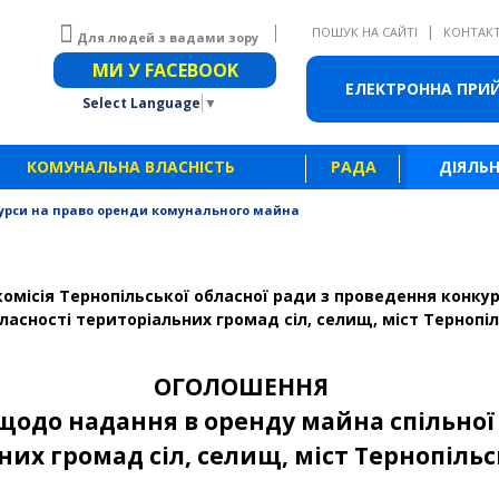
|
ПОШУК НА САЙТІ
КОНТАК
Для людей з вадами зору
Звичайна версія сайту
МИ У FACEBOOK
ЕЛЕКТРОННА ПРИ
Select Language
▼
КОМУНАЛЬНА ВЛАСНІСТЬ
РАДА
ДІЯЛЬН
урси на право оренди комунального майна
омісія Тернопільської обласної ради з проведення конку
ласності територіальних громад сіл, селищ, міст Тернопіл
ОГОЛОШЕННЯ
щодо надання в оренду майна спільної
их громад сіл, селищ, міст Тернопільс