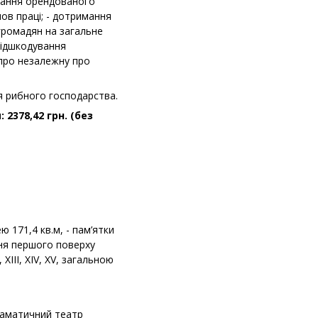
имання орендованого
ов праці; - дотримання
 громадян на загальне
відшкодування
 про незалежну про
я рибного господарства.
2378,42 грн. (без
 171,4 кв.м, - пам’ятки
ння першого поверху
, XIII, XIV, XV, загальною
раматичний театр