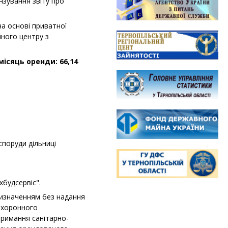
нзування звіту про
на основі приватної
йного центру з
ісяць оренди: 66,14
споруди дільниці
будсервіс".
ризначенням без надання
охоронного
тримання санітарно-