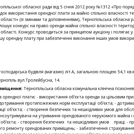
опільської обласної ради від 5 січня 2012 року №1312 «Про поря
док використання орендної плати за майно спільної власності те
 області» (зі змінами та доповненнями), Тернопільська обласна ра
лошує конкурс на право оренди майна спільної власності територ
 області. Конкурс проводиться за принципом аукціону і полягає у
шу орендну плату при забезпеченні виконання інших умов викори
господарська будівля (магазин) літ.А, загальною площею 54,1 кв.
ернопіль вул.Тролейбусна, 14.
риміщення:
Тернопільська обласна комунальна клінічна психонев
а орендної плати; - використання об’єкта оренди за цільовим пр
 дотримання протипожежних норм експлуатації об’єкта; - дотрим
ції об’єкта; - створення безпечних та нешкідливих умов для обсл
ансоутримувача на утримання орендованого нерухомого майна і
 об’єкта; - створення безпечних та нешкідливих умов праці; - п
 ремонту орендованих приміщень; - забезпечення страхування 