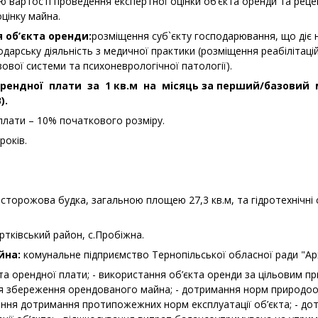
 вартості проведення експертної оцінки об’єкта оренди та реце
цінку майна.
 об’єкта оренди:
розміщення суб`єкту господарювання, що діє 
одарську діяльність з медичної практики (розміщення реабілітаці
вої системи та психоневрологічної патології).
рендної плати за 1 кв.м на місяць за перший/базовий м
).
плати – 10% початкового розміру.
 років.
:
сторожова будка, загальною площею 27,3 кв.м, та гідротехнічні 
тківський район, с.Пробіжна.
йна:
комунальне підприємство Тернопільської обласної ради "Арх
та орендної плати; - використання об’єкта оренди за цільовим п
ння збереження орендованого майна; - дотримання норм природо
ення дотримання протипожежних норм експлуатації об’єкта; - до