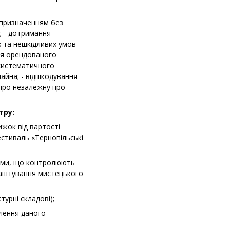
 призначенням без
; - дотримання
х та нешкідливих умов
ня орендованого
 систематичного
айна; - відшкодування
 про незалежну про
тру:
ижок від вартості
стиваль «Тернопільські
рами, що контролюють
лаштування мистецького
урні складові);
лення даного