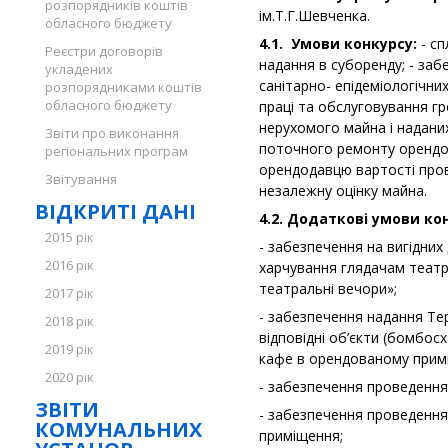
розпорядників коштів
ім.Т.Г.Шевченка.
обласного бюджету
4.1.
Умови конкурсу:
- сп
Реєстри договорів
надання в суборенду; - за
укладених
санітарно- епідеміологічни
розпорядниками коштів
обласного бюджету
праці та обслуговування г
нерухомого майна і надани
Звіти про виконання
поточного ремонту орендов
регіональних програм
орендодавцю вартості пров
Звітування
незалежну оцінку майна.
ВІДКРИТІ ДАНІ
4.2. Додаткові умови ко
2015 рік
- забезпечення на вигідних
2016 рік
харчування глядачам театр
театральні вечори»;
2017 рік
- забезпечення надання Т
2018 рік
відповідні об’єкти (бомбо
2019 рік
кафе в орендованому примі
2020 рік
- забезпечення проведення 
ЗВІТИ
- забезпечення проведення
КОМУНАЛЬНИХ
приміщення;