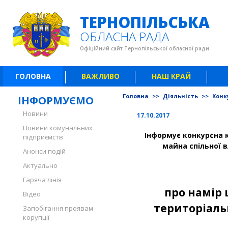
ТЕРНОПІЛЬСЬКА
ОБЛАСНА РАДА
Офіційний сайт Тернопільської обласної ради
ГОЛОВНА
ВАЖЛИВО
НАШ КРАЙ
Головна
>>
Діяльність
>>
Конк
ІНФОРМУЄМО
Новини
17.10.2017
Новини комунальних
Інформує конкурсна к
підприємств
майна спільної в
Анонси подій
Актуально
Гаряча лінія
про намір 
Відео
територіальн
Запобігання проявам
корупції