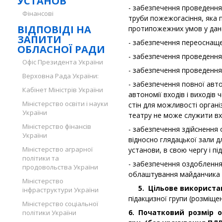
УСТАНОВ
- забезпечення проведення 
Фінансові
труби пожежогасіння, яка 
ВІДПОВІДІ НА
протипожежних умов у дано
ЗАПИТИ
- забезпечення переоснаще
ОБЛАСНОЇ РАДИ
- забезпечення проведення 
Офіс Президента України
- забезпечення проведення
Верховна Рада України:
- забезпечення повної авто
Кабінет Міністрів України
автономії входів і виході
Міністерство освіти і науки
стін для можливості органі
України
театру не може служити вх
Міністерство фінансів
- забезпечення здійснення
України
відносно глядацької зали 
Міністерство аграрної
установи, в свою чергу і пі
політики та
- забезпечення оздоблення
продовольства України
облаштування майданчика я
Міністерство
5.
Цільове використан
інфраструктури України
підакцизної групи (розміще
Міністерство соціальної
6. Початковий розмір о
політики України