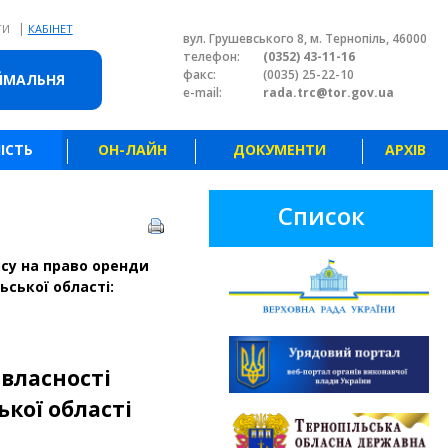
|
ТИ
КАБІНЕТ
вул. Грушевського 8, м. Тернопіль, 46000
телефон:
(0352) 43-11-16
факс:
(0035) 25-22-10
ЙМАЛЬНЯ
e-mail:
rada.trc@tor.gov.ua
ІСТЬ
ОН-ЛАЙН
ДОКУМЕНТИ
АРХІВ
Список
рсу на право оренди
ьської області:
 власності
ької області