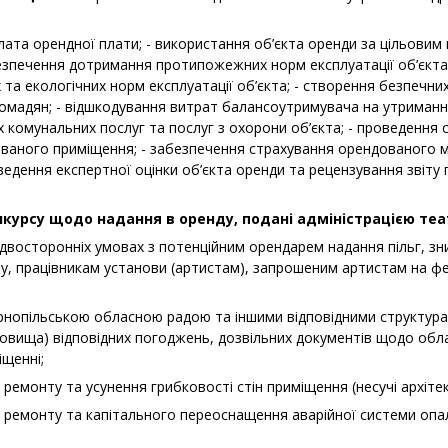
лата орендної плати; - використання об’єкта оренди за цільовим
безпечення дотримання протипожежних норм експлуатації об’єкта
х та екологічних норм експлуатації об’єкта; - створення безпечни
ромадян; - відшкодування витрат балансоутримувача на утриман
х комунальних послуг та послуг з охорони об’єкта; - проведення
аного приміщення; - забезпечення страхування орендованого м
едення експертної оцінки об’єкта оренди та рецензування звіту
нкурсу щодо надання в оренду, подані адміністрацією теа
 двосторонніх умовах з потенційним орендарем надання пільг, зн
у, працівникам установи (артистам), запрошеним артистам на фе
ернопільською обласною радою та іншими відповідними структу
сховища) відповідних погоджень, дозвільних документів щодо об
щенні;
ремонту та усунення грибковості стін приміщення (несучі архітект
 ремонту та капітального переоснащення аварійної системи опа