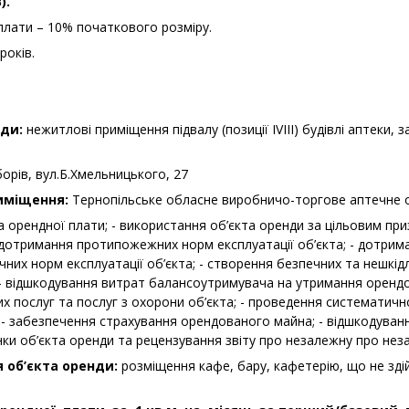
).
плати – 10% початкового розміру.
 років.
ди:
нежитлові приміщення підвалу (позиції IVIII) будівлі аптеки,
орів, вул.Б.Хмельницького, 27
иміщення:
Тернопільське обласне виробничо-торгове аптечне о
а орендної плати; - використання об’єкта оренди за цільовим пр
 дотримання протипожежних норм експлуатації об’єкта; - дотрим
ічних норм експлуатації об’єкта; - створення безпечних та нешкід
 - відшкодування витрат балансоутримувача на утримання оренд
их послуг та послуг з охорони об’єкта; - проведення систематич
- забезпечення страхування орендованого майна; - відшкодуван
ки об’єкта оренди та рецензування звіту про незалежну про нез
 об’єкта оренди:
розміщення кафе, бару, кафетерію, що не зді