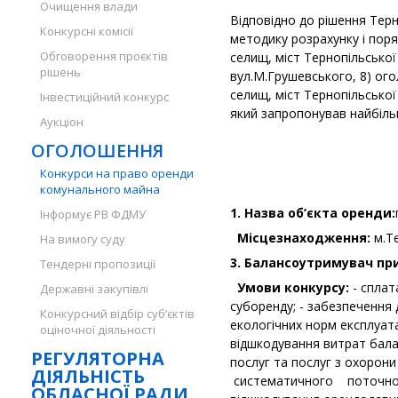
Очищення влади
Відповідно до рішення Терн
Конкурсні комісії
методику розрахунку і поря
Обговорення проєктів
селищ, міст Тернопільської
рішень
вул.М.Грушевського, 8) ого
селищ, міст Тернопільської
Інвестиційний конкурс
який запропонував найбіль
Аукціон
ОГОЛОШЕННЯ
Конкурси на право оренди
комунального майна
1. Назва об’єкта оренди:
Інформує РВ ФДМУ
Місцезнаходження:
м.Т
На вимогу суду
3. Балансоутримувач п
Тендерні пропозиції
Умови конкурсу:
- сплат
Державні закупівлі
суборенду; - забезпечення
Конкурсний відбір суб’єктів
екологічних норм експлуата
оціночної діяльності
відшкодування витрат бал
РЕГУЛЯТОРНА
послуг та послуг з охорони
ДІЯЛЬНІСТЬ
систематичного поточного
ОБЛАСНОЇ РАДИ