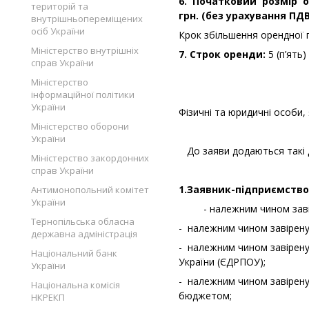
6. Початковий розмір о
територій та
грн. (без урахування ПДВ
внутрішньопереміщених
осіб України
Крок збільшення орендної 
Міністерство внутрішніх
7. Строк оренди:
5 (п’ять)
справ України
Міністерство
інформаційної політики
України
Фізичні та юридичні особи,
Міністерство оборони
України
До заяви додаються такі 
Міністерство закордонних
справ України
1.Заявник-підприємство
Антимонопольний комітет
України
- належним чином завірену
Тернопільська обласна
- належним чином завірену
державна адміністрація
- належним чином завірену
Національний банк
України (ЄДРПОУ);
України
- належним чином завірену 
Національна комісія
бюджетом;
НКРЕКП