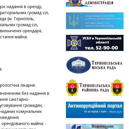
док надання в оренду,
риторіальних громад сіл,
да (м. Тернопіль,
іальних громад сіл,
 визначенні орендаря,
стання майна.
м.
рологічна лікарня.
изначенням без надання в
ання санітарно-
уговування громадян; -
 наданих комунальних
роведення
орендованого майна; -