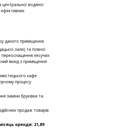
а центральної водяної
я ефективних
ру даного приміщення;
дацької зали) та повної
в, переоснащення несучих
жний вихід з приміщення
я мистецького кафе
ворчому процесу
ня заміни бруківки та
здійснює продаж товарів
ісяць оренди: 21,89