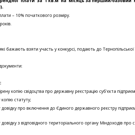
рендної плати за 1 кв.м на місяць за перший/базовий м
).
плати – 10% початкового розміру.
 років.
 які бажають взяти участь у конкурсі, подають до Тернопільської
документи:
:
 копію свідоцтва про державну реєстрацію суб'єкта підприємн
 копію статуту;
 довідку про включення до Єдиного державного реєстру підприєм
довідку з відповідного територіального органу Міндоходів про с