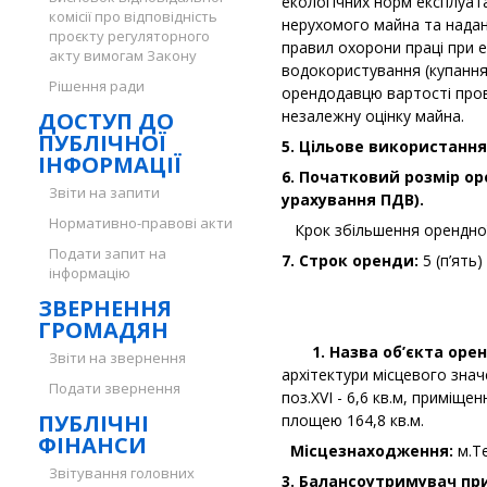
екологічних норм експлуат
комісії про відповідність
нерухомого майна та надан
проєкту регуляторного
правил охорони праці при е
акту вимогам Закону
водокористування (купання
Рішення ради
орендодавцю вартості пров
незалежну оцінку майна.
ДОСТУП ДО
ПУБЛІЧНОЇ
5. Цільове використання
ІНФОРМАЦІЇ
6. Початковий розмір ор
Звіти на запити
урахування ПДВ).
Нормативно-правові акти
Крок збільшення орендної
Подати запит на
7. Строк оренди:
5 (п’ять)
інформацію
ЗВЕРНЕННЯ
ГРОМАДЯН
1. Назва об’єкта оре
Звіти на звернення
архітектури місцевого зна
Подати звернення
поз.XVI - 6,6 кв.м, приміщення
ПУБЛІЧНІ
площею 164,8 кв.м.
ФІНАНСИ
Місцезнаходження:
м.Те
Звітування головних
3. Балансоутримувач пр