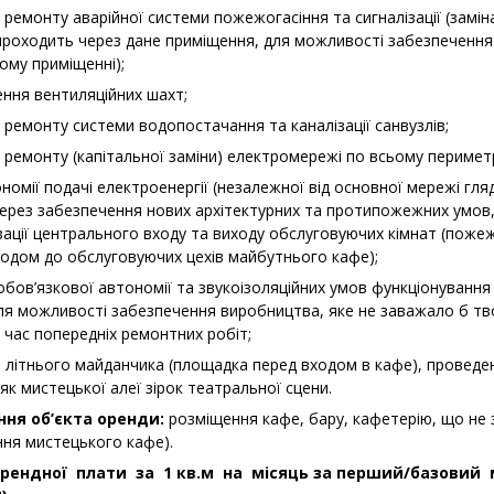
ремонту аварійної системи пожежогасіння та сигналізації (замін
проходить через дане приміщення, для можливості забезпеченн
му приміщенні);
ння вентиляційних шахт;
ремонту системи водопостачання та каналізації санвузлів;
 ремонту (капітальної заміни) електромережі по всьому перимет
номії подачі електроенергії (незалежної від основної мережі гля
в через забезпечення нових архітектурних та протипожежних умо
зації центрального входу та виходу обслуговуючих кімнат (поже
одом до обслуговуючих цехів майбутнього кафе);
 обов’язкової автономії та звукоізоляційних умов функціонуванн
для можливості забезпечення виробництва, яке не заважало б т
д час попередніх ремонтних робіт;
 літнього майданчика (площадка перед входом в кафе), проведен
к мистецької алеї зірок театральної сцени.
ня об’єкта оренди:
розміщення кафе, бару, кафетерію, що не 
ння мистецького кафе).
рендної плати за 1 кв.м на місяць за перший/базовий м