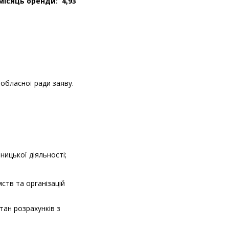
ісяць оренди: 4,93
 обласної ради заяву.
ицької діяльності;
ств та організацій
тан розрахунків з