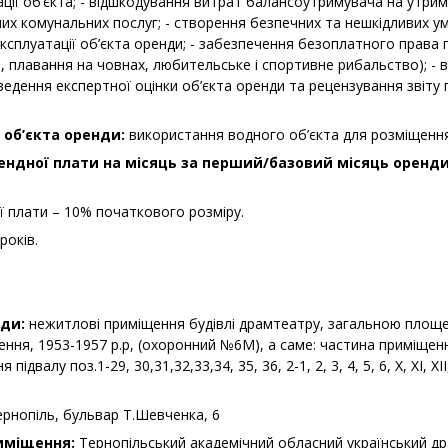
ації об’єкта; - відшкодування витрат балансоутримувача на утр
их комунальних послуг; - створення безпечних та нешкідливих ум
ксплуатації об’єкта оренди; - забезпечення безоплатного права
, плавання на човнах, любительське і спортивне рибальство); - 
едення експертної оцінки об’єкта оренди та рецензування звіту
 об’єкта оренди:
використання водного об’єкта для розміщенн
ендної плати на місяць за перший/базовий місяць оренди: 
 плати – 10% початкового розміру.
 років.
нди:
нежитлові приміщення будівлі драмтеатру, загальною площею
чення, 1953-1957 р.р, (охоронний №6М), а саме: частина приміще
 підвалу поз.1-29, 30,31,32,33,34, 35, 36, 2-1, 2, 3, 4, 5, 6, X, XI, XII
рнопіль, бульвар Т.Шевченка, 6
иміщення:
Тернопільський академічний обласний український д