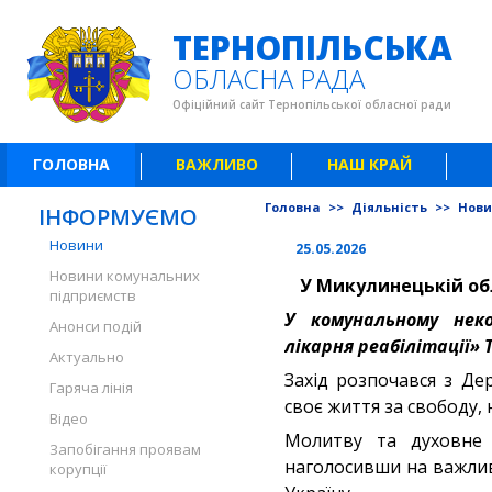
ТЕРНОПІЛЬСЬКА
ОБЛАСНА РАДА
Офіційний сайт Тернопільської обласної ради
ГОЛОВНА
ВАЖЛИВО
НАШ КРАЙ
Головна
>>
Діяльність
>>
Нов
ІНФОРМУЄМО
Новини
25.05.2026
Новини комунальних
У Микулинецькій обл
підприємств
У комунальному неко
Анонси подій
лікарня реабілітації» 
Актуально
Захід розпочався з Де
Гаряча лінія
своє життя за свободу, 
Відео
Молитву та духовне 
Запобігання проявам
наголосивши на важливо
корупції