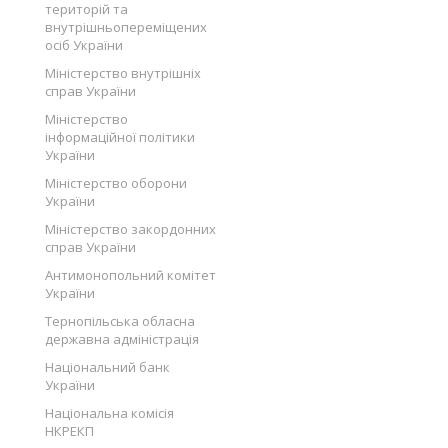
територій та
внутрішньопереміщених
осіб України
Міністерство внутрішніх
справ України
Міністерство
інформаційної політики
України
Міністерство оборони
України
Міністерство закордонних
справ України
Антимонопольний комітет
України
Тернопільська обласна
державна адміністрація
Національний банк
України
Національна комісія
НКРЕКП