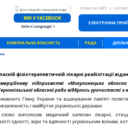
|
ПОШУК НА САЙТІ
КОНТАК
Для людей з вадами зору
Звичайна версія сайту
МИ У FACEBOOK
ЕЛЕКТРОННА ПРИ
Select Language
▼
КОМУНАЛЬНА ВЛАСНІСТЬ
РАДА
ДІЯЛЬН
ини
асній фізіотерапевтичній лікарні реабілітації відз
мерційному підприємстві «Микулинецька обласна
Тернопільської обласної ради відбулись урочистості з н
ржавного Гімну України та вшанування пам’яті полегли
незалежність і майбутнє української держави.
слово виголосив медичний капелан лікарні, отець
сті єдності, віри та вдячності українським воїнам, к