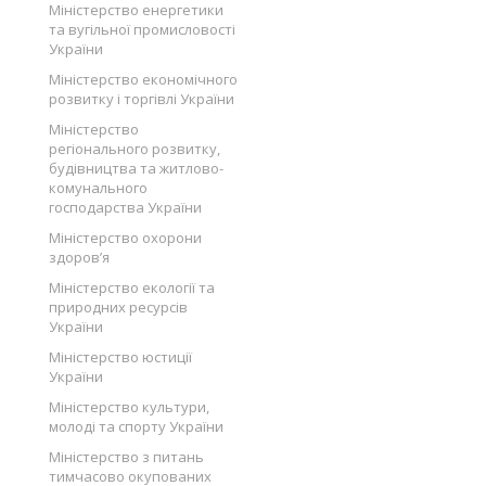
Міністерство енергетики
та вугільної промисловості
України
Міністерство економічного
розвитку і торгівлі України
Міністерство
регіонального розвитку,
будівництва та житлово-
комунального
господарства України
Міністерство охорони
здоров’я
Міністерство екології та
природних ресурсів
України
Міністерство юстиції
України
Міністерство культури,
молоді та спорту України
Міністерство з питань
тимчасово окупованих