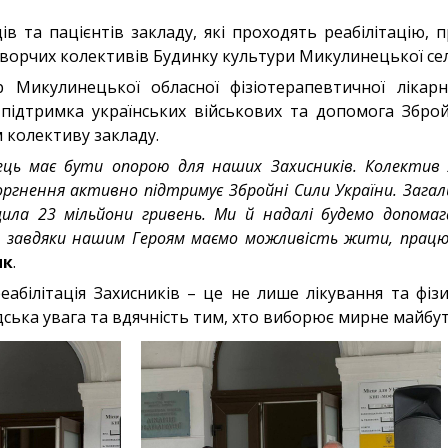
ів та пацієнтів закладу, які проходять реабілітацію,
творчих колективів Будинку культури Микулинецької се
Микулинецької обласної фізіотерапевтичної лікарні 
 підтримка українських військових та допомога Збро
 колективу закладу.
нець має бути опорою для наших Захисників. Колектив 
гнення активно підтримує Збройні Сили України. Загал
щила 23 мільйони гривень. Ми й надалі будемо допом
е завдяки нашим Героям маємо можливість жити, прац
ик
.
реабілітація Захисників – це не лише лікування та фіз
ська увага та вдячність тим, хто виборює мирне майбут