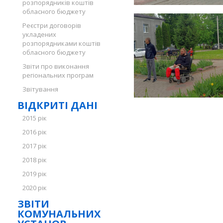
розпорядників коштів
обласного бюджету
Реєстри договорів
укладених
розпорядниками коштів
обласного бюджету
Звіти про виконання
регіональних програм
Звітування
ВІДКРИТІ ДАНІ
2015 рік
2016 рік
2017 рік
2018 рік
2019 рік
2020 рік
ЗВІТИ
КОМУНАЛЬНИХ