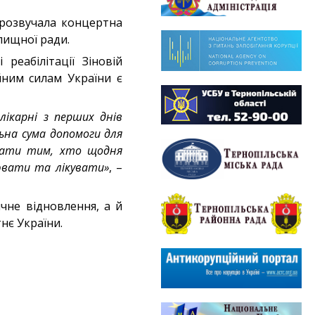
 прозвучала концертна
лищної ради.
реабілітації Зіновій
йним силам України є
лікарні з перших днів
ьна сума допомоги для
агати тим, хто щодня
ювати та лікувати»
, –
ичне відновлення, а й
нє України.