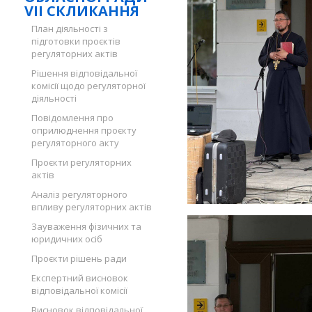
VII СКЛИКАННЯ
План діяльності з
підготовки проєктів
регуляторних актів
Рішення відповідальної
комісії щодо регуляторної
діяльності
Повідомлення про
оприлюднення проєкту
регуляторного акту
Проєкти регуляторних
актів
Аналіз регуляторного
впливу регуляторних актів
Зауваження фізичних та
юридичних осіб
Проєкти рішень ради
Експертний висновок
відповідальної комісії
Висновок відповідальної