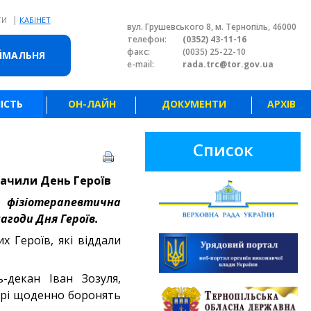
|
ТИ
КАБІНЕТ
вул. Грушевського 8, м. Тернопіль, 46000
телефон:
(0352) 43-11-16
факс:
(0035) 25-22-10
ЙМАЛЬНЯ
e-mail:
rada.trc@tor.gov.ua
ІСТЬ
ОН-ЛАЙН
ДОКУМЕНТИ
АРХІВ
Список
начили День Героїв
 фізіотерапевтична
агоди Дня Героїв.
х Героїв, які віддали
-декан Іван Зозуля,
отрі щоденно боронять