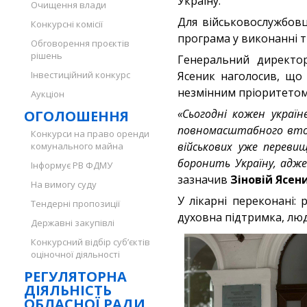
Україну.
Очищення влади
Для військовослужбовц
Конкурсні комісії
програма у виконанні 
Обговорення проєктів
рішень
Генеральний директор 
Інвестиційний конкурс
Ясеник наголосив, що
незмінним пріоритетом
Аукціон
«Сьогодні кожен украї
ОГОЛОШЕННЯ
повномасштабного втор
Конкурси на право оренди
військових уже переви
комунального майна
боронить Україну, адж
Інформує РВ ФДМУ
зазначив
Зіновій Ясен
На вимогу суду
У лікарні переконані: 
Тендерні пропозиції
духовна підтримка, люд
Державні закупівлі
Конкурсний відбір суб’єктів
оціночної діяльності
РЕГУЛЯТОРНА
ДІЯЛЬНІСТЬ
ОБЛАСНОЇ РАДИ