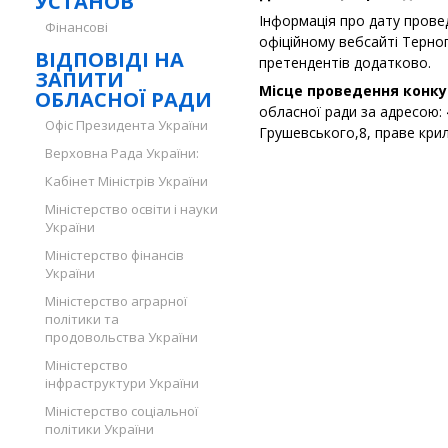
УСТАНОВ
Інформація про дату прове
Фінансові
офіційному вебсайті Терно
ВІДПОВІДІ НА
претендентів додатково.
ЗАПИТИ
Місце проведення конку
ОБЛАСНОЇ РАДИ
обласної ради за адресою: 4
Офіс Президента України
Грушевського,8, праве крило
Верховна Рада України:
Кабінет Міністрів України
Міністерство освіти і науки
України
Міністерство фінансів
України
Міністерство аграрної
політики та
продовольства України
Міністерство
інфраструктури України
Міністерство соціальної
політики України