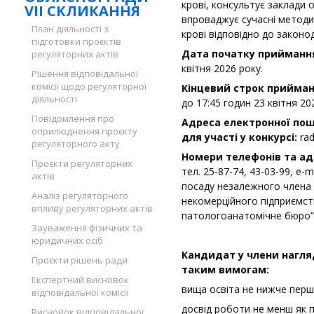
крові, консультує заклади 
VII СКЛИКАННЯ
впроваджує сучасні методи
План діяльності з
крові відповідно до законо
підготовки проєктів
Дата початку приймання
регуляторних актів
квітня 2026 року.
Рішення відповідальної
комісії щодо регуляторної
Кінцевий строк прийманн
діяльності
до 17:45 годин 23 квітня 2
Повідомлення про
Адреса електронної по
оприлюднення проєкту
для участі у конкурсі:
ra
регуляторного акту
Номери телефонів та ад
Проєкти регуляторних
тел. 25-87-74, 43-03-99, e-m
актів
посаду незалежного члена
Аналіз регуляторного
некомерційного підприємст
впливу регуляторних актів
патологоанатомічне бюро” 
Зауваження фізичних та
юридичних осіб
Кандидат у члени нагля
Проєкти рішень ради
таким вимогам:
Експертний висновок
вища освіта не нижче першо
відповідальної комісії
досвід роботи не менш як п’
Висновок відповідальної