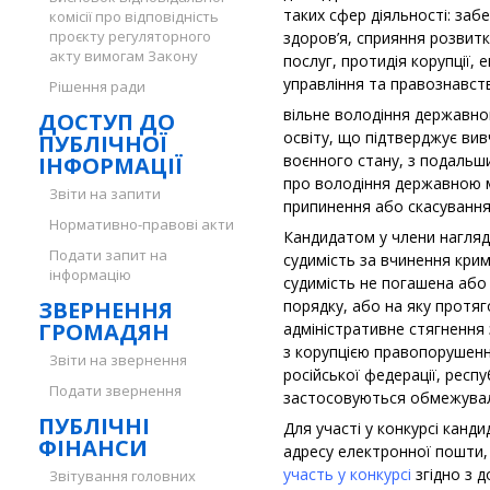
таких сфер діяльності: заб
комісії про відповідність
проєкту регуляторного
здоров’я, сприяння розвит
акту вимогам Закону
послуг, протидія корупції, 
управління та правознавст
Рішення ради
вільне володіння державно
ДОСТУП ДО
освіту, що підтверджує вивч
ПУБЛІЧНОЇ
воєнного стану, з подальш
ІНФОРМАЦІЇ
про володіння державною м
Звіти на запити
припинення або скасування
Нормативно-правові акти
Кандидатом у члени нагляд
Подати запит на
судимість за вчинення кри
інформацію
судимість не погашена або
ЗВЕРНЕННЯ
порядку, або на яку протяг
ГРОМАДЯН
адміністративне стягнення
з корупцією правопорушенн
Звіти на звернення
російської федерації, респу
Подати звернення
застосовуються обмежувальні
ПУБЛІЧНІ
Для участі у конкурсі канд
ФІНАНСИ
адресу електронної пошти,
участь у конкурсі
згідно з д
Звітування головних