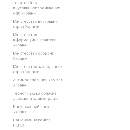
територій та
внутрішньопереміщених
осіб України
Міністерство внутрішніх
справ України
Міністерство
інформаційної політики
України
Міністерство оборони
України
Міністерство закордонних
справ України
Антимонопольний комітет
України
Тернопільська обласна
державна адміністрація
Національний банк
України
Національна комісія
НКРЕКП