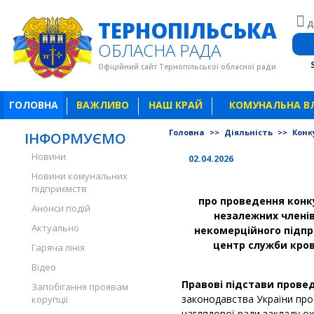
ТЕРНОПІЛЬСЬКА
Д
ОБЛАСНА РАДА
Офіційний сайт Тернопільської обласної ради
ГОЛОВНА
ВАЖЛИВО
НАШ КРАЙ
КОМУНАЛЬНА В
Головна
>>
Діяльність
>>
Конку
ІНФОРМУЄМО
Новини
02.04.2026
Новини комунальних
підприємств
про проведення конк
Анонси подій
незалежних члені
Актуально
некомерційного підп
центр служби кров
Гаряча лінія
Відео
Правові підстави прове
Запобігання проявам
законодавства України про
корупції
наглядової ради закладу о