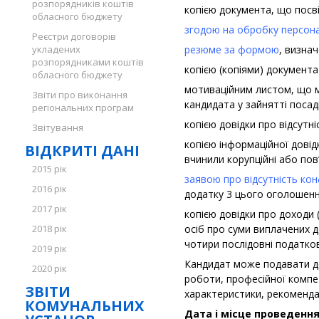
розпорядників коштів
копією документа, що посв
обласного бюджету
згодою на обробку персон
Реєстри договорів
укладених
резюме за формою
, визна
розпорядниками коштів
копією (копіями) документа
обласного бюджету
мотиваційним листом, що м
Звіти про виконання
кандидата у зайнятті поса
регіональних програм
копією довідки про відсутні
Звітування
копією інформаційної довід
ВІДКРИТІ ДАНІ
вчинили корупційні або пов
2015 рік
заявою про відсутність кон
2016 рік
додатку 3 цього оголошенн
2017 рік
копією довідки про доходи 
2018 рік
осіб про суми виплачених д
чотири послідовні податков
2019 рік
Кандидат може подавати д
2020 рік
роботи, професійної компет
ЗВІТИ
характеристики, рекомендаці
КОМУНАЛЬНИХ
Дата і місце проведення