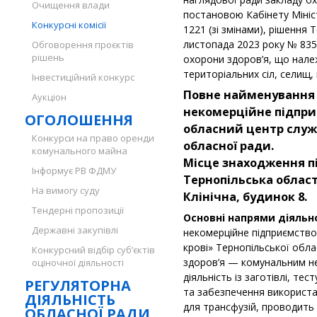
Очищення влади
постановою Кабінету Мініст
Конкурсні комісії
1221 (зі змінами), рішення 
листопада 2023 року № 835
Обговорення проєктів
рішень
охорони здоров’я, що нале
територіальних сіл, селищ, 
Інвестиційний конкурс
Повне найменування
Аукціон
некомерційне підпри
ОГОЛОШЕННЯ
обласний центр служб
Конкурси на право оренди
обласної ради.
комунального майна
Місце знаходження п
Інформує РВ ФДМУ
Тернопільська област
На вимогу суду
Клінічна, будинок 8.
Тендерні пропозиції
Основні напрями діяльн
Державні закупівлі
некомерційне підприємство
крові» Тернопільської обл
Конкурсний відбір суб’єктів
здоров’я — комунальним н
оціночної діяльності
діяльність із заготівлі, те
РЕГУЛЯТОРНА
та забезпечення використан
ДІЯЛЬНІСТЬ
для трансфузій, проводить
ОБЛАСНОЇ РАДИ