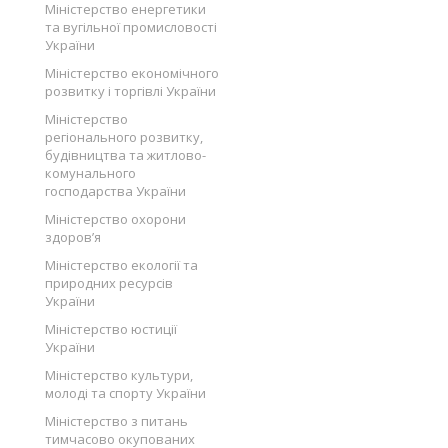
Міністерство енергетики
та вугільної промисловості
України
Міністерство економічного
розвитку і торгівлі України
Міністерство
регіонального розвитку,
будівництва та житлово-
комунального
господарства України
Міністерство охорони
здоров’я
Міністерство екології та
природних ресурсів
України
Міністерство юстиції
України
Міністерство культури,
молоді та спорту України
Міністерство з питань
тимчасово окупованих