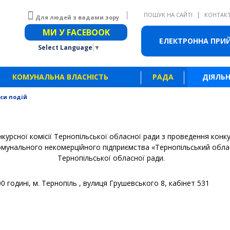
|
ПОШУК НА САЙТІ
КОНТАК
Для людей з вадами зору
Звичайна версія сайту
МИ У FACEBOOK
ЕЛЕКТРОННА ПРИ
Select Language
▼
КОМУНАЛЬНА ВЛАСНІСТЬ
РАДА
ДІЯЛЬН
си подій
нкурсної комісії Тернопільської обласної ради з проведення конк
мунального некомерційного підприємства «Тернопільський обла
Тернопільської обласної ради.
0 годині, м. Тернопіль , вулиця Грушевського 8, кабінет 531