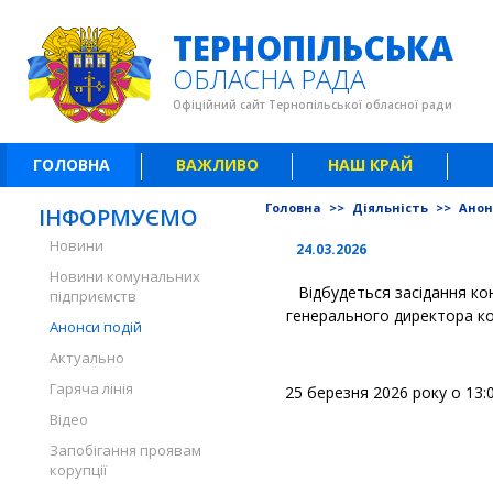
ТЕРНОПІЛЬСЬКА
ОБЛАСНА РАДА
Офіційний сайт Тернопільської обласної ради
ГОЛОВНА
ВАЖЛИВО
НАШ КРАЙ
Головна
>>
Діяльність
>>
Анон
ІНФОРМУЄМО
Новини
24.03.2026
Новини комунальних
Відбудеться засідання ко
підприємств
генерального директора ко
Анонси подій
Актуально
Гаряча лінія
25 березня 2026 року о 13:0
Відео
Запобігання проявам
корупції