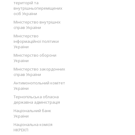
територій та
внутрішньопереміщених
осіб України
Міністерство внутрішніх
справ України
Міністерство
інформаційної політики
України
Міністерство оборони
України
Міністерство закордонних
справ України
Антимонопольний комітет
України
Тернопільська обласна
державна адміністрація
Національний банк
України
Національна комісія
НКРЕКП