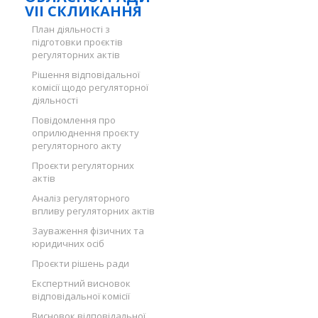
VII СКЛИКАННЯ
План діяльності з
підготовки проєктів
регуляторних актів
Рішення відповідальної
комісії щодо регуляторної
діяльності
Повідомлення про
оприлюднення проєкту
регуляторного акту
Проєкти регуляторних
актів
Аналіз регуляторного
впливу регуляторних актів
Зауваження фізичних та
юридичних осіб
Проєкти рішень ради
Експертний висновок
відповідальної комісії
Висновок відповідальної