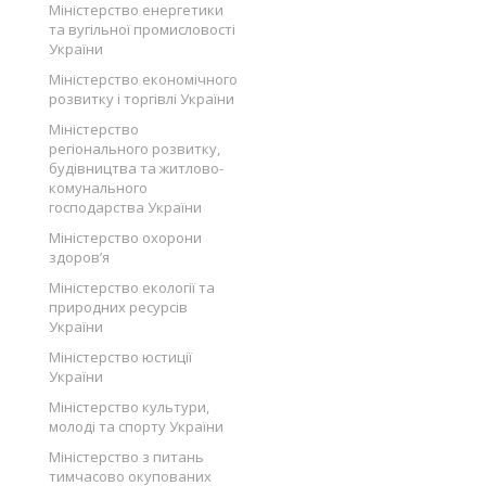
Міністерство енергетики
та вугільної промисловості
України
Міністерство економічного
розвитку і торгівлі України
Міністерство
регіонального розвитку,
будівництва та житлово-
комунального
господарства України
Міністерство охорони
здоров’я
Міністерство екології та
природних ресурсів
України
Міністерство юстиції
України
Міністерство культури,
молоді та спорту України
Міністерство з питань
тимчасово окупованих