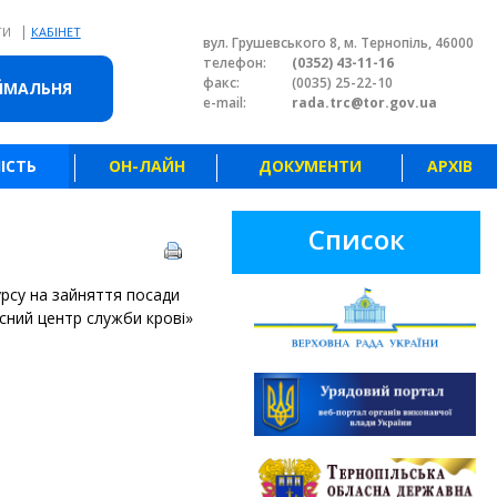
|
ТИ
КАБІНЕТ
вул. Грушевського 8, м. Тернопіль, 46000
телефон:
(0352) 43-11-16
факс:
(0035) 25-22-10
ЙМАЛЬНЯ
e-mail:
rada.trc@tor.gov.ua
ІСТЬ
ОН-ЛАЙН
ДОКУМЕНТИ
АРХІВ
Список
урсу на зайняття посади
сний центр служби крові»