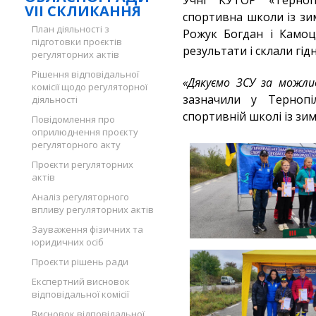
Учні КУТОР «Терноп
VII СКЛИКАННЯ
спортивна школи із зи
План діяльності з
Рожук Богдан і Камоц
підготовки проєктів
результати і склали гі
регуляторних актів
Рішення відповідальної
«Дякуємо ЗСУ за можл
комісії щодо регуляторної
зазначили у Тернопіл
діяльності
спортивній школі із зи
Повідомлення про
оприлюднення проєкту
регуляторного акту
Проєкти регуляторних
актів
Аналіз регуляторного
впливу регуляторних актів
Зауваження фізичних та
юридичних осіб
Проєкти рішень ради
Експертний висновок
відповідальної комісії
Висновок відповідальної