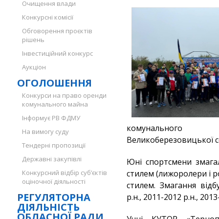
Очищення влади
Конкурсні комісії
Обговорення проєктів
рішень
Інвестиційний конкурс
Аукціон
ОГОЛОШЕННЯ
Конкурси на право оренди
комунального майна
Інформує РВ ФДМУ
комунального 
На вимогу суду
Великоберезовицької с
Тендерні пропозиції
Державні закупівлі
Юні спортсмени змагал
Конкурсний відбір суб’єктів
стилем (лижоролери і р
оціночної діяльності
стилем. Змагання відб
РЕГУЛЯТОРНА
р.н., 2011-2012 р.н., 2013
ДІЯЛЬНІСТЬ
ОБЛАСНОЇ РАДИ