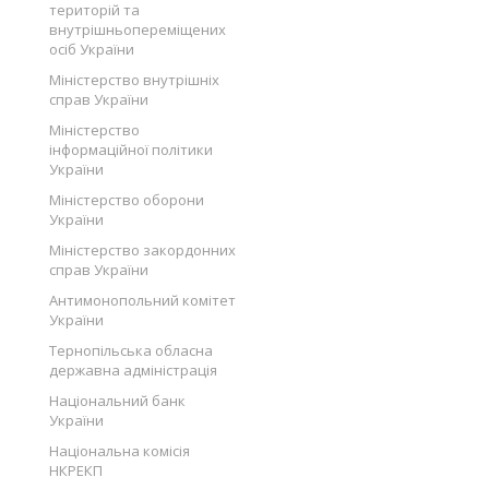
територій та
внутрішньопереміщених
осіб України
Міністерство внутрішніх
справ України
Міністерство
інформаційної політики
України
Міністерство оборони
України
Міністерство закордонних
справ України
Антимонопольний комітет
України
Тернопільська обласна
державна адміністрація
Національний банк
України
Національна комісія
НКРЕКП