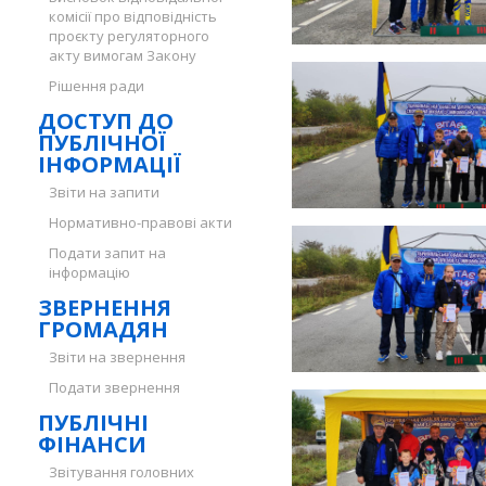
комісії про відповідність
проєкту регуляторного
акту вимогам Закону
Рішення ради
ДОСТУП ДО
ПУБЛІЧНОЇ
ІНФОРМАЦІЇ
Звіти на запити
Нормативно-правові акти
Подати запит на
інформацію
ЗВЕРНЕННЯ
ГРОМАДЯН
Звіти на звернення
Подати звернення
ПУБЛІЧНІ
ФІНАНСИ
Звітування головних