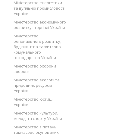
Міністерство енергетики
та вугільної промисловості
України
Міністерство економічного
розвитку і торгівлі України
Міністерство
регіонального розвитку,
будівництва та житлово-
комунального
господарства України
Міністерство охорони
здоров’я
Міністерство екології та
природних ресурсів
України
Міністерство юстиції
України
Міністерство культури,
молоді та спорту України
Міністерство з питань
тимчасово окупованих