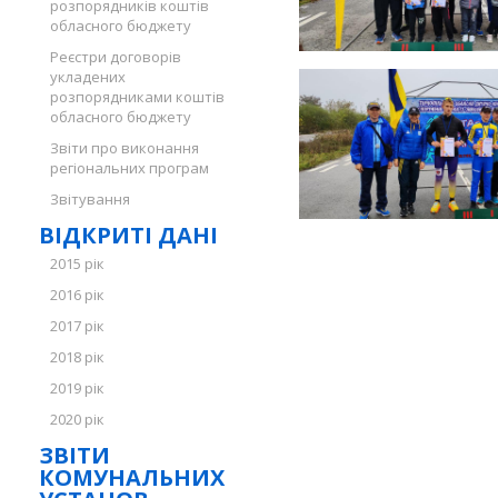
розпорядників коштів
обласного бюджету
Реєстри договорів
укладених
розпорядниками коштів
обласного бюджету
Звіти про виконання
регіональних програм
Звітування
ВІДКРИТІ ДАНІ
2015 рік
2016 рік
2017 рік
2018 рік
2019 рік
2020 рік
ЗВІТИ
КОМУНАЛЬНИХ