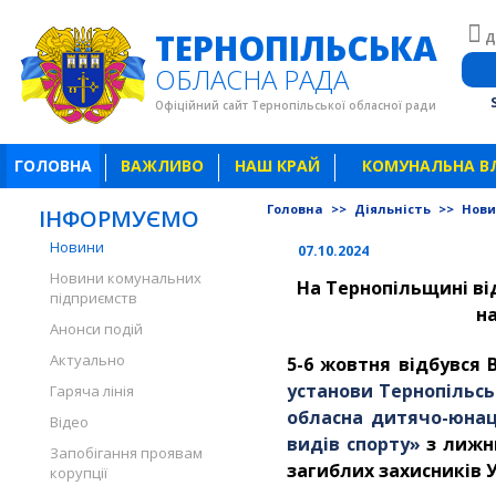
ТЕРНОПІЛЬСЬКА
Д
ОБЛАСНА РАДА
Офіційний сайт Тернопільської обласної ради
ГОЛОВНА
ВАЖЛИВО
НАШ КРАЙ
КОМУНАЛЬНА В
Головна
>>
Діяльність
>>
Нов
ІНФОРМУЄМО
Новини
07.10.2024
Новини комунальних
На Тернопільщині ві
підприємств
н
Анонси подій
Актуально
5-6 жовтня відбувся
установи Тернопільсь
Гаряча лінія
обласна дитячо-юнац
Відео
видів спорту»
з лижни
Запобігання проявам
загиблих захисників У
корупції