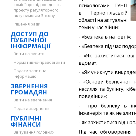
комісії про відповідність
психологами ГУНП
проєкту регуляторного
в Тернопільській
акту вимогам Закону
області на актуальні
Рішення ради
теми у час війни:
ДОСТУП ДО
- «Безпека в натовпі»;
ПУБЛІЧНОЇ
ІНФОРМАЦІЇ
- «Безпека під час подо
Звіти на запити
- «Як захиститися від
Нормативно-правові акти
вдома»;
Подати запит на
- «Як уникнути викраде
інформацію
- «Основи безпечної п
ЗВЕРНЕННЯ
насилля та булінгу, кіб
ГРОМАДЯН
поведінки»;
Звіти на звернення
- про безпеку в інф
Подати звернення
інженерія та як не зли
ПУБЛІЧНІ
- як захиститися від нап
ФІНАНСИ
Під час обговорення,
Звітування головних