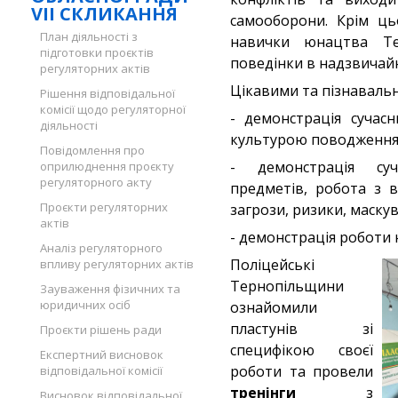
VII СКЛИКАННЯ
самооборони. Крім ць
План діяльності з
навички юнацтва Те
підготовки проєктів
поведінки в надзвичайні
регуляторних актів
Цікавими та пізнавальни
Рішення відповідальної
комісії щодо регуляторної
- демонстрація сучас
діяльності
культурою поводження 
Повідомлення про
- демонстрація суч
оприлюднення проєкту
регуляторного акту
предметів, робота з 
Проєкти регуляторних
загрози, ризики, маску
актів
- демонстрація роботи 
Аналіз регуляторного
Поліцейські
впливу регуляторних актів
Тернопільщини
Зауваження фізичних та
юридичних осіб
ознайомили
пластунів зі
Проєкти рішень ради
специфікою своєї
Експертний висновок
роботи та провели
відповідальної комісії
тренінги
з
Висновок відповідальної