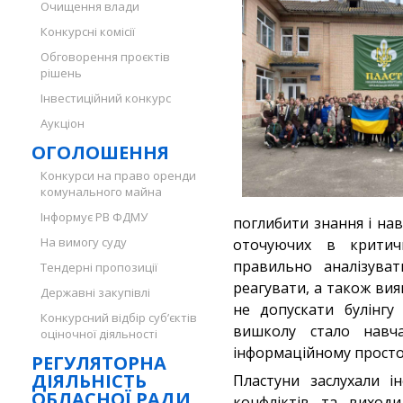
Очищення влади
Конкурсні комісії
Обговорення проєктів
рішень
Інвестиційний конкурс
Аукціон
ОГОЛОШЕННЯ
Конкурси на право оренди
комунального майна
Інформує РВ ФДМУ
поглибити знання і нав
На вимогу суду
оточуючих в критичн
правильно аналізуват
Тендерні пропозиції
реагувати, а також вия
Державні закупівлі
не допускати булінгу
Конкурсний відбір суб’єктів
вишколу стало навч
оціночної діяльності
інформаційному просто
РЕГУЛЯТОРНА
ДІЯЛЬНІСТЬ
Пластуни заслухали і
ОБЛАСНОЇ РАДИ
конфліктів та виходи