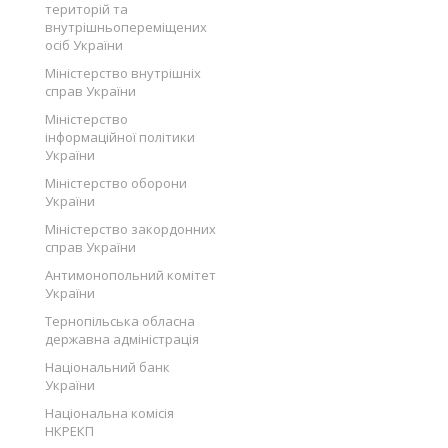
територій та
внутрішньопереміщених
осіб України
Міністерство внутрішніх
справ України
Міністерство
інформаційної політики
України
Міністерство оборони
України
Міністерство закордонних
справ України
Антимонопольний комітет
України
Тернопільська обласна
державна адміністрація
Національний банк
України
Національна комісія
НКРЕКП