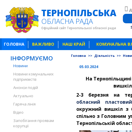
ТЕРНОПІЛЬСЬКА
Д
ОБЛАСНА РАДА
Офіційний сайт Тернопільської обласної ради
ГОЛОВНА
ВАЖЛИВО
НАШ КРАЙ
КОМУНАЛЬНА В
Головна
>>
Діяльність
>>
Нов
ІНФОРМУЄМО
Новини
05.03.2024
Новини комунальних
На Тернопільщині
підприємств
вишкіл
Анонси подій
2-3 березня на те
Актуально
обласний пластови
Гаряча лінія
окружний вишкіл з 
Відео
спільно з Головним у
Запобігання проявам
Тернопільській област
корупції