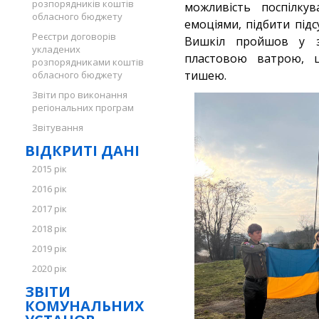
розпорядників коштів
можливість поспілкув
обласного бюджету
емоціями, підбити під
Реєстри договорів
Вишкіл пройшов у з
укладених
пластовою ватрою, ц
розпорядниками коштів
тишею.
обласного бюджету
Звіти про виконання
регіональних програм
Звітування
ВІДКРИТІ ДАНІ
2015 рік
2016 рік
2017 рік
2018 рік
2019 рік
2020 рік
ЗВІТИ
КОМУНАЛЬНИХ