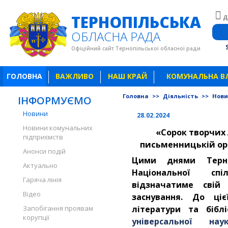
ТЕРНОПІЛЬСЬКА
Д
ОБЛАСНА РАДА
Офіційний сайт Тернопільської обласної ради
ГОЛОВНА
ВАЖЛИВО
НАШ КРАЙ
КОМУНАЛЬНА В
Головна
>>
Діяльність
>>
Нов
ІНФОРМУЄМО
Новини
28.02.2024
Новини комунальних
«Сорок творчих 
підприємств
письменницькій орг
Анонси подій
Цими днями Терноп
Актуально
Національної сп
Гаряча лінія
відзначатиме свій
Відео
заснування. До ціє
Запобігання проявам
літератури та бібл
корупції
універсальної нау