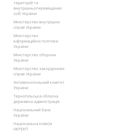
територій та
внутрішньопереміщених
осіб України
Міністерство внутрішніх
справ України
Міністерство
інформаційної політики
України
Міністерство оборони
України
Міністерство закордонних
справ України
Антимонопольний комітет
України
Тернопільська обласна
державна адміністрація
Національний банк
України
Національна комісія
НКРЕКП