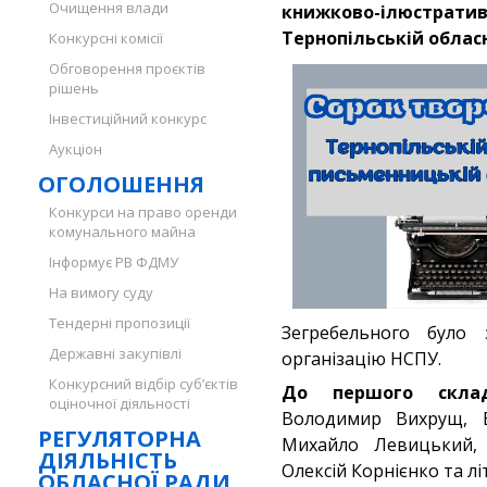
Очищення влади
книжково-ілюстратив
Тернопільській обласн
Конкурсні комісії
Обговорення проєктів
рішень
Інвестиційний конкурс
Аукціон
ОГОЛОШЕННЯ
Конкурси на право оренди
комунального майна
Інформує РВ ФДМУ
На вимогу суду
Тендерні пропозиції
Зегребельного було 
Державні закупівлі
організацію НСПУ.
Конкурсний відбір суб’єктів
До першого складу
оціночної діяльності
Володимир Вихрущ, Бо
РЕГУЛЯТОРНА
Михайло Левицький, 
ДІЯЛЬНІСТЬ
Олексій Корнієнко та л
ОБЛАСНОЇ РАДИ