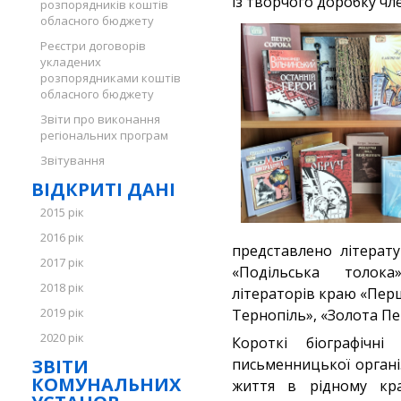
із творчого доробку чл
розпорядників коштів
обласного бюджету
Реєстри договорів
укладених
розпорядниками коштів
обласного бюджету
Звіти про виконання
регіональних програм
Звітування
ВІДКРИТІ ДАНІ
2015 рік
2016 рік
представлено літерату
2017 рік
«Подільська толока
2018 рік
літераторів краю «Перш
2019 рік
Тернопіль», «Золота Пе
2020 рік
Короткі біографічні
ЗВІТИ
письменницької органі
КОМУНАЛЬНИХ
життя в рідному кра