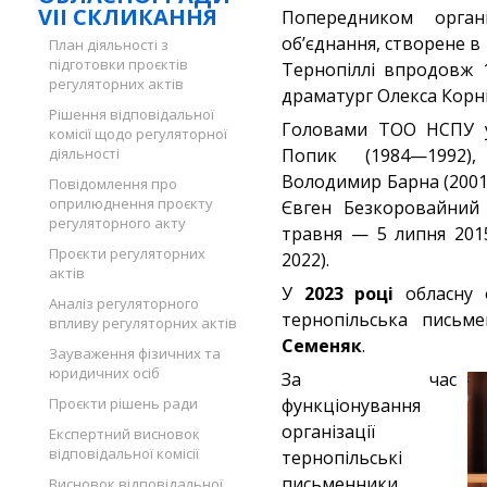
VII СКЛИКАННЯ
Попередником органі
об’єднання, створене в 1
План діяльності з
підготовки проєктів
Тернопіллі впродовж 
регуляторних актів
драматург Олекса Корні
Рішення відповідальної
Головами ТОО НСПУ у 
комісії щодо регуляторної
діяльності
Попик (1984—1992)
Володимир Барна (2001
Повідомлення про
оприлюднення проєкту
Євген Безкоровайний 
регуляторного акту
травня — 5 липня 2015
Проєкти регуляторних
2022).
актів
У
2023 році
обласну о
Аналіз регуляторного
тернопільська письм
впливу регуляторних актів
Семеняк
.
Зауваження фізичних та
юридичних осіб
За час
Проєкти рішень ради
функціонування
організації
Експертний висновок
відповідальної комісії
тернопільські
письменники
Висновок відповідальної