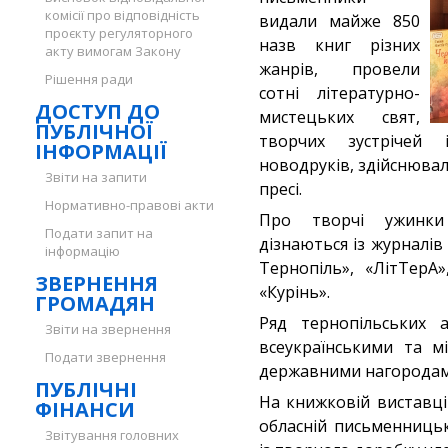
комісії про відповідність
видали майже 850
проєкту регуляторного
назв книг різних
акту вимогам Закону
жанрів, провели
Рішення ради
сотні літературно-
ДОСТУП ДО
мистецьких свят,
ПУБЛІЧНОЇ
творчих зустрічей 
ІНФОРМАЦІЇ
новодруків, здійснювал
Звіти на запити
пресі.
Нормативно-правові акти
Про творчі ужинки 
Подати запит на
дізнаються із журналі
інформацію
Тернопіль», «ЛітТерА»
ЗВЕРНЕННЯ
«Курінь».
ГРОМАДЯН
Ряд тернопільських 
Звіти на звернення
всеукраїнськими та м
Подати звернення
державними нагородам
ПУБЛІЧНІ
На книжковій виставці
ФІНАНСИ
обласній письменницьк
Звітування головних