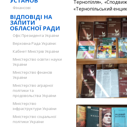
УСТАНОВ
Тернопілля», «Сподвиж
Фінансові
«Тернопільський енцик
ВІДПОВІДІ НА
ЗАПИТИ
ОБЛАСНОЇ РАДИ
Офіс Президента України
Верховна Рада України:
Кабінет Міністрів України
Міністерство освіти і науки
України
Міністерство фінансів
України
Міністерство аграрної
політики та
продовольства України
Міністерство
інфраструктури України
Міністерство соціальної
політики України