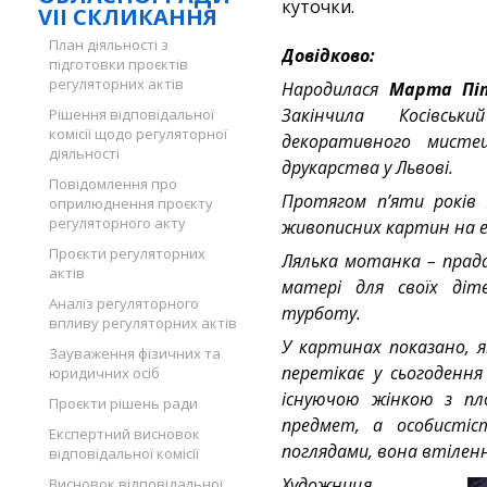
куточки.
VII СКЛИКАННЯ
План діяльності з
Довідково:
підготовки проєктів
регуляторних актів
Народилася
Марта Пі
Закінчила Косівсь
Рішення відповідальної
комісії щодо регуляторної
декоративного мисте
діяльності
друкарства у Львові.
Повідомлення про
Протягом п’яти років 
оприлюднення проєкту
регуляторного акту
живописних картин на 
Проєкти регуляторних
Лялька мотанка – прада
актів
матері для своїх діт
Аналіз регуляторного
турботу.
впливу регуляторних актів
У картинах показано, 
Зауваження фізичних та
перетікає у сьогодення
юридичних осіб
існуючою жінкою з пл
Проєкти рішень ради
предмет, а особистіс
Експертний висновок
поглядами, вона втілен
відповідальної комісії
Художниця,
Висновок відповідальної