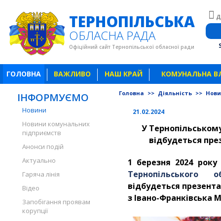
ТЕРНОПІЛЬСЬКА
Д
ОБЛАСНА РАДА
Офіційний сайт Тернопільської обласної ради
ГОЛОВНА
ВАЖЛИВО
НАШ КРАЙ
КОМУНАЛЬНА В
Головна
>>
Діяльність
>>
Нов
ІНФОРМУЄМО
Новини
21.02.2024
Новини комунальних
У Тернопільськом
підприємств
відбудеться пре
Анонси подій
Актуально
1 березня 2024 року 
Тернопільського 
Гаряча лінія
відбудеться презента
Відео
з Івано-Франківська 
Запобігання проявам
корупції