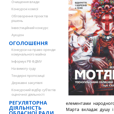
Очищення влади
Конкурсні комісії
Обговорення проєктів
рішень
Інвестиційний конкурс
Аукціон
ОГОЛОШЕННЯ
Конкурси на право оренди
комунального майна
Інформує РВ ФДМУ
На вимогу суду
Тендерні пропозиції
Державні закупівлі
Конкурсний відбір суб’єктів
оціночної діяльності
РЕГУЛЯТОРНА
елементами народного
ДІЯЛЬНІСТЬ
Марта вкладає душу і 
ОБЛАСНОЇ РАДИ