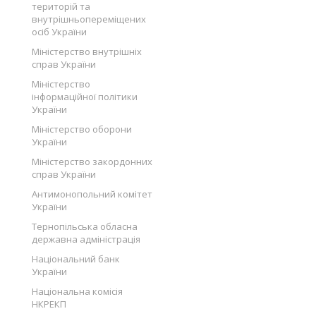
територій та
внутрішньопереміщених
осіб України
Міністерство внутрішніх
справ України
Міністерство
інформаційної політики
України
Міністерство оборони
України
Міністерство закордонних
справ України
Антимонопольний комітет
України
Тернопільська обласна
державна адміністрація
Національний банк
України
Національна комісія
НКРЕКП