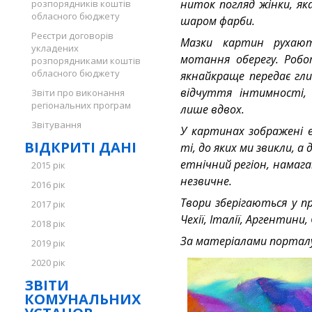
ниток погляд жінки, як
розпорядників коштів
обласного бюджету
шаром фарби.
Реєстри договорів
Мазки картин рухают
укладених
мотання оберегу. Робо
розпорядниками коштів
обласного бюджету
якнайкраще передає гл
відчуття інтимності,
Звіти про виконання
регіональних програм
лише вдвох.
Звітування
У картинах зображені 
ВІДКРИТІ ДАНІ
ті, до яких ми звикли, 
етнічний регіон, намага
2015 рік
незвичне.
2016 рік
Твори зберігаються у пр
2017 рік
Чехії, Італії, Аргентини,
2018 рік
За матеріалами портал
2019 рік
2020 рік
ЗВІТИ
КОМУНАЛЬНИХ