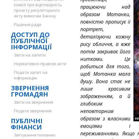
комісії про відповідність
працюючи над
проєкту регуляторного
образом Мотанки,
акту вимогам Закону
повністю прописує її
Рішення ради
портрет,
ДОСТУП ДО
деталізуючи кожну
ПУБЛІЧНОЇ
рису обличчя, а вже
ІНФОРМАЦІЇ
потім закриває його
Звіти на запити
нитками. Це
Нормативно-правові акти
робиться для того,
Подати запит на
щоб Мотанка мала
інформацію
душу. Вона стає не
ЗВЕРНЕННЯ
лише красивим
ГРОМАДЯН
зображенням, а й
Звіти на звернення
глибоким
неповторним
Подати звернення
образом з власними
ПУБЛІЧНІ
емоціями і
ФІНАНСИ
переживаннями. Якщо 
Звітування головних